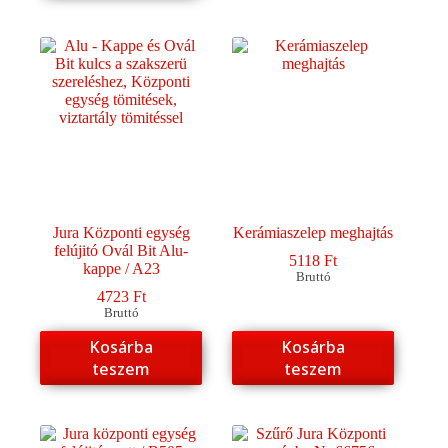
Jura Központi egység
Kerámiaszelep meghajtás
felújitó Ovál Bit Alu-
5118
Ft
kappe / A23
Bruttó
4723
Ft
Bruttó
Kosárba
Kosárba
teszem
teszem