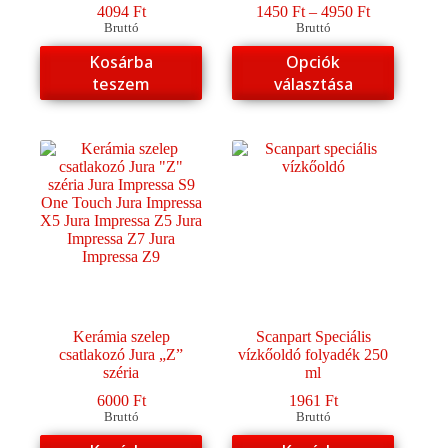
Ártartomány
4094
Ft
1450
Ft
–
4950
Ft
1450 Ft
Bruttó
Bruttó
-
Ennek
Kosárba
Opciók
4950 Ft
a
teszem
választása
terméknek
több
variációja
van.
A
változatok
a
termékoldalon
választhatók
ki
Kerámia szelep
Scanpart Speciális
csatlakozó Jura „Z”
vízkőoldó folyadék 250
széria
ml
6000
Ft
1961
Ft
Bruttó
Bruttó