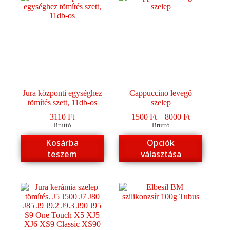
Jura központi egységhez
Cappuccino levegő
tömítés szett, 11db-os
szelep
Ártartomány
3110
Ft
1500
Ft
–
8000
Ft
1500 Ft
Bruttó
Bruttó
-
Ennek
Kosárba
Opciók
8000 Ft
a
teszem
választása
terméknek
több
variációja
van.
A
változatok
a
termékoldalon