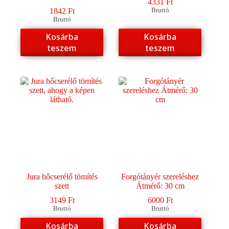
4331
Ft
1842
Ft
Bruttó
Bruttó
Kosárba
Kosárba
teszem
teszem
Jura hőcserélő tömítés
Forgótányér szereléshez
szett
Átmérő: 30 cm
3149
Ft
6000
Ft
Bruttó
Bruttó
Kosárba
Kosárba