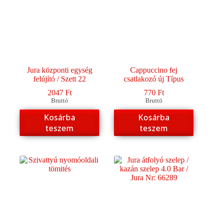
a
a
termékoldalon
termékoldalon
választhatók
választhatók
ki
ki
Jura központi egység
Cappuccino fej
felújító / Szett 22
csatlakozó új Típus
2047
Ft
770
Ft
Bruttó
Bruttó
Kosárba
Kosárba
teszem
teszem