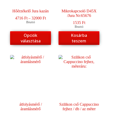
Hőérzékelő Jura kazán
Mikrokapcsoló D45X
/Jura Nr:65676
Ártartomány:
4716
Ft
–
32000
Ft
4716 Ft
Bruttó
1535
Ft
-
Bruttó
32000 Ft
Ennek
Opciók
Kosárba
a
választása
teszem
terméknek
több
variációja
van.
A
változatok
a
termékoldalon
választhatók
ki
átfolyásmérő /
Szilikon cső Cappuccino
áramlásmérő
fejhez / db / az méter