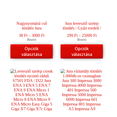
Nagynyomású cső
Jura leeresztő szelep
tömítés Jura
tömítés / Gyári eredeti /
Ártartomány:
Ártartomány
38
Ft
–
3000
Ft
299
Ft
–
25000
Ft
38 Ft
299 Ft
Bruttó
Bruttó
-
-
Ennek
Ennek
Opciók
Opciók
3000 Ft
25000 Ft
a
a
választása
választása
terméknek
terméknek
több
több
variációja
variációja
van.
van.
A
A
változatok
változatok
a
a
termékoldalon
termékoldalon
választhatók
választhatók
ki
ki