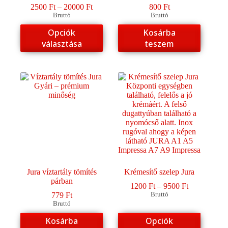
Ártartomány:
2500
Ft
–
20000
Ft
800
Ft
2500 Ft
Bruttó
Bruttó
-
Ennek
Opciók
Kosárba
20000 Ft
a
választása
teszem
terméknek
több
variációja
van.
A
változatok
a
termékoldalon
választhatók
ki
Jura víztartály tömítés
Krémesítő szelep Jura
párban
Ártartomány
1200
Ft
–
9500
Ft
1200 Ft
779
Ft
Bruttó
-
Bruttó
9500 Ft
Ennek
Kosárba
Opciók
a