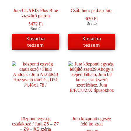
Jura CLARIS Plus Blue
Csőbilincs párban Jura
vízszűrő patron
630
Ft
5472
Ft
Bruttó
Bruttó
Kosárba
Kosárba
teszem
teszem
központi egység
Jura központi egység
csatlakozó / Jura Z5 – Z7
felújító szett
– Z9 – X5 széria