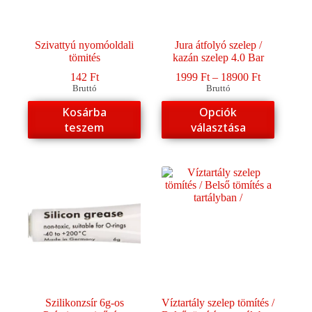
Szivattyú nyomóoldali
Jura átfolyó szelep /
tömités
kazán szelep 4.0 Bar
Ártartomán
142
Ft
1999
Ft
–
18900
Ft
1999 Ft
Bruttó
Bruttó
-
Ennek
Kosárba
Opciók
18900 Ft
a
teszem
választása
terméknek
több
variációja
van.
A
változatok
a
termékoldalon
választhatók
ki
Szilikonzsír 6g-os
Víztartály szelep tömítés /