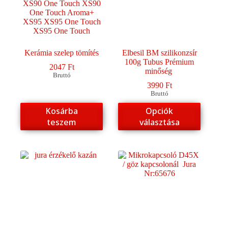
választhatók
ki
Kerámia szelep tömítés
Elbesil BM szilikonzsír
100g Tubus Prémium
2047
Ft
minőség
Bruttó
3990
Ft
Bruttó
Ennek
Kosárba
Opciók
a
teszem
választása
terméknek
több
variációja
van.
A
változatok
a
termékoldalon
választhatók
ki