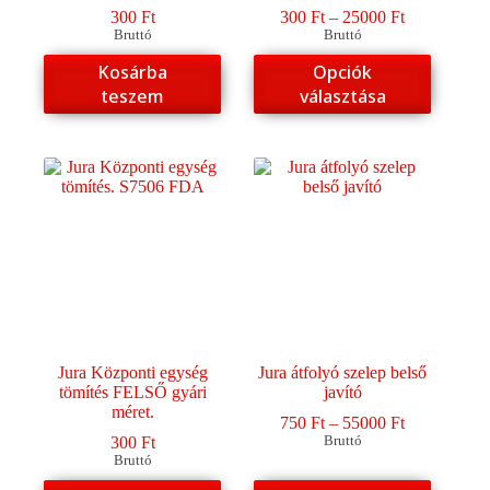
Ártartomány
300
Ft
300
Ft
–
25000
Ft
300 Ft
Bruttó
Bruttó
-
Ennek
Kosárba
Opciók
25000 Ft
a
teszem
választása
terméknek
több
variációja
van.
A
változatok
a
termékoldalon
választhatók
ki
Jura Központi egység
Jura átfolyó szelep belső
tömítés FELSŐ gyári
javító
méret.
Ártartomány
750
Ft
–
55000
Ft
750 Ft
300
Ft
Bruttó
-
Bruttó
55000 Ft
Ennek