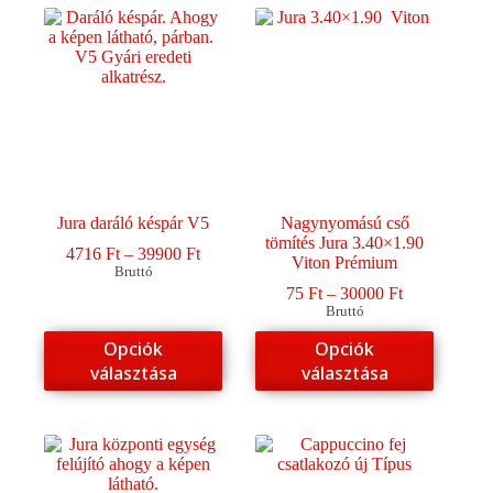
van.
A
változatok
a
termékoldalon
választhatók
ki
Jura daráló késpár V5
Nagynyomású cső
tömítés Jura 3.40×1.90
Ártartomány:
4716
Ft
–
39900
Ft
Viton Prémium
4716 Ft
Bruttó
-
Ártartomány
75
Ft
–
30000
Ft
39900 Ft
75 Ft
Bruttó
-
Ennek
Ennek
Opciók
Opciók
30000 Ft
a
a
választása
választása
terméknek
terméknek
több
több
variációja
variációja
van.
van.
A
A
változatok
változatok