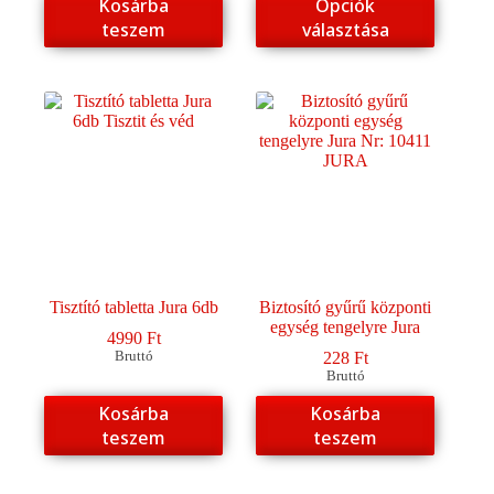
Kosárba
Opciók
9750 Ft
a
teszem
választása
terméknek
több
variációja
van.
A
változatok
a
termékoldalon
választhatók
ki
Tisztító tabletta Jura 6db
Biztosító gyűrű központi
egység tengelyre Jura
4990
Ft
Bruttó
228
Ft
Bruttó
Kosárba
Kosárba
teszem
teszem