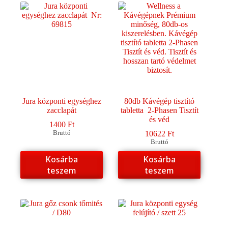
Jura központi egységhez
80db Kávégép tisztító
zacclapát
tabletta 2-Phasen Tisztít
és véd
1400
Ft
Bruttó
10622
Ft
Bruttó
Kosárba
Kosárba
teszem
teszem