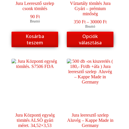
Jura Leeresztő szelep
Víztartály tömítés Jura
csonk tömítés
Gyári – prémium
minőség
90
Ft
Ártartomány
Bruttó
350
Ft
–
30000
Ft
350 Ft
Bruttó
-
Ennek
Kosárba
Opciók
30000 Ft
a
teszem
választása
terméknek
több
variációja
van.
A
változatok
a
termékoldalon
választhatók
ki
Jura Központi egység
Jura leeresztő szelep
tömités ALSÒ gyári
Aluvég – Kappe Made in
méret. 34,52×3,53
Germany