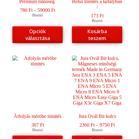
Prémium minőség
Belső tömítés a tartályban
/
Ártartomány:
780
Ft
–
59000
Ft
780 Ft
Bruttó
173
Ft
-
Bruttó
59000 Ft
Ennek
Opciók
Kosárba
a
választása
teszem
terméknek
több
variációja
van.
A
változatok
a
termékoldalon
választhatók
ki
Àtfolyás méröbe tömités
Jura Ovál Bit kulcs
Ártartomány
307
Ft
2360
Ft
–
9750
Ft
2360 Ft
Bruttó
Bruttó
-
Ennek