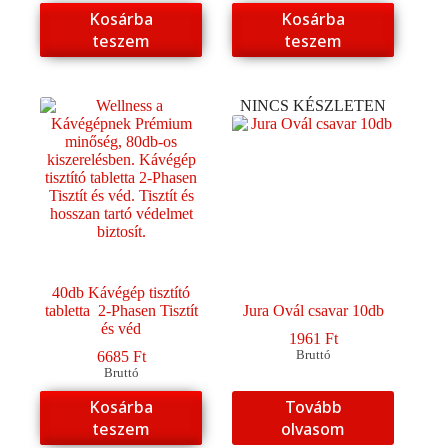
Kosárba
Kosárba
teszem
teszem
NINCS KÉSZLETEN
40db Kávégép tisztító
tabletta 2-Phasen Tisztít
Jura Ovál csavar 10db
és véd
1961
Ft
6685
Ft
Bruttó
Bruttó
Kosárba
Tovább
teszem
olvasom