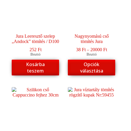
Jura Leeresztő szelep
Nagynyomású cső
„Andock” tömítés / D100
tömítés Jura
Ártartomány
252
Ft
38
Ft
–
20000
Ft
38 Ft
Bruttó
Bruttó
-
Ennek
Kosárba
Opciók
20000 Ft
a
teszem
választása
terméknek
több
variációja
van.
A
változatok
a
termékoldalon
választhatók
ki