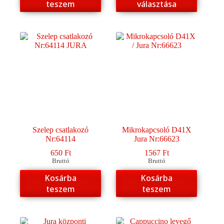
teszem
választása
terméknek
több
variációja
van.
A
változatok
a
termékoldalon
választhatók
ki
Szelep csatlakozó
Mikrokapcsoló D41X
Nr:64114
Jura Nr:66623
650
Ft
1567
Ft
Bruttó
Bruttó
Kosárba
Kosárba
teszem
teszem