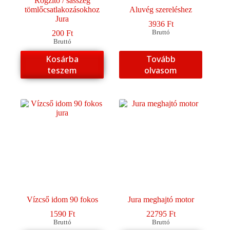
Rögzítő / sasszeg
tömlőcsatlakozásokhoz
Aluvég szereléshez
Jura
3936
Ft
200
Ft
Bruttó
Bruttó
Kosárba
Tovább
teszem
olvasom
Vízcső idom 90 fokos
Jura meghajtó motor
1590
Ft
22795
Ft
Bruttó
Bruttó