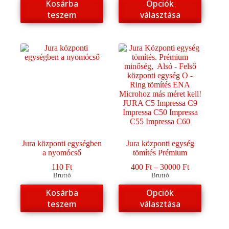
Kosárba
Opciók
a
teszem
választása
terméknek
több
variációja
van.
A
változatok
a
termékoldalon
választhatók
ki
Jura központi egységben
Jura központi egység
a nyomócső
tömítés Prémium
Ártartomány
110
Ft
400
Ft
–
30000
Ft
400 Ft
Bruttó
Bruttó
-
Ennek
Kosárba
Opciók
30000 Ft
a
teszem
választása
terméknek
több
variációja