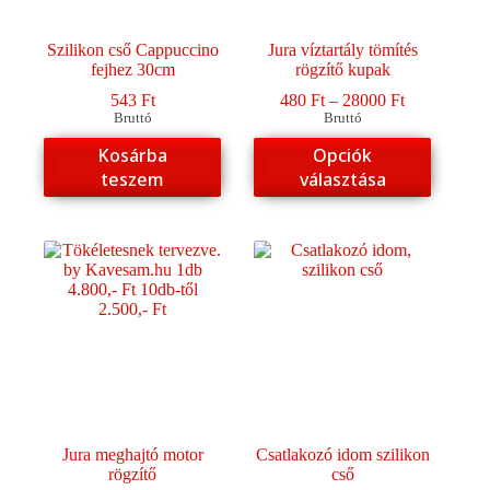
Szilikon cső Cappuccino
Jura víztartály tömítés
fejhez 30cm
rögzítő kupak
Ártartomány
543
Ft
480
Ft
–
28000
Ft
480 Ft
Bruttó
Bruttó
-
Ennek
Kosárba
Opciók
28000 Ft
a
teszem
választása
terméknek
több
variációja
van.
A
változatok
a
termékoldalon
választhatók
ki
Jura meghajtó motor
Csatlakozó idom szilikon
rögzítő
cső