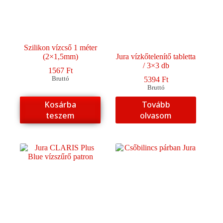
Szilikon vízcső 1 méter
(2×1,5mm)
Jura vízkőtelenítő tabletta
/ 3×3 db
1567
Ft
Bruttó
5394
Ft
Bruttó
Kosárba
Tovább
teszem
olvasom