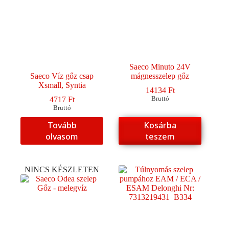
Saeco Minuto 24V
Saeco Víz gőz csap
mágnesszelep gőz
Xsmall, Syntia
14134
Ft
4717
Ft
Bruttó
Bruttó
Tovább
Kosárba
olvasom
teszem
NINCS KÉSZLETEN