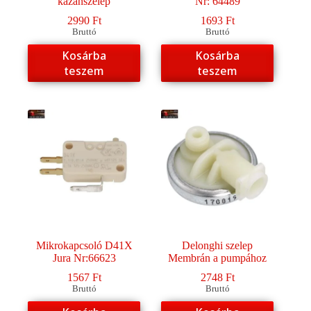
kazánszelep
Nr: 64489
2990
Ft
1693
Ft
Bruttó
Bruttó
Kosárba
Kosárba
teszem
teszem
Mikrokapcsoló D41X
Delonghi szelep
Jura Nr:66623
Membrán a pumpához
1567
Ft
2748
Ft
Bruttó
Bruttó