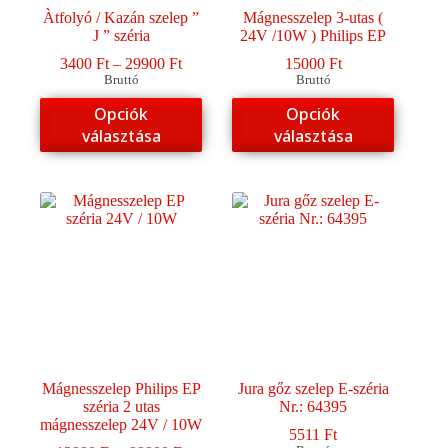
Àtfolyó / Kazán szelep ”
Mágnesszelep 3-utas (
J ” széria
24V /10W ) Philips EP
Ártartomány:
3400
Ft
–
29900
Ft
15000
Ft
3400 Ft
Bruttó
Bruttó
-
Ennek
Ennek
Opciók
Opciók
29900 Ft
a
a
választása
választása
terméknek
terméknek
több
több
variációja
variációja
van.
van.
A
A
változatok
változatok
a
a
termékoldalon
termékoldalon
választhatók
választhatók
ki
ki
Mágnesszelep Philips EP
Jura gőz szelep E-széria
széria 2 utas
Nr.: 64395
mágnesszelep 24V / 10W
5511
Ft