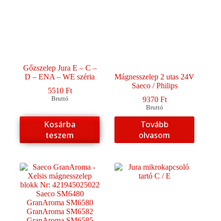
Gőzszelep Jura E – C –
D – ENA – WE széria
Mágnesszelep 2 utas 24V
Saeco / Philips
5510
Ft
Bruttó
9370
Ft
Bruttó
Kosárba
Tovább
teszem
olvasom