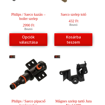
Philips / Saeco kazán –
Saeco szelep toló
boiler szelep
432
Ft
2990
Ft
Bruttó
Bruttó
Ennek
Opciók
Kosárba
a
választása
teszem
terméknek
több
variációja
van.
A
változatok
a
termékoldalon
választhatók
ki
Philips / Saeco pipacső
Mágnes szelep tartó Jura