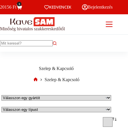
Skip
3
KEDVENCEK
20156
Ft
Bejelentkezés
to
Kosár
content
Minőség hivatalos szakkereskedőtől
No
results
Szelep & Kapcsoló
Szelep & Kapcsoló
Home