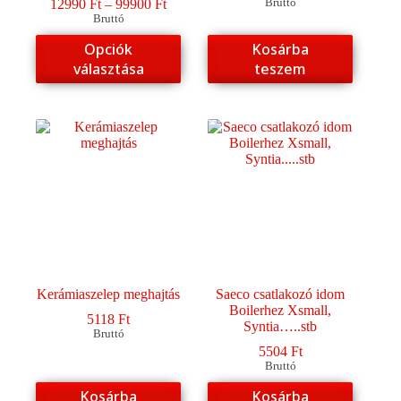
Ártartomány:
12990
Ft
–
99900
Ft
Bruttó
12990 Ft
Bruttó
-
Ennek
Opciók
Kosárba
99900 Ft
a
választása
teszem
terméknek
több
variációja
van.
A
változatok
a
termékoldalon
választhatók
ki
Kerámiaszelep meghajtás
Saeco csatlakozó idom
Boilerhez Xsmall,
5118
Ft
Syntia…..stb
Bruttó
5504
Ft
Bruttó
Kosárba
Kosárba