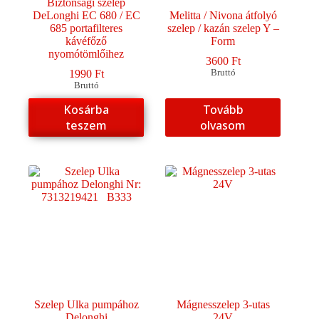
Biztonsági szelep
DeLonghi EC 680 / EC
Melitta / Nivona átfolyó
685 portafilteres
szelep / kazán szelep Y –
kávéfőző
Form
nyomótömlőihez
3600
Ft
1990
Ft
Bruttó
Bruttó
Kosárba
Tovább
teszem
olvasom
Szelep Ulka pumpához
Mágnesszelep 3-utas
Delonghi
24V