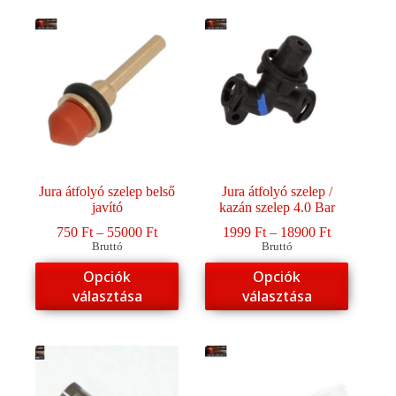
Jura átfolyó szelep belső
Jura átfolyó szelep /
javító
kazán szelep 4.0 Bar
Ártartomány:
Ártartomán
750
Ft
–
55000
Ft
1999
Ft
–
18900
Ft
750 Ft
1999 Ft
Bruttó
Bruttó
-
-
Ennek
Ennek
Opciók
Opciók
55000 Ft
18900 Ft
a
a
választása
választása
terméknek
terméknek
több
több
variációja
variációja
van.
van.
A
A
változatok
változatok