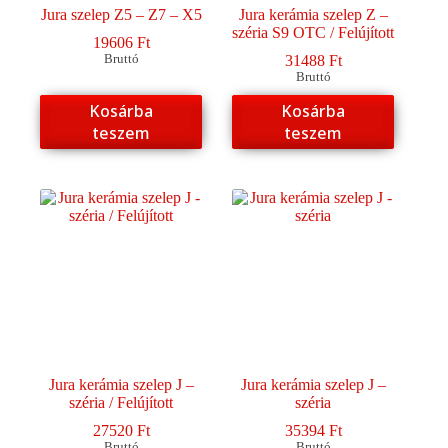
Jura szelep Z5 – Z7 – X5
Jura kerámia szelep Z –
széria S9 OTC / Felújított
19606
Ft
Bruttó
31488
Ft
Bruttó
Kosárba
Kosárba
teszem
teszem
Jura kerámia szelep J –
Jura kerámia szelep J –
széria / Felújított
széria
27520
Ft
35394
Ft
Bruttó
Bruttó