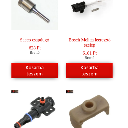
a
a
termékoldalon
termékoldalon
választhatók
választhatók
ki
ki
Saeco csapdugó
Bosch Melitta leeresztő
szelep
628
Ft
Bruttó
6181
Ft
Bruttó
Kosárba
Kosárba
teszem
teszem