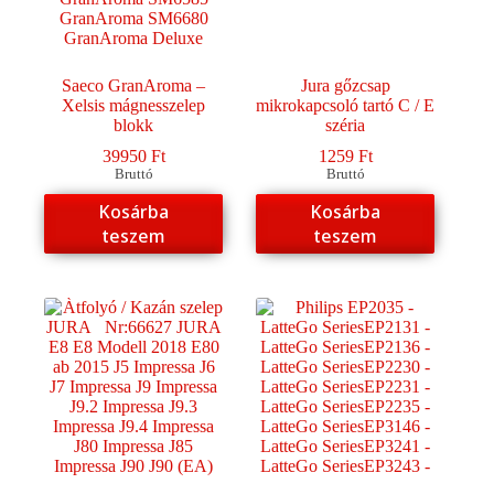
Saeco GranAroma –
Jura gőzcsap
Xelsis mágnesszelep
mikrokapcsoló tartó C / E
blokk
széria
39950
Ft
1259
Ft
Bruttó
Bruttó
Kosárba
Kosárba
teszem
teszem