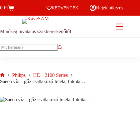
Skip
0
Ft
Bejelentkezés
to
KEDVENCEK
Kosár
content
Minőség hivatalos szakkereskedőtől
No
results
Philips
HD - 2100 Series
Home
Saeco víz – gőz csatlakozó Intela, Intuita…