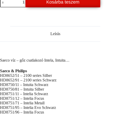
Kosárba teszem
víz
–
gőz
csatlakozó
Intela,
Intuita...
mennyiség
Leírás
Saeco víz – gőz csatlakozó Intela, Intuita…
Saeco & Philips
HD8652/51 – 2100 series Silber
HD8652/91 – 2100 series Schwarz
HD8750/11 – Intuita Schwarz
HD8750/81 – Intuita Silber
HD8751/11 – Intelia Schwarz
HD8751/12 – Intelia Focus
HD8751/71 – Intelia Metall
HD8751/95 – Intelia Evo Schwarz
HD8751/96 – Intelia Focus