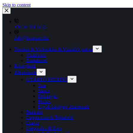
Skip to content
+36 30 358 6675
info@kavesam.hu
Tisztítás & Vízkőoldás & Vízszűrő patron
Vízkőoldó
Zsírtalanító
Kávégépek
Alkatrészek
GYÁRTÓ SZERINT
Jura
Saeco
DeLonghi
Philips
Egyéb kávégép alkatrészek
Burkolat
Cappuccino & Tejhaboló
Csavar
Csepptálca & Rács