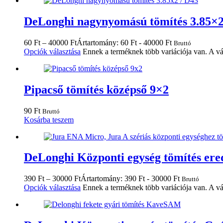
DeLonghi nagynyomású tömítés 3.85×2
60
Ft
–
40000
Ft
Ártartomány: 60 Ft - 40000 Ft
Bruttó
Opciók választása
Ennek a terméknek több variációja van. A vá
Pipacső tömítés középső 9×2
90
Ft
Bruttó
Kosárba teszem
DeLonghi Központi egység tömítés ered
390
Ft
–
30000
Ft
Ártartomány: 390 Ft - 30000 Ft
Bruttó
Opciók választása
Ennek a terméknek több variációja van. A vá