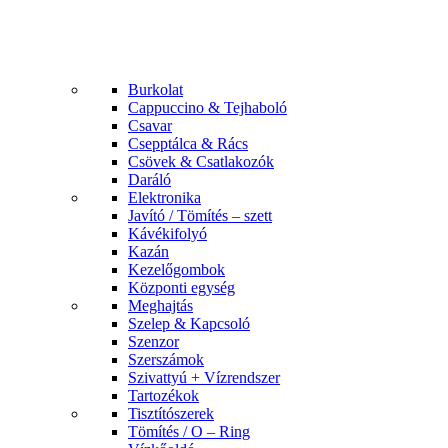
Burkolat
Cappuccino & Tejhaboló
Csavar
Csepptálca & Rács
Csövek & Csatlakozók
Daráló
Elektronika
Javító / Tömítés – szett
Kávékifolyó
Kazán
Kezelőgombok
Központi egység
Meghajtás
Szelep & Kapcsoló
Szenzor
Szerszámok
Szivattyú + Vízrendszer
Tartozékok
Tisztítószerek
Tömítés / O – Ring