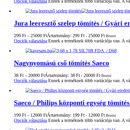
Opciók választása
Ennek a terméknek több variációja van. A vá
Jura leeresztő szelep tömítés / Gyári er
299
Ft
–
25000
Ft
Ártartomány: 299 Ft - 25000 Ft
Bruttó
Opciók választása
Ennek a terméknek több variációja van. A vá
Nagynyomású cső tömítés Saeco
38
Ft
–
20000
Ft
Ártartomány: 38 Ft - 20000 Ft
Bruttó
Opciók választása
Ennek a terméknek több variációja van. A vá
Saeco / Philips központi egység tömítés 
199
Ft
–
12000
Ft
Ártartomány: 199 Ft - 12000 Ft
Bruttó
Opciók választása
Ennek a terméknek több variációja van. A vá