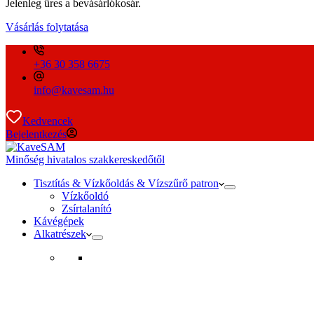
Jelenleg üres a bevásárlókosár.
Vásárlás folytatása
+36 30 358 6675
info@kavesam.hu
Kedvencek
Bejelentkezés
Minőség hivatalos szakkereskedőtől
Tisztítás & Vízkőoldás & Vízszűrő patron
Vízkőoldó
Zsírtalanító
Kávégépek
Alkatrészek