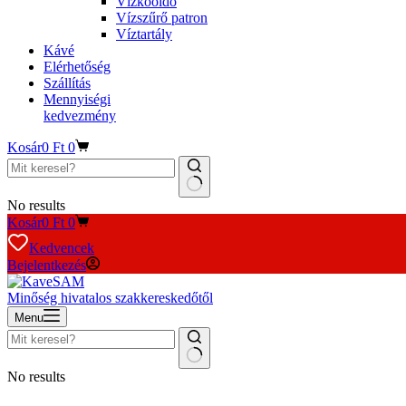
Vízkőoldó
Vízszűrő patron
Víztartály
Kávé
Elérhetőség
Szállítás
Mennyiségi
kedvezmény
Kosár
0
Ft
0
No results
Kosár
0
Ft
0
Kedvencek
Bejelentkezés
Minőség hivatalos szakkereskedőtől
Menu
No results