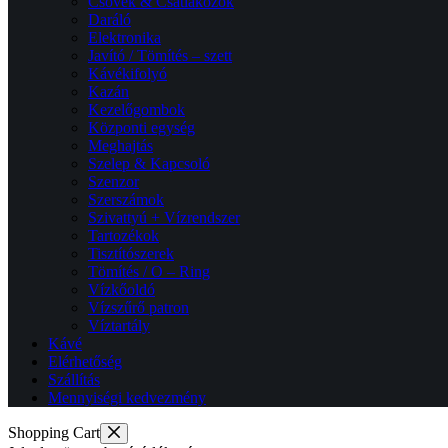
Csövek & Csatlakozók
Daráló
Elektronika
Javító / Tömítés – szett
Kávékifolyó
Kazán
Kezelőgombok
Központi egység
Meghajtás
Szelep & Kapcsoló
Szenzor
Szerszámok
Szivattyú + Vízrendszer
Tartozékok
Tisztítószerek
Tömítés / O – Ring
Vízkőoldó
Vízszűrő patron
Víztartály
Kávé
Elérhetőség
Szállítás
Mennyiségi kedvezmény
Shopping Cart