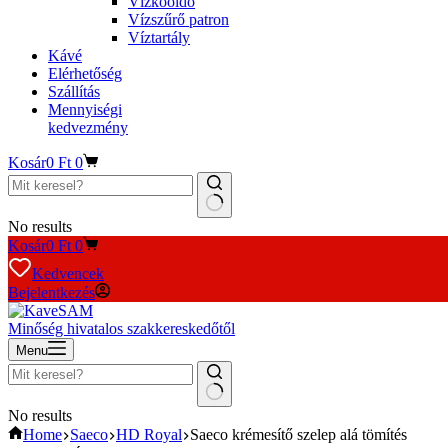
Vízkőoldó
Vízszűrő patron
Víztartály
Kávé
Elérhetőség
Szállítás
Mennyiségi
kedvezmény
Kosár
0
Ft
0
No results
Kosár
0
Ft
0
Kedvencek
Bejelentkezés
Minőség hivatalos szakkereskedőtől
Menu
No results
Home
Saeco
HD Royal
Saeco krémesítő szelep alá tömítés