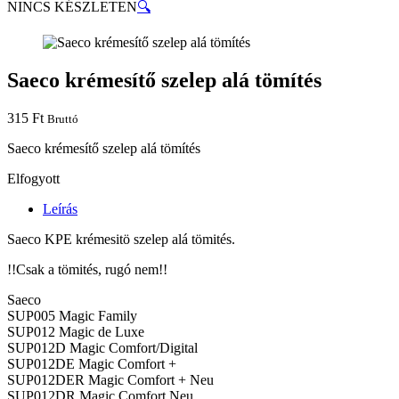
NINCS KÉSZLETEN
🔍
Saeco krémesítő szelep alá tömítés
315
Ft
Bruttó
Saeco krémesítő szelep alá tömítés
Elfogyott
Leírás
Saeco KPE krémesitö szelep alá tömités.
!!Csak a tömités, rugó nem!!
Saeco
SUP005 Magic Family
SUP012 Magic de Luxe
SUP012D Magic Comfort/Digital
SUP012DE Magic Comfort +
SUP012DER Magic Comfort + Neu
SUP012DR Magic Comfort Neu