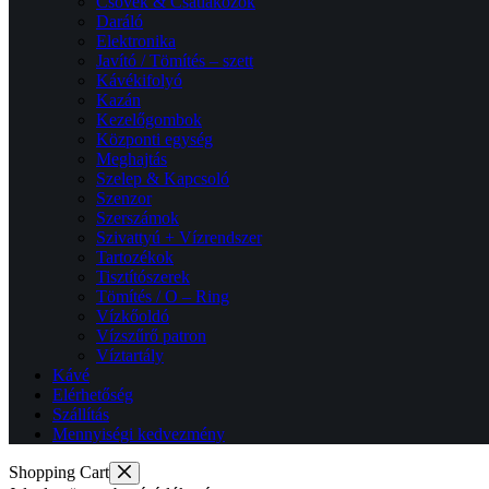
Csövek & Csatlakozók
Daráló
Elektronika
Javító / Tömítés – szett
Kávékifolyó
Kazán
Kezelőgombok
Központi egység
Meghajtás
Szelep & Kapcsoló
Szenzor
Szerszámok
Szivattyú + Vízrendszer
Tartozékok
Tisztítószerek
Tömítés / O – Ring
Vízkőoldó
Vízszűrő patron
Víztartály
Kávé
Elérhetőség
Szállítás
Mennyiségi kedvezmény
Shopping Cart