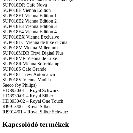
SUP018DR Cafe Nova
SUP018E Vienna Edition
SUP018E1 Vienna Edition 1
SUP018E2 Vienna Edition 2
SUP018E3 Vienna Edition 3
SUP018E4 Vienna Edition 4
SUP018EX Vienna Exclusive
SUP018LC Vienna de luxe cucina
SUP018M Vienna Millenium
SUP018MDR Trevi Digital Plus
SUP018MR Vienna de Luxe
SUP018R Vienna Sofortdampf
SUP018S Cafe Grande
SUP018T Trevi Automatica
SUP018V Vienna Vanilla
Saeco (by Philips)
HD8920/01 – Royal Schwarz
HD8930/01 – Royal Silber
HD8930/02 – Royal One Touch
RI9913/06 – Royal Silber
RI9914/01 – Royal Silber Schwarz
Kapcsolódó termékek