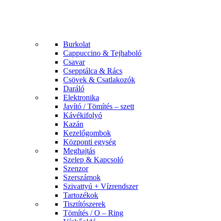
Burkolat
Cappuccino & Tejhaboló
Csavar
Csepptálca & Rács
Csövek & Csatlakozók
Daráló
Elektronika
Javító / Tömítés – szett
Kávékifolyó
Kazán
Kezelőgombok
Központi egység
Meghajtás
Szelep & Kapcsoló
Szenzor
Szerszámok
Szivattyú + Vízrendszer
Tartozékok
Tisztítószerek
Tömítés / O – Ring