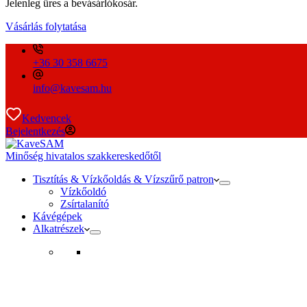
Jelenleg üres a bevásárlókosár.
Vásárlás folytatása
+36 30 358 6675
info@kavesam.hu
Kedvencek
Bejelentkezés
Minőség hivatalos szakkereskedőtől
Tisztítás & Vízkőoldás & Vízszűrő patron
Vízkőoldó
Zsírtalanító
Kávégépek
Alkatrészek