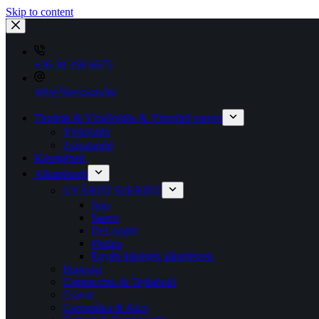
Skip to content
+36 30 358 6675
info@kavesam.hu
Tisztítás & Vízkőoldás & Vízszűrő patron
Vízkőoldó
Zsírtalanító
Kávégépek
Alkatrészek
GYÁRTÓ SZERINT
Jura
Saeco
DeLonghi
Philips
Egyéb kávégép alkatrészek
Burkolat
Cappuccino & Tejhaboló
Csavar
Csepptálca & Rács