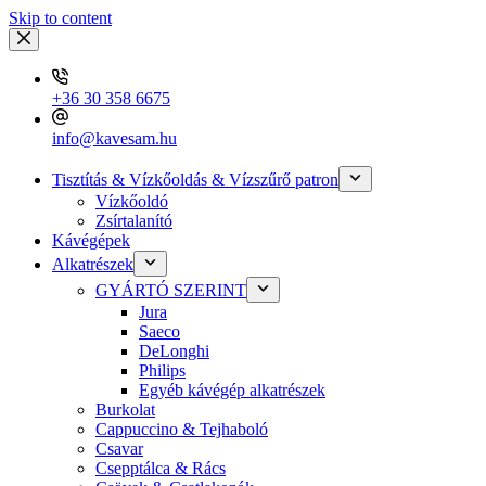
Skip to content
+36 30 358 6675
info@kavesam.hu
Tisztítás & Vízkőoldás & Vízszűrő patron
Vízkőoldó
Zsírtalanító
Kávégépek
Alkatrészek
GYÁRTÓ SZERINT
Jura
Saeco
DeLonghi
Philips
Egyéb kávégép alkatrészek
Burkolat
Cappuccino & Tejhaboló
Csavar
Csepptálca & Rács