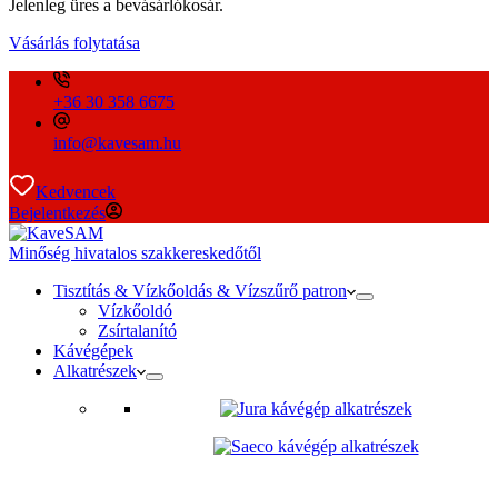
Jelenleg üres a bevásárlókosár.
Vásárlás folytatása
+36 30 358 6675
info@kavesam.hu
Kedvencek
Bejelentkezés
Minőség hivatalos szakkereskedőtől
Tisztítás & Vízkőoldás & Vízszűrő patron
Vízkőoldó
Zsírtalanító
Kávégépek
Alkatrészek