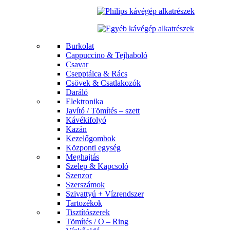
Burkolat
Cappuccino & Tejhaboló
Csavar
Csepptálca & Rács
Csövek & Csatlakozók
Daráló
Elektronika
Javító / Tömítés – szett
Kávékifolyó
Kazán
Kezelőgombok
Központi egység
Meghajtás
Szelep & Kapcsoló
Szenzor
Szerszámok
Szivattyú + Vízrendszer
Tartozékok
Tisztítószerek
Tömítés / O – Ring