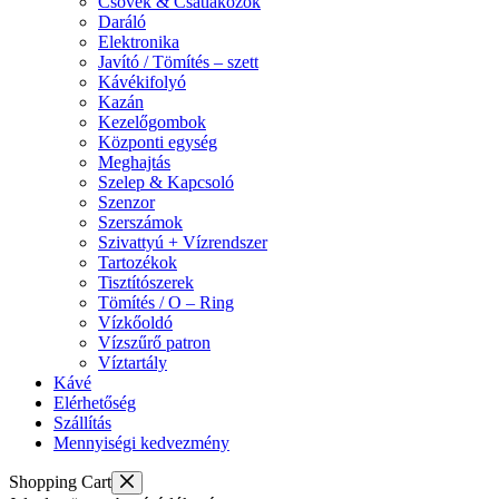
Csövek & Csatlakozók
Daráló
Elektronika
Javító / Tömítés – szett
Kávékifolyó
Kazán
Kezelőgombok
Központi egység
Meghajtás
Szelep & Kapcsoló
Szenzor
Szerszámok
Szivattyú + Vízrendszer
Tartozékok
Tisztítószerek
Tömítés / O – Ring
Vízkőoldó
Vízszűrő patron
Víztartály
Kávé
Elérhetőség
Szállítás
Mennyiségi kedvezmény
Shopping Cart