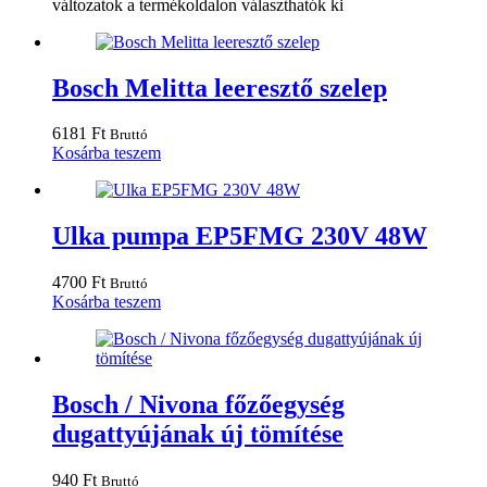
változatok a termékoldalon választhatók ki
Bosch Melitta leeresztő szelep
6181
Ft
Bruttó
Kosárba teszem
Ulka pumpa EP5FMG 230V 48W
4700
Ft
Bruttó
Kosárba teszem
Bosch / Nivona főzőegység
dugattyújának új tömítése
940
Ft
Bruttó