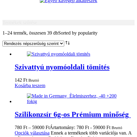
Termékek szűrése
1–24 termék, összesen 39 db
Sorted by popularity
Szivattyú nyomóoldali tömités
142
Ft
Bruttó
Kosárba teszem
Szilikonzsír 6g-os Prémium minőség
780
Ft
–
59000
Ft
Ártartomány: 780 Ft - 59000 Ft
Bruttó
Opciók választása
Ennek a terméknek több variációja van. A