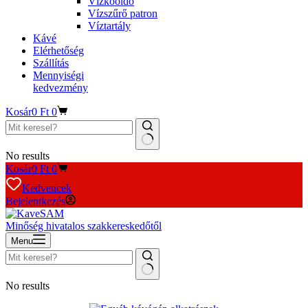
Vízkőoldó
Vízszűrő patron
Víztartály
Kávé
Elérhetőség
Szállítás
Mennyiségi
kedvezmény
Kosár
0
Ft
0
No results
Kosár
0
Ft
0
Kedvencek
Bejelentkezés
Minőség hivatalos szakkereskedőtől
Menu
No results