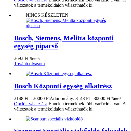
változatok a termékoldalon választhatók ki
NINCS KÉSZLETEN
Bosch, Siemens, Melitta központi
egység pipacső
3693
Ft
Bruttó
Tovább olvasom
Bosch Központi egység alkatrész
3148
Ft
–
30000
Ft
Ártartomány: 3148 Ft - 30000 Ft
Bruttó
Opciók választása
Ennek a terméknek több variációja van. A
változatok a termékoldalon választhatók ki