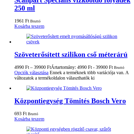
Scanpart Speciális vízkőoldó folyadék
250 ml
1961
Ft
Bruttó
Kosárba teszem
Szöveterősített szilikon cső méterárú
4990
Ft
–
39900
Ft
Ártartomány: 4990 Ft - 39900 Ft
Bruttó
Opciók választása
Ennek a terméknek több variációja van. A
változatok a termékoldalon választhatók ki
Központiegység Tömités Bosch Vero
693
Ft
Bruttó
Kosárba teszem