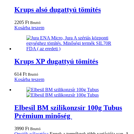
Krups alsó dugattyú tömítés
2205
Ft
Bruttó
Kosárba teszem
Krups XP dugattyú tömités
614
Ft
Bruttó
Kosárba teszem
Elbesil BM szilikonzsír 100g Tubus
Prémium minőség
3990
Ft
Bruttó
Opciók választása
Ennek a terméknek több variációja van. A