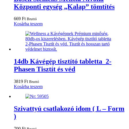
Központi egység „Kalap” tömtítés
669
Ft
Bruttó
Kosárba teszem
14db Kávégép tisztító tabletta 2-
Phasen Tisztít és véd
3819
Ft
Bruttó
Kosárba teszem
Szivattyú csatlakozó idom ( L – Form
)
700
Ft
Bruttó