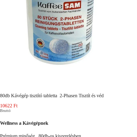
80db Kávégép tisztító tabletta 2-Phasen Tisztít és véd
10622
Ft
Bruttó
Wellness a Kávégépnek
Prémium minőség, 80db-os kiszerelésben.