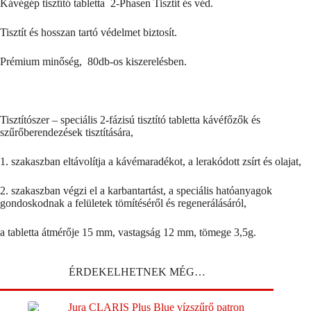
Kávégép tisztító tabletta 2-Phasen Tisztít és véd.
Tisztít és hosszan tartó védelmet biztosít.
Prémium minőség, 80db-os kiszerelésben.
Tisztítószer – speciális 2-fázisú tisztító tabletta kávéfőzők és
szűrőberendezések tisztítására,
1. szakaszban eltávolítja a kávémaradékot, a lerakódott zsírt és olajat,
2. szakaszban végzi el a karbantartást, a speciális hatóanyagok
gondoskodnak a felületek tömítéséről és regenerálásáról,
a tabletta átmérője 15 mm, vastagság 12 mm, tömege 3,5g.
ÉRDEKELHETNEK MÉG…