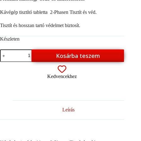
Kávégép tisztító tabletta 2-Phasen Tisztít és véd.
Tisztít és hosszan tartó védelmet biztosít.
Készleten
80db
Kosárba teszem
Kávégép
tisztító
tabletta
2-
Kedvencekhez
Phasen
Tisztít
és
véd
mennyiség
Leírás