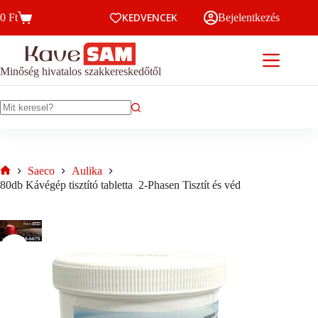
Skip
KEDVENCEK
0
Ft
Bejelentkezés
to
Kosár
content
Minőség hivatalos szakkereskedőtől
No
results
Saeco
Aulika
Home
80db Kávégép tisztító tabletta 2-Phasen Tisztít és véd