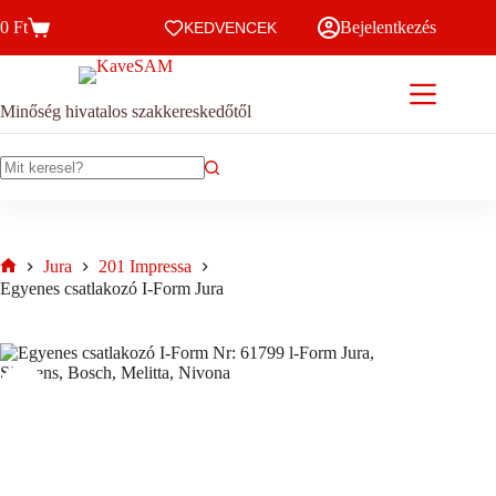
Skip
0
Ft
Bejelentkezés
to
KEDVENCEK
Kosár
content
Minőség hivatalos szakkereskedőtől
No
results
Jura
201 Impressa
Home
Egyenes csatlakozó I-Form Jura