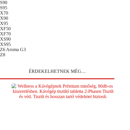
S90
S95
X70
X90
X95
XF50
XF70
XS90
XS95
Z6 Aroma G3
Z8
ÉRDEKELHETNEK MÉG…