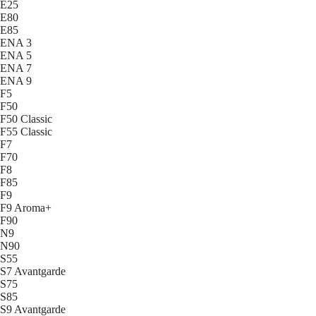
E25
E80
E85
ENA 3
ENA 5
ENA 7
ENA 9
F5
F50
F50 Classic
F55 Classic
F7
F70
F8
F85
F9
F9 Aroma+
F90
N9
N90
S55
S7 Avantgarde
S75
S85
S9 Avantgarde