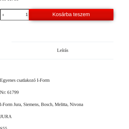
Egyenes
Kosárba teszem
csatlakozó
I-
Form Jura
mennyiség
Leírás
Egyenes csatlakozó I-Form
Nr: 61799
l-Form Jura, Siemens, Bosch, Melitta, Nivona
JURA
S55