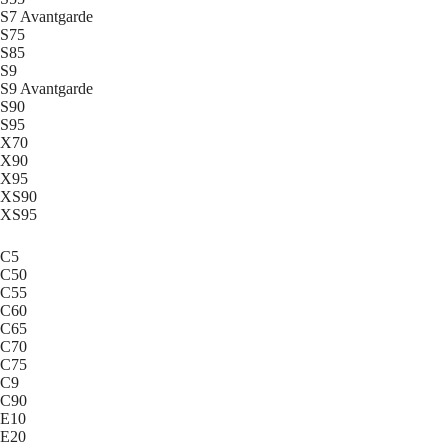
S7 Avantgarde
S75
S85
S9
S9 Avantgarde
S90
S95
X70
X90
X95
XS90
XS95
C5
C50
C55
C60
C65
C70
C75
C9
C90
E10
E20