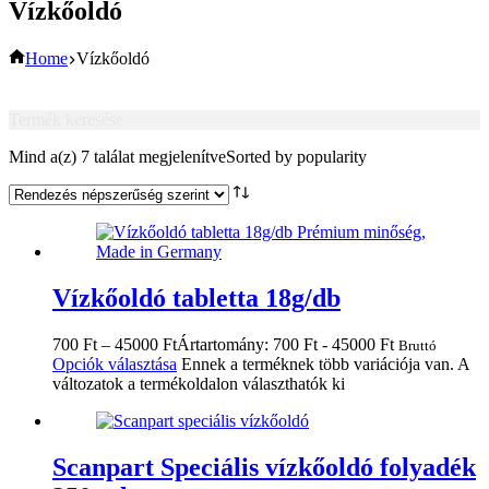
Vízkőoldó
Home
Vízkőoldó
Termék keresése
Mind a(z) 7 találat megjelenítve
Sorted by popularity
Vízkőoldó tabletta 18g/db
700
Ft
–
45000
Ft
Ártartomány: 700 Ft - 45000 Ft
Bruttó
Opciók választása
Ennek a terméknek több variációja van. A
változatok a termékoldalon választhatók ki
Scanpart Speciális vízkőoldó folyadék