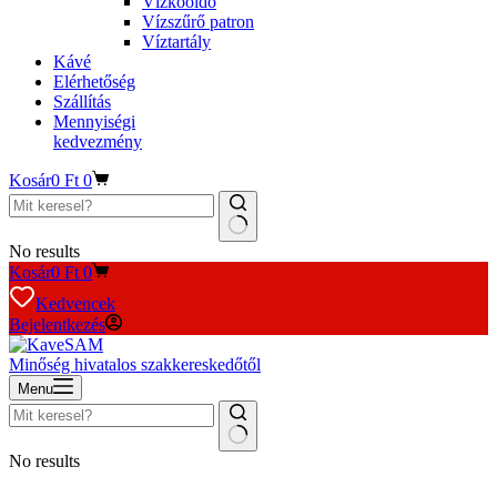
Vízkőoldó
Vízszűrő patron
Víztartály
Kávé
Elérhetőség
Szállítás
Mennyiségi
kedvezmény
Kosár
0
Ft
0
No results
Kosár
0
Ft
0
Kedvencek
Bejelentkezés
Minőség hivatalos szakkereskedőtől
Menu
No results