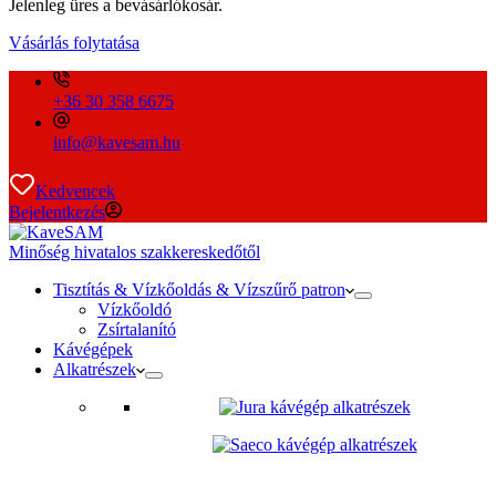
Jelenleg üres a bevásárlókosár.
Vásárlás folytatása
+36 30 358 6675
info@kavesam.hu
Kedvencek
Bejelentkezés
Minőség hivatalos szakkereskedőtől
Tisztítás & Vízkőoldás & Vízszűrő patron
Vízkőoldó
Zsírtalanító
Kávégépek
Alkatrészek