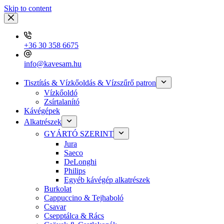
Skip to content
+36 30 358 6675
info@kavesam.hu
Tisztítás & Vízkőoldás & Vízszűrő patron
Vízkőoldó
Zsírtalanító
Kávégépek
Alkatrészek
GYÁRTÓ SZERINT
Jura
Saeco
DeLonghi
Philips
Egyéb kávégép alkatrészek
Burkolat
Cappuccino & Tejhaboló
Csavar
Csepptálca & Rács