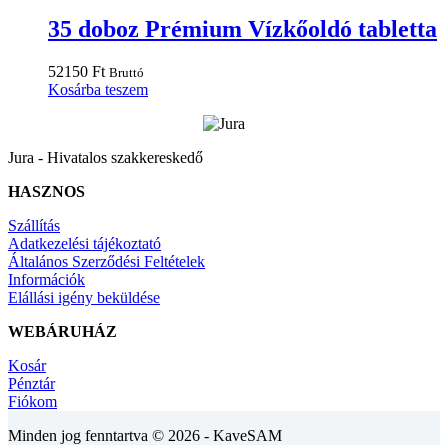
35 doboz Prémium Vízkőoldó tabletta
52150
Ft
Bruttó
Kosárba teszem
Jura - Hivatalos szakkereskedő
HASZNOS
Szállítás
Adatkezelési tájékoztató
Általános Szerződési Feltételek
Információk
Elállási igény beküldése
WEBÁRUHÁZ
Kosár
Pénztár
Fiókom
Minden jog fenntartva © 2026 - KaveSAM