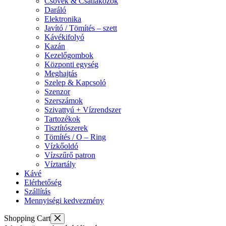
Csövek & Csatlakozók
Daráló
Elektronika
Javító / Tömítés – szett
Kávékifolyó
Kazán
Kezelőgombok
Központi egység
Meghajtás
Szelep & Kapcsoló
Szenzor
Szerszámok
Szivattyú + Vízrendszer
Tartozékok
Tisztítószerek
Tömítés / O – Ring
Vízkőoldó
Vízszűrő patron
Víztartály
Kávé
Elérhetőség
Szállítás
Mennyiségi kedvezmény
Shopping Cart