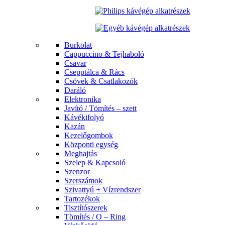
Burkolat
Cappuccino & Tejhaboló
Csavar
Csepptálca & Rács
Csövek & Csatlakozók
Daráló
Elektronika
Javító / Tömítés – szett
Kávékifolyó
Kazán
Kezelőgombok
Központi egység
Meghajtás
Szelep & Kapcsoló
Szenzor
Szerszámok
Szivattyú + Vízrendszer
Tartozékok
Tisztítószerek
Tömítés / O – Ring