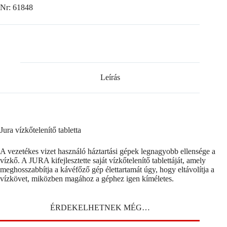
Nr: 61848
Leírás
Jura vízkőtelenítő tabletta
A vezetékes vizet használó háztartási gépek legnagyobb ellensége a
vízkő. A JURA kifejlesztette saját vízkőtelenítő tablettáját, amely
meghosszabbítja a kávéfőző gép élettartamát úgy, hogy eltávolítja a
vízkövet, miközben magához a géphez igen kíméletes.
ÉRDEKELHETNEK MÉG…