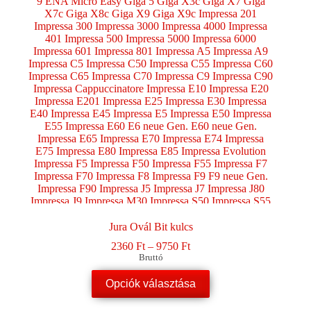
Jura Ovál Bit kulcs
Ártartomány:
2360
Ft
–
9750
Ft
2360 Ft
Bruttó
-
Ennek
9750 Ft
Opciók választása
a
terméknek