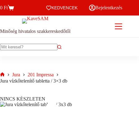
Skip
0
Ft
Bejelentkezés
to
KEDVENCEK
Kosár
content
Minőség hivatalos szakkereskedőtől
No
results
Jura
201 Impressa
Home
Jura vízkőtelenítő tabletta / 3×3 db
NINCS KÉSZLETEN