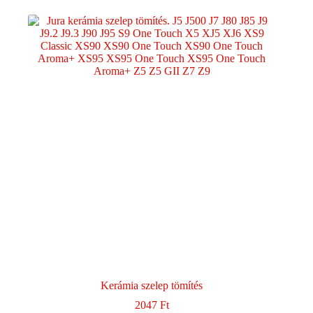
több
variációja
van.
A
változatok
a
termékoldalon
választhatók
ki
Kerámia szelep tömítés
2047
Ft