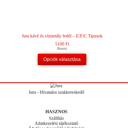
Jura kávé és víztartály fedél – E/F/C Tipusok
5100
Ft
Bruttó
Ennek
Opciók választása
a
terméknek
több
variációja
van.
A
változatok
Jura - Hivatalos szakkereskedő
a
termékoldalon
választhatók
HASZNOS
ki
Szállítás
Adatkezelési tájékoztató