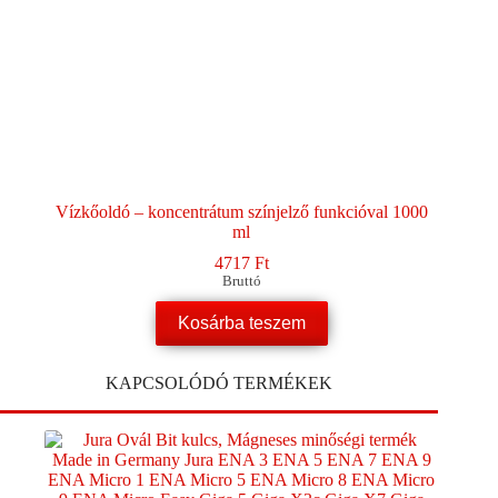
Vízkőoldó – koncentrátum színjelző funkcióval 1000
ml
4717
Ft
Bruttó
Kosárba teszem
KAPCSOLÓDÓ TERMÉKEK