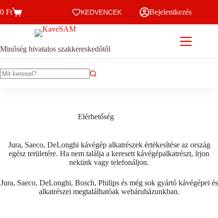
Skip
0
Ft
Bejelentkezés
to
KEDVENCEK
Kosár
content
Minőség hivatalos szakkereskedőtől
No
results
Elérhetőség
Jura, Saeco, DeLonghi kávégép alkatrészek értékesítése az ország
egész területére. Ha nem találja a keresett kávégépalkatrészt, írjon
nekünk vagy telefonáljon.
Jura, Saeco, DeLonghi, Bosch, Philips és még sok gyártó kávégépei és
alkatrészei megtalálhatóak webáruházunkban.