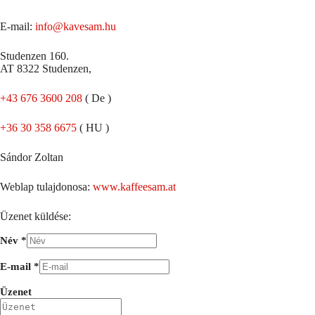
E-mail:
info@kavesam.hu
Studenzen 160.
AT 8322 Studenzen,
+43 676 3600 208
( De )
+36 30 358 6675
( HU )
Sándor Zoltan
Weblap tulajdonosa:
www.kaffeesam.at
Üzenet küldése:
Név
*
E-mail
*
Üzenet