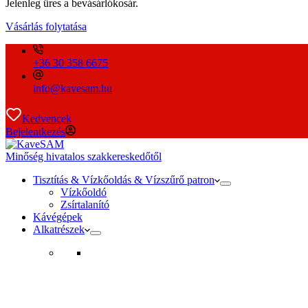
Jelenleg üres a bevásárlókosár.
Vásárlás folytatása
+36 30 358 6675
info@kavesam.hu
Kedvencek
Bejelentkezés
Minőség hivatalos szakkereskedőtől
Tisztítás & Vízkőoldás & Vízszűrő patron
Vízkőoldó
Zsírtalanító
Kávégépek
Alkatrészek