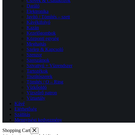
Csövek & Csatlakozók
Daráló
Elektronika
Javító / Tömítés – szett
Kávékifolyó
Kazán
Kezelőgombok
Központi egység
Meghajtás
Szelep & Kapcsoló
Szenzor
Szerszámok
Szivattyú + Vízrendszer
Tartozékok
Tisztítószerek
Tömítés / O – Ring
Vízkőoldó
Vízszűrő patron
Víztartály
Kávé
Elérhetőség
Szállítás
Mennyiségi kedvezmény
Shopping Cart