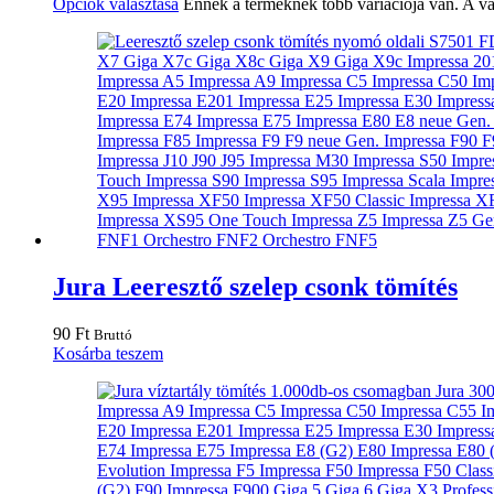
Opciók választása
Ennek a terméknek több variációja van. A vá
Jura Leeresztő szelep csonk tömítés
90
Ft
Bruttó
Kosárba teszem