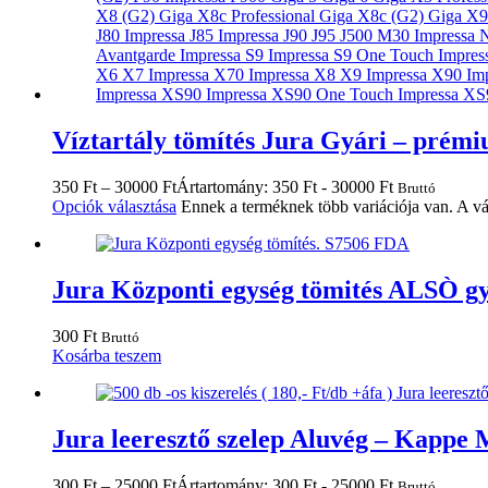
Víztartály tömítés Jura Gyári – prém
350
Ft
–
30000
Ft
Ártartomány: 350 Ft - 30000 Ft
Bruttó
Opciók választása
Ennek a terméknek több variációja van. A vá
Jura Központi egység tömités ALSÒ gy
300
Ft
Bruttó
Kosárba teszem
Jura leeresztő szelep Aluvég – Kappe
300
Ft
–
25000
Ft
Ártartomány: 300 Ft - 25000 Ft
Bruttó