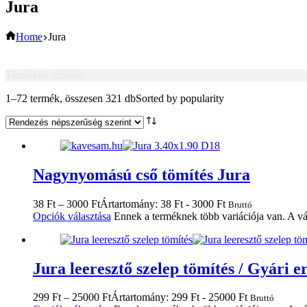
Jura
Home
Jura
Termékek szűrése
1–72 termék, összesen 321 db
Sorted by popularity
Nagynyomású cső tömítés Jura
38
Ft
–
3000
Ft
Ártartomány: 38 Ft - 3000 Ft
Bruttó
Opciók választása
Ennek a terméknek több variációja van. A vá
Jura leeresztő szelep tömítés / Gyári er
299
Ft
–
25000
Ft
Ártartomány: 299 Ft - 25000 Ft
Bruttó