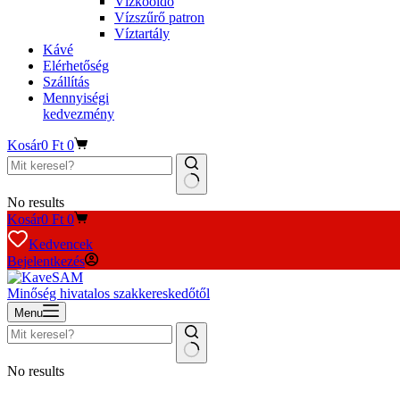
Vízkőoldó
Vízszűrő patron
Víztartály
Kávé
Elérhetőség
Szállítás
Mennyiségi
kedvezmény
Kosár
0
Ft
0
No results
Kosár
0
Ft
0
Kedvencek
Bejelentkezés
Minőség hivatalos szakkereskedőtől
Menu
No results