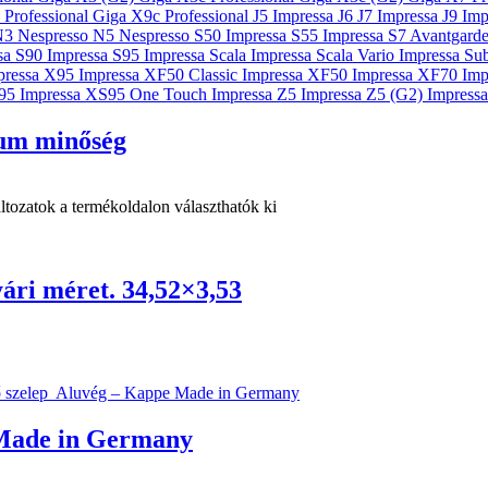
ium minőség
ltozatok a termékoldalon választhatók ki
ári méret. 34,52×3,53
 Made in Germany