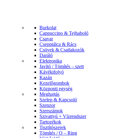
Burkolat
Cappuccino & Tejhaboló
Csavar
Csepptálca & Rács
Csövek & Csatlakozók
Daráló
Elektronika
Javító / Tömítés – szett
Kávékifolyó
Kazán
Kezelőgombok
Központi egység
Meghajtás
Szelep & Kapcsoló
Szenzor
Szerszámok
Szivattyú + Vízrendszer
Tartozékok
Tisztítószerek
Tömítés / O – Ring