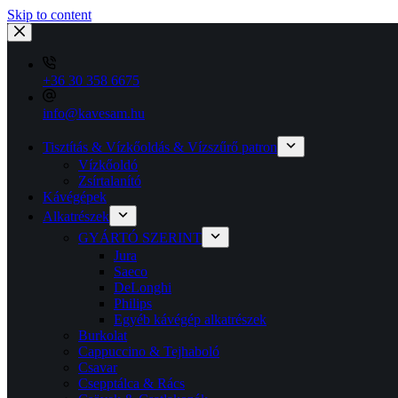
Skip to content
+36 30 358 6675
info@kavesam.hu
Tisztítás & Vízkőoldás & Vízszűrő patron
Vízkőoldó
Zsírtalanító
Kávégépek
Alkatrészek
GYÁRTÓ SZERINT
Jura
Saeco
DeLonghi
Philips
Egyéb kávégép alkatrészek
Burkolat
Cappuccino & Tejhaboló
Csavar
Csepptálca & Rács