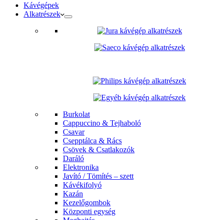
Kávégépek
Alkatrészek
Burkolat
Cappuccino & Tejhaboló
Csavar
Csepptálca & Rács
Csövek & Csatlakozók
Daráló
Elektronika
Javító / Tömítés – szett
Kávékifolyó
Kazán
Kezelőgombok
Központi egység