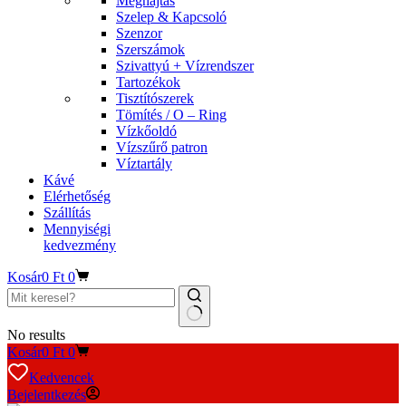
Meghajtás
Szelep & Kapcsoló
Szenzor
Szerszámok
Szivattyú + Vízrendszer
Tartozékok
Tisztítószerek
Tömítés / O – Ring
Vízkőoldó
Vízszűrő patron
Víztartály
Kávé
Elérhetőség
Szállítás
Mennyiségi
kedvezmény
Kosár
0
Ft
0
No results
Kosár
0
Ft
0
Kedvencek
Bejelentkezés