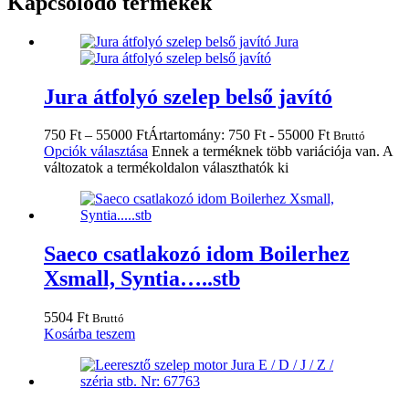
Kapcsolódó termékek
Jura átfolyó szelep belső javító
750
Ft
–
55000
Ft
Ártartomány: 750 Ft - 55000 Ft
Bruttó
Opciók választása
Ennek a terméknek több variációja van. A
változatok a termékoldalon választhatók ki
Saeco csatlakozó idom Boilerhez
Xsmall, Syntia…..stb
5504
Ft
Bruttó
Kosárba teszem