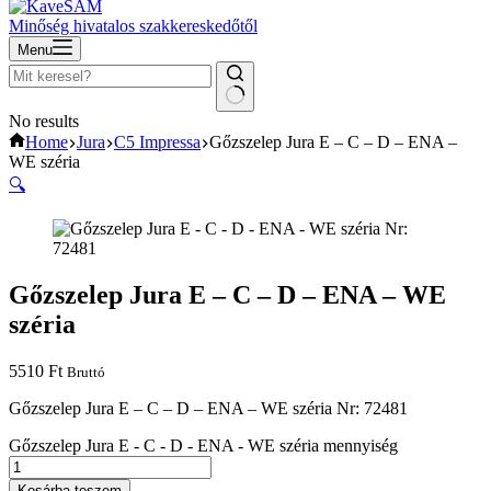
Minőség hivatalos szakkereskedőtől
Menu
No results
Home
Jura
C5 Impressa
Gőzszelep Jura E – C – D – ENA –
WE széria
🔍
Gőzszelep Jura E – C – D – ENA – WE
széria
5510
Ft
Bruttó
Gőzszelep Jura E – C – D – ENA – WE széria Nr: 72481
Gőzszelep Jura E - C - D - ENA - WE széria mennyiség
Kosárba teszem