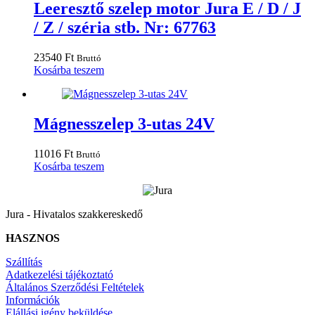
Leeresztő szelep motor Jura E / D / J
/ Z / széria stb. Nr: 67763
23540
Ft
Bruttó
Kosárba teszem
Mágnesszelep 3-utas 24V
11016
Ft
Bruttó
Kosárba teszem
Jura - Hivatalos szakkereskedő
HASZNOS
Szállítás
Adatkezelési tájékoztató
Általános Szerződési Feltételek
Információk
Elállási igény beküldése