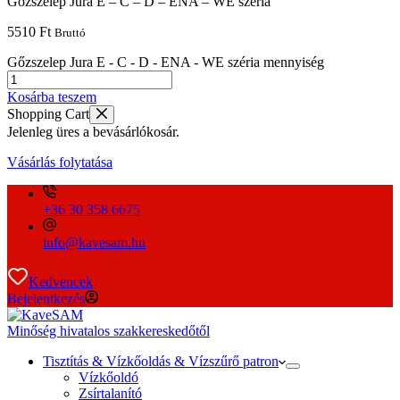
Gőzszelep Jura E – C – D – ENA – WE széria
5510
Ft
Bruttó
Gőzszelep Jura E - C - D - ENA - WE széria mennyiség
Kosárba teszem
Shopping Cart
Jelenleg üres a bevásárlókosár.
Vásárlás folytatása
+36 30 358 6675
info@kavesam.hu
Kedvencek
Bejelentkezés
Minőség hivatalos szakkereskedőtől
Tisztítás & Vízkőoldás & Vízszűrő patron
Vízkőoldó
Zsírtalanító