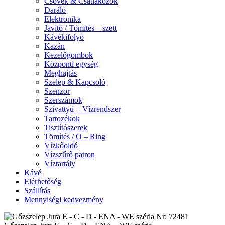
Csövek & Csatlakozók
Daráló
Elektronika
Javító / Tömítés – szett
Kávékifolyó
Kazán
Kezelőgombok
Központi egység
Meghajtás
Szelep & Kapcsoló
Szenzor
Szerszámok
Szivattyú + Vízrendszer
Tartozékok
Tisztítószerek
Tömítés / O – Ring
Vízkőoldó
Vízszűrő patron
Víztartály
Kávé
Elérhetőség
Szállítás
Mennyiségi kedvezmény