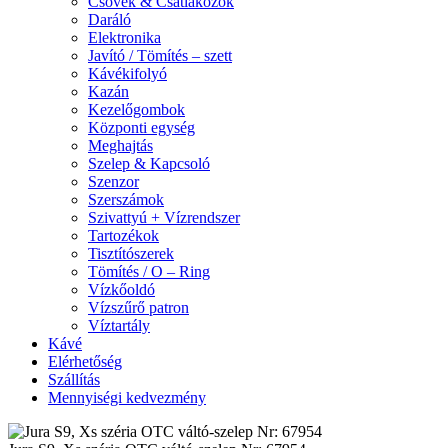
Csövek & Csatlakozók
Daráló
Elektronika
Javító / Tömítés – szett
Kávékifolyó
Kazán
Kezelőgombok
Központi egység
Meghajtás
Szelep & Kapcsoló
Szenzor
Szerszámok
Szivattyú + Vízrendszer
Tartozékok
Tisztítószerek
Tömítés / O – Ring
Vízkőoldó
Vízszűrő patron
Víztartály
Kávé
Elérhetőség
Szállítás
Mennyiségi kedvezmény