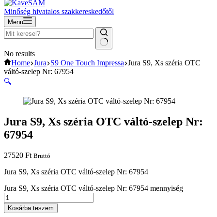
Minőség hivatalos szakkereskedőtől
Menu
No results
Home
Jura
S9 One Touch Impressa
Jura S9, Xs széria OTC
váltó-szelep Nr: 67954
🔍
Jura S9, Xs széria OTC váltó-szelep Nr:
67954
27520
Ft
Bruttó
Jura S9, Xs széria OTC váltó-szelep Nr: 67954
Jura S9, Xs széria OTC váltó-szelep Nr: 67954 mennyiség
Kosárba teszem