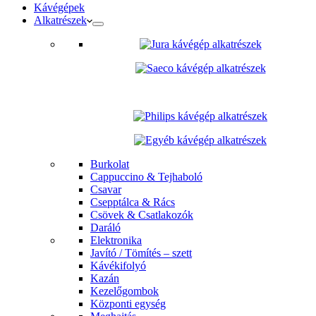
Kávégépek
Alkatrészek
Burkolat
Cappuccino & Tejhaboló
Csavar
Csepptálca & Rács
Csövek & Csatlakozók
Daráló
Elektronika
Javító / Tömítés – szett
Kávékifolyó
Kazán
Kezelőgombok
Központi egység