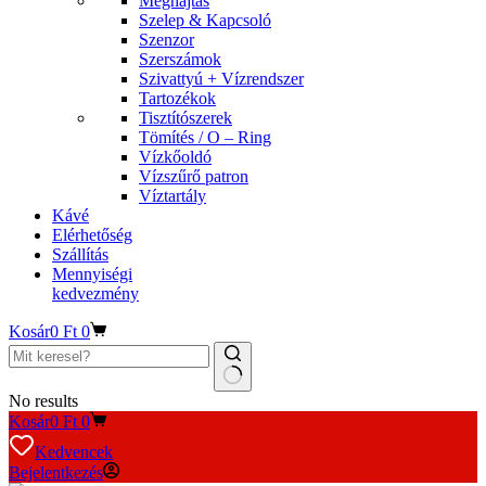
Meghajtás
Szelep & Kapcsoló
Szenzor
Szerszámok
Szivattyú + Vízrendszer
Tartozékok
Tisztítószerek
Tömítés / O – Ring
Vízkőoldó
Vízszűrő patron
Víztartály
Kávé
Elérhetőség
Szállítás
Mennyiségi
kedvezmény
Kosár
0
Ft
0
No results
Kosár
0
Ft
0
Kedvencek
Bejelentkezés