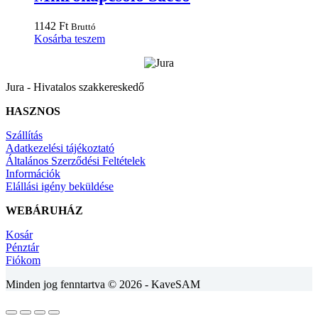
1142
Ft
Bruttó
Kosárba teszem
Jura - Hivatalos szakkereskedő
HASZNOS
Szállítás
Adatkezelési tájékoztató
Általános Szerződési Feltételek
Információk
Elállási igény beküldése
WEBÁRUHÁZ
Kosár
Pénztár
Fiókom
Minden jog fenntartva © 2026 - KaveSAM