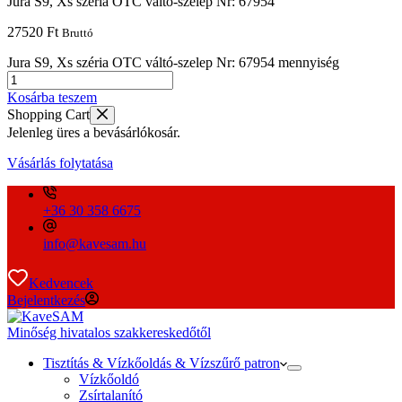
Jura S9, Xs széria OTC váltó-szelep Nr: 67954
27520
Ft
Bruttó
Jura S9, Xs széria OTC váltó-szelep Nr: 67954 mennyiség
Kosárba teszem
Shopping Cart
Jelenleg üres a bevásárlókosár.
Vásárlás folytatása
+36 30 358 6675
info@kavesam.hu
Kedvencek
Bejelentkezés
Minőség hivatalos szakkereskedőtől
Tisztítás & Vízkőoldás & Vízszűrő patron
Vízkőoldó
Zsírtalanító