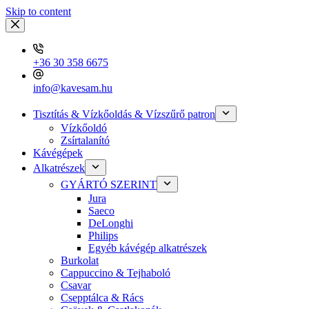
Skip to content
+36 30 358 6675
info@kavesam.hu
Tisztítás & Vízkőoldás & Vízszűrő patron
Vízkőoldó
Zsírtalanító
Kávégépek
Alkatrészek
GYÁRTÓ SZERINT
Jura
Saeco
DeLonghi
Philips
Egyéb kávégép alkatrészek
Burkolat
Cappuccino & Tejhaboló
Csavar
Csepptálca & Rács