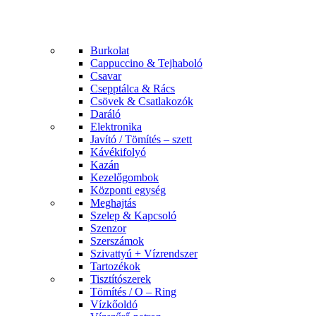
Burkolat
Cappuccino & Tejhaboló
Csavar
Csepptálca & Rács
Csövek & Csatlakozók
Daráló
Elektronika
Javító / Tömítés – szett
Kávékifolyó
Kazán
Kezelőgombok
Központi egység
Meghajtás
Szelep & Kapcsoló
Szenzor
Szerszámok
Szivattyú + Vízrendszer
Tartozékok
Tisztítószerek
Tömítés / O – Ring
Vízkőoldó