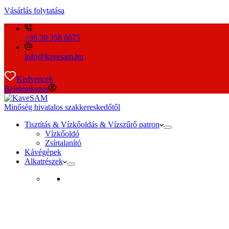
Vásárlás folytatása
+36 30 358 6675
info@kavesam.hu
Kedvencek
Bejelentkezés
Minőség hivatalos szakkereskedőtől
Tisztítás & Vízkőoldás & Vízszűrő patron
Vízkőoldó
Zsírtalanító
Kávégépek
Alkatrészek