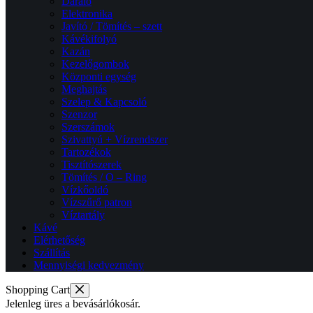
Daráló
Elektronika
Javító / Tömítés – szett
Kávékifolyó
Kazán
Kezelőgombok
Központi egység
Meghajtás
Szelep & Kapcsoló
Szenzor
Szerszámok
Szivattyú + Vízrendszer
Tartozékok
Tisztítószerek
Tömítés / O – Ring
Vízkőoldó
Vízszűrő patron
Víztartály
Kávé
Elérhetőség
Szállítás
Mennyiségi kedvezmény
Shopping Cart
Jelenleg üres a bevásárlókosár.