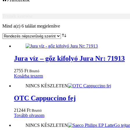
Termék keresése
Sorted
Mind a(z) 6 találat megjelenítve
by
popularity
Jura víz – gőz kifolyó Jura Nr: 71913
2755
Ft
Bruttó
Kosárba teszem
NINCS KÉSZLETEN
OTC Cappuccino fej
21244
Ft
Bruttó
Tovább olvasom
NINCS KÉSZLETEN