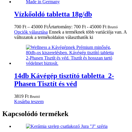
Vízkőoldó tabletta 18g/db
700
Ft
–
45000
Ft
Ártartomány: 700 Ft - 45000 Ft
Bruttó
Opciók választása
Ennek a terméknek több variációja van. A
változatok a termékoldalon választhatók ki
14db Kávégép tisztító tabletta 2-
Phasen Tisztít és véd
3819
Ft
Bruttó
Kosárba teszem
Kapcsolódó termékek