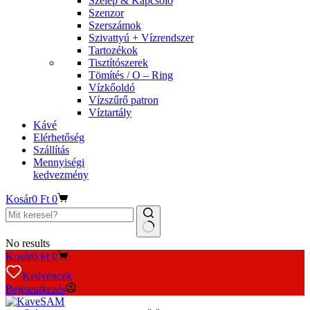
Szelep & Kapcsoló
Szenzor
Szerszámok
Szivattyú + Vízrendszer
Tartozékok
Tisztítószerek
Tömítés / O – Ring
Vízkőoldó
Vízszűrő patron
Víztartály
Kávé
Elérhetőség
Szállítás
Mennyiségi
kedvezmény
Kosár
0
Ft
0
No results
Kosár
0
Ft
0
Kedvencek
Bejelentkezés