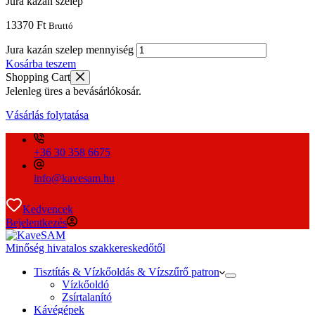
Jura kazán szelep
13370
Ft
Bruttó
Jura kazán szelep mennyiség
Kosárba teszem
Shopping Cart
Jelenleg üres a bevásárlókosár.
Vásárlás folytatása
+36 30 358 6675
info@kavesam.hu
Kedvencek
Bejelentkezés
Minőség hivatalos szakkereskedőtől
Tisztítás & Vízkőoldás & Vízszűrő patron
Vízkőoldó
Zsírtalanító
Kávégépek