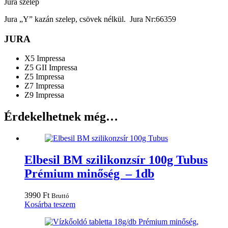
Jura szelep
Jura „Y” kazán szelep, csövek nélkül. Jura Nr:66359
JURA
X5 Impressa
Z5 GII Impressa
Z5 Impressa
Z7 Impressa
Z9 Impressa
Érdekelhetnek még…
Elbesil BM szilikonzsír 100g Tubus
Prémium minőség – 1db
3990
Ft
Bruttó
Kosárba teszem