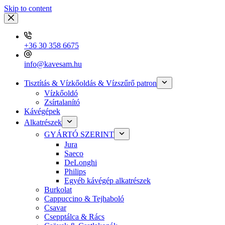
Skip to content
+36 30 358 6675
info@kavesam.hu
Tisztítás & Vízkőoldás & Vízszűrő patron
Vízkőoldó
Zsírtalanító
Kávégépek
Alkatrészek
GYÁRTÓ SZERINT
Jura
Saeco
DeLonghi
Philips
Egyéb kávégép alkatrészek
Burkolat
Cappuccino & Tejhaboló
Csavar
Csepptálca & Rács