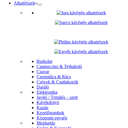
Alkatrészek
Burkolat
Cappuccino & Tejhaboló
Csavar
Csepptálca & Rács
Csövek & Csatlakozók
Daráló
Elektronika
Javító / Tömítés – szett
Kávékifolyó
Kazán
Kezelőgombok
Központi egység
Meghajtás