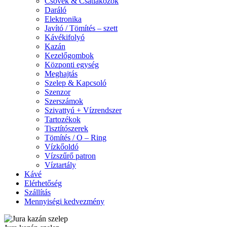
Csövek & Csatlakozók
Daráló
Elektronika
Javító / Tömítés – szett
Kávékifolyó
Kazán
Kezelőgombok
Központi egység
Meghajtás
Szelep & Kapcsoló
Szenzor
Szerszámok
Szivattyú + Vízrendszer
Tartozékok
Tisztítószerek
Tömítés / O – Ring
Vízkőoldó
Vízszűrő patron
Víztartály
Kávé
Elérhetőség
Szállítás
Mennyiségi kedvezmény