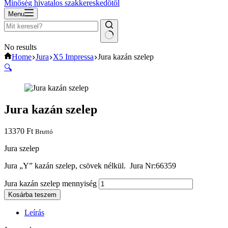
Minőség hivatalos szakkereskedőtől
Menu
No results
Home
Jura
X5 Impressa
Jura kazán szelep
🔍
Jura kazán szelep
13370
Ft
Bruttó
Jura szelep
Jura „Y” kazán szelep, csövek nélkül. Jura Nr:66359
Jura kazán szelep mennyiség
Kosárba teszem
Leírás