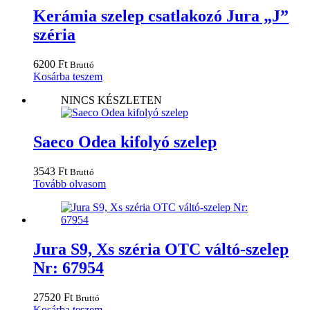
Kerámia szelep csatlakozó Jura „J”
széria
6200
Ft
Bruttó
Kosárba teszem
NINCS KÉSZLETEN
Saeco Odea kifolyó szelep
3543
Ft
Bruttó
Tovább olvasom
Jura S9, Xs széria OTC váltó-szelep
Nr: 67954
27520
Ft
Bruttó
Kosárba teszem