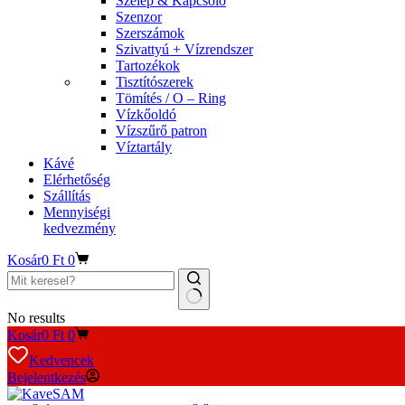
Szelep & Kapcsoló
Szenzor
Szerszámok
Szivattyú + Vízrendszer
Tartozékok
Tisztítószerek
Tömítés / O – Ring
Vízkőoldó
Vízszűrő patron
Víztartály
Kávé
Elérhetőség
Szállítás
Mennyiségi
kedvezmény
Kosár
0
Ft
0
No results
Kosár
0
Ft
0
Kedvencek
Bejelentkezés