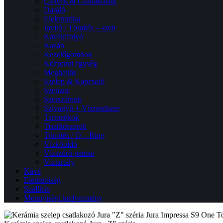
Csövek & Csatlakozók
Daráló
Elektronika
Javító / Tömítés – szett
Kávékifolyó
Kazán
Kezelőgombok
Központi egység
Meghajtás
Szelep & Kapcsoló
Szenzor
Szerszámok
Szivattyú + Vízrendszer
Tartozékok
Tisztítószerek
Tömítés / O – Ring
Vízkőoldó
Vízszűrő patron
Víztartály
Kávé
Elérhetőség
Szállítás
Mennyiségi kedvezmény