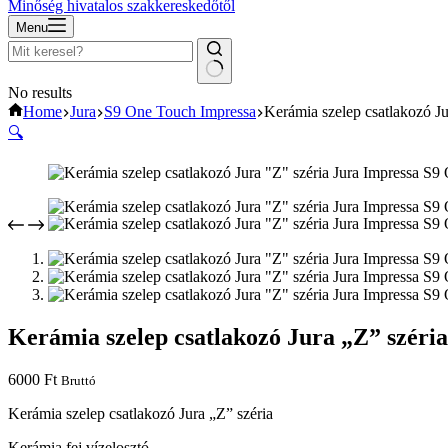
Minőség hivatalos szakkereskedőtől
Menu
No results
Home
Jura
S9 One Touch Impressa
Kerámia szelep csatlakozó Ju
🔍
Kerámia szelep csatlakozó Jura „Z” széria
6000
Ft
Bruttó
Kerámia szelep csatlakozó Jura „Z” széria
Kerámia fej vízelosztó