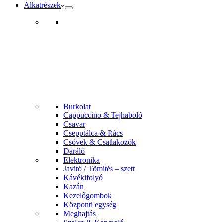
Alkatrészek
Burkolat
Cappuccino & Tejhaboló
Csavar
Csepptálca & Rács
Csövek & Csatlakozók
Daráló
Elektronika
Javító / Tömítés – szett
Kávékifolyó
Kazán
Kezelőgombok
Központi egység
Meghajtás