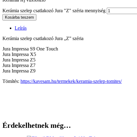
Kerámia szelep csatlakozó Jura "Z" széria mennyiség
Kosárba teszem
Leírás
Kerámia szelep csatlakozó Jura „Z” széria
Jura Impressa S9 One Touch
Jura Impressa X5
Jura Impressa Z5
Jura Impressa Z7
Jura Impressa Z9
Tömítés:
https://kavesam.hu/termekek/keramia-szelep-tomites/
Érdekelhetnek még…