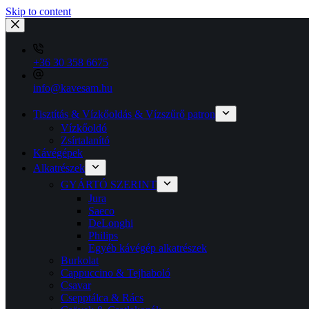
Skip to content
+36 30 358 6675
info@kavesam.hu
Tisztítás & Vízkőoldás & Vízszűrő patron
Vízkőoldó
Zsírtalanító
Kávégépek
Alkatrészek
GYÁRTÓ SZERINT
Jura
Saeco
DeLonghi
Philips
Egyéb kávégép alkatrészek
Burkolat
Cappuccino & Tejhaboló
Csavar
Csepptálca & Rács