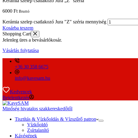
Kerámia szelep csatlakozó Jura „Z” széria
6000
Ft
Bruttó
Kerámia szelep csatlakozó Jura "Z" széria mennyiség
Kosárba teszem
Shopping Cart
Jelenleg üres a bevásárlókosár.
Vásárlás folytatása
+36 30 358 6675
info@kavesam.hu
Kedvencek
Bejelentkezés
Minőség hivatalos szakkereskedőtől
Tisztítás & Vízkőoldás & Vízszűrő patron
Vízkőoldó
Zsírtalanító
Kávégépek