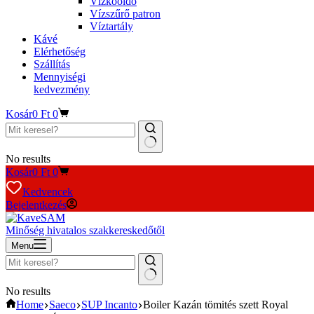
Vízkőoldó
Vízszűrő patron
Víztartály
Kávé
Elérhetőség
Szállítás
Mennyiségi
kedvezmény
Kosár
0
Ft
0
No results
Kosár
0
Ft
0
Kedvencek
Bejelentkezés
Minőség hivatalos szakkereskedőtől
Menu
No results
Home
Saeco
SUP Incanto
Boiler Kazán tömités szett Royal