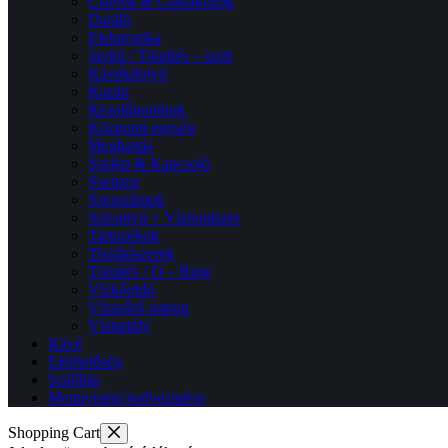
Csövek & Csatlakozók
Daráló
Elektronika
Javító / Tömítés – szett
Kávékifolyó
Kazán
Kezelőgombok
Központi egység
Meghajtás
Szelep & Kapcsoló
Szenzor
Szerszámok
Szivattyú + Vízrendszer
Tartozékok
Tisztítószerek
Tömítés / O – Ring
Vízkőoldó
Vízszűrő patron
Víztartály
Kávé
Elérhetőség
Szállítás
Mennyiségi kedvezmény
Shopping Cart