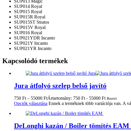
SUP013 Magic
SUP014 Royal
SUP015 Royal
SUP015R Royal
SUP015ST Stratos
SUP015V Royal
SUP016 Royal
SUP021YDR Incanto
SUP021Y Incanto
SUP021YR Incanto
Kapcsolódó termékek
Jura átfolyó szelep belső javító
750
Ft
–
55000
Ft
Ártartomány: 750 Ft - 55000 Ft
Bruttó
Opciók választása
Ennek a terméknek több variációja van. A vá
DeLonghi kazán / Boiler tömítés EAM