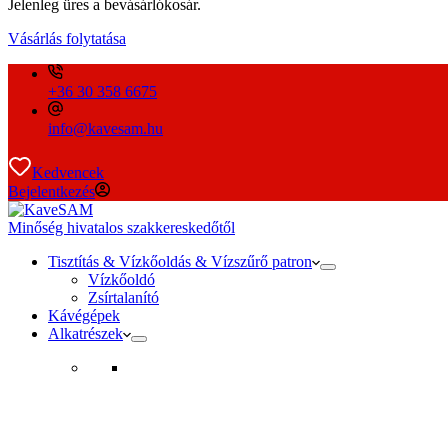
Jelenleg üres a bevásárlókosár.
Vásárlás folytatása
+36 30 358 6675
info@kavesam.hu
Kedvencek
Bejelentkezés
Minőség hivatalos szakkereskedőtől
Tisztítás & Vízkőoldás & Vízszűrő patron
Vízkőoldó
Zsírtalanító
Kávégépek
Alkatrészek