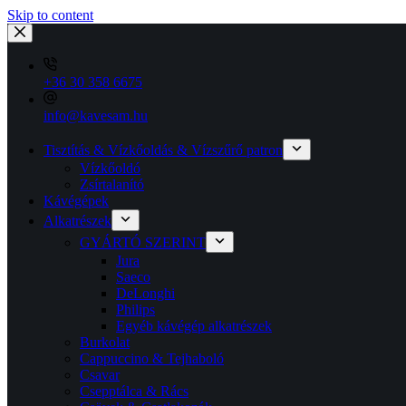
Skip to content
+36 30 358 6675
info@kavesam.hu
Tisztítás & Vízkőoldás & Vízszűrő patron
Vízkőoldó
Zsírtalanító
Kávégépek
Alkatrészek
GYÁRTÓ SZERINT
Jura
Saeco
DeLonghi
Philips
Egyéb kávégép alkatrészek
Burkolat
Cappuccino & Tejhaboló
Csavar
Csepptálca & Rács