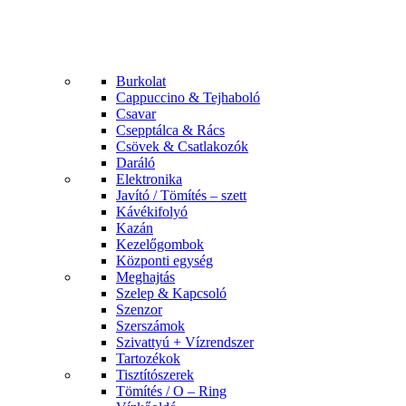
Burkolat
Cappuccino & Tejhaboló
Csavar
Csepptálca & Rács
Csövek & Csatlakozók
Daráló
Elektronika
Javító / Tömítés – szett
Kávékifolyó
Kazán
Kezelőgombok
Központi egység
Meghajtás
Szelep & Kapcsoló
Szenzor
Szerszámok
Szivattyú + Vízrendszer
Tartozékok
Tisztítószerek
Tömítés / O – Ring