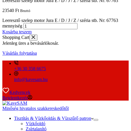
Leeresztő szelep motor Jura E / D / J / Z / széria stb. Nr: 67763
23540
Ft
Bruttó
Leeresztő szelep motor Jura E / D / J / Z / széria stb. Nr: 67763
mennyiség
Kosárba teszem
Shopping Cart
Jelenleg üres a bevásárlókosár.
Vásárlás folytatása
+36 30 358 6675
info@kavesam.hu
Kedvencek
Bejelentkezés
Minőség hivatalos szakkereskedőtől
Tisztítás & Vízkőoldás & Vízszűrő patron
Vízkőoldó
Zsírtalanító