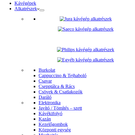
Kávégépek
Alkatrészek
Burkolat
Cappuccino & Tejhaboló
Csavar
Csepptálca & Rács
Csövek & Csatlakozók
Daráló
Elektronika
Javító / Tömítés – szett
Kávékifolyó
Kazán
Kezelőgombok
Központi egység