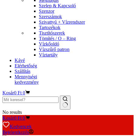
Meghajtás
Szelep & Kapcsoló
Szenzor
Szerszámok
Szivattyú + Vízrendszer
Tartozékok
Tisztítószerek
Tömítés / O – Ring
Vízkőoldó
Vízszűrő patron
Víztartály
Kávé
Elérhetőség
Szállítás
Mennyiségi
kedvezmény
Kosár
0
Ft
0
No results
Kosár
0
Ft
0
Kedvencek
Bejelentkezés