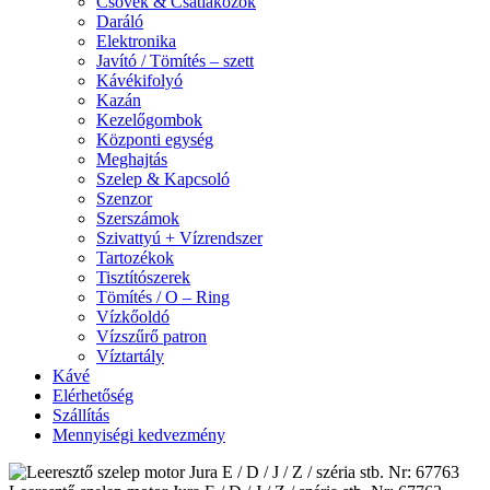
Csövek & Csatlakozók
Daráló
Elektronika
Javító / Tömítés – szett
Kávékifolyó
Kazán
Kezelőgombok
Központi egység
Meghajtás
Szelep & Kapcsoló
Szenzor
Szerszámok
Szivattyú + Vízrendszer
Tartozékok
Tisztítószerek
Tömítés / O – Ring
Vízkőoldó
Vízszűrő patron
Víztartály
Kávé
Elérhetőség
Szállítás
Mennyiségi kedvezmény