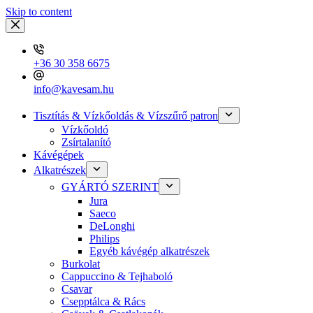
Skip to content
+36 30 358 6675
info@kavesam.hu
Tisztítás & Vízkőoldás & Vízszűrő patron
Vízkőoldó
Zsírtalanító
Kávégépek
Alkatrészek
GYÁRTÓ SZERINT
Jura
Saeco
DeLonghi
Philips
Egyéb kávégép alkatrészek
Burkolat
Cappuccino & Tejhaboló
Csavar
Csepptálca & Rács