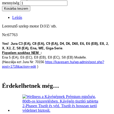
mennyiség
Kosárba teszem
Leírás
Leeresztő szelep motor D/J/Z/ stb.
Nr:67763
Yes! Jura C3 (EA), C8 (EA), C9 (EA), D4, D6, D60, E6, E6 (EB), E8, J,
X, XJ, Z, S8 (EA), Ena, WE, Giga-Serie
.
Figyelem ezekhez NEM
:
Ena 5 (EA), E6 (EC), E8 (EB), E8 (EC), S8 (EB) Modelle.
(Haszálja ezt Jura Nr: 70156
https://kavesam.hu/wp-admin/post.php?
post=1718&action=edit
)
Érdekelhetnek még…