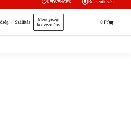
Bejelentkezés
KEDVENCEK
Mennyiségi
tőség
Szállítás
0
Ft
Kosár
kedvezmény