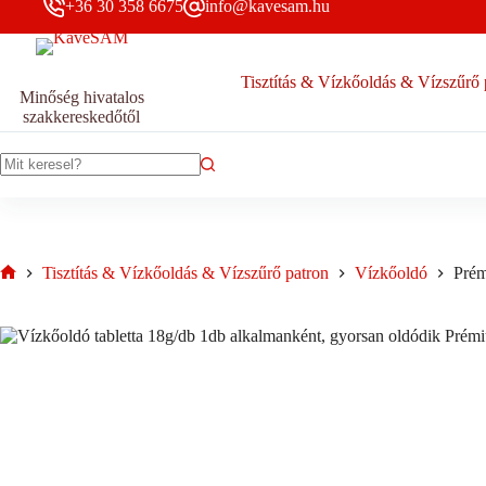
mennyiség
+36 30 358 6675
info@kavesam.hu
Tisztítás & Vízkőoldás & Vízszűrő 
Minőség hivatalos
szakkereskedőtől
No
results
Tisztítás & Vízkőoldás & Vízszűrő patron
Vízkőoldó
Prém
Home