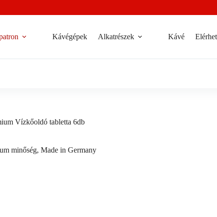
patron
Kávégépek
Alkatrészek
Kávé
Elérhe
ium Vízkőoldó tabletta 6db