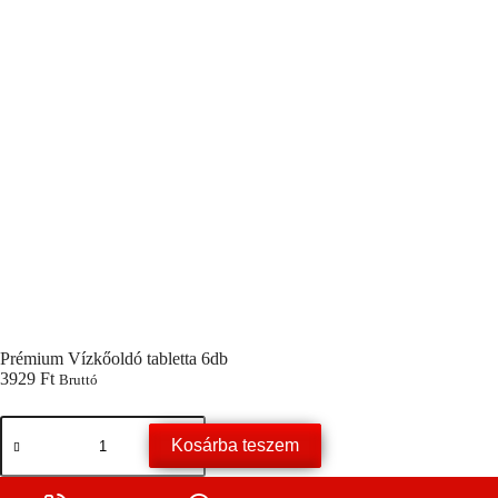
Prémium Vízkőoldó tabletta 6db
3929
Ft
Bruttó
Prémium
Vízkőoldó
Kosárba teszem
tabletta
6db