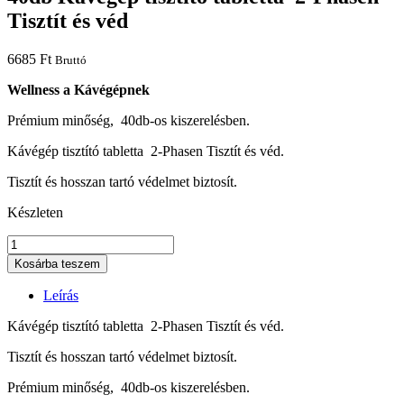
Tisztít és véd
6685
Ft
Bruttó
Wellness a Kávégépnek
Prémium minőség, 40db-os kiszerelésben.
Kávégép tisztító tabletta 2-Phasen Tisztít és véd.
Tisztít és hosszan tartó védelmet biztosít.
Készleten
40db
Kávégép
Kosárba teszem
tisztító
tabletta
Leírás
2-
Phasen
Kávégép tisztító tabletta 2-Phasen Tisztít és véd.
Tisztít
és
Tisztít és hosszan tartó védelmet biztosít.
véd
Prémium minőség, 40db-os kiszerelésben.
mennyiség