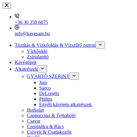
Skip
to
content
+36 30 358 6675
info@kavesam.hu
Tisztítás & Vízkőoldás & Vízszűrő patron
Vízkőoldó
Zsírtalanító
Kávégépek
Alkatrészek
GYÁRTÓ SZERINT
Jura
Saeco
DeLonghi
Philips
Egyéb kávégép alkatrészek
Burkolat
Cappuccino & Tejhaboló
Csavar
Csepptálca & Rács
Csövek & Csatlakozók