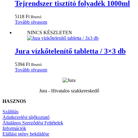
Tejrendszer tisztító folyadék 1000ml
5118
Ft
Bruttó
Tovább olvasom
NINCS KÉSZLETEN
Jura vízkőtelenítő tabletta / 3×3 db
5394
Ft
Bruttó
Tovább olvasom
Jura - Hivatalos szakkereskedő
HASZNOS
Szállítás
Adatkezelési tájékoztató
Általános Szerződési Feltételek
Információk
Elállási igény beküldése