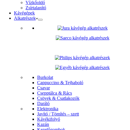
Vízkőoldó
Zsírtalanító
Kávégépek
Alkatrészek
Burkolat
Cappuccino & Tejhaboló
Csavar
Csepptálca & Rács
Csövek & Csatlakozók
Daráló
Elektronika
Javító / Tömítés – szett
Kávékifolyó
Kazán
Kezelőgombok