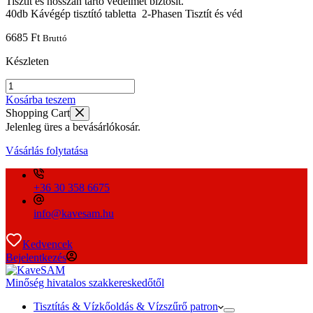
40db Kávégép tisztító tabletta 2-Phasen Tisztít és véd
6685
Ft
Bruttó
Készleten
40db
Kávégép
Kosárba teszem
tisztító
Shopping Cart
tabletta
Jelenleg üres a bevásárlókosár.
2-
Phasen
Vásárlás folytatása
Tisztít
és
véd
+36 30 358 6675
mennyiség
info@kavesam.hu
Kedvencek
Bejelentkezés
Minőség hivatalos szakkereskedőtől
Tisztítás & Vízkőoldás & Vízszűrő patron