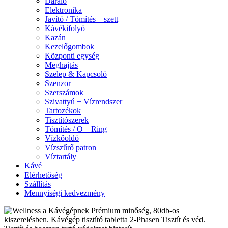
Daráló
Elektronika
Javító / Tömítés – szett
Kávékifolyó
Kazán
Kezelőgombok
Központi egység
Meghajtás
Szelep & Kapcsoló
Szenzor
Szerszámok
Szivattyú + Vízrendszer
Tartozékok
Tisztítószerek
Tömítés / O – Ring
Vízkőoldó
Vízszűrő patron
Víztartály
Kávé
Elérhetőség
Szállítás
Mennyiségi kedvezmény