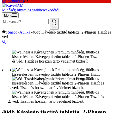
Bejelentkezés
Minőség hivatalos szakkereskedőtől
Menu
No
Home
Saeco
Aulika
40db Kávégép tisztító tabletta 2-Phasen Tisztít és
results
véd
🔍
40db Kávégép tisztító tabletta 2-Phasen