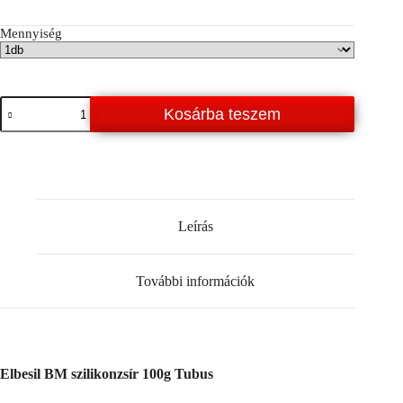
Mennyiség
Elbesil
Kosárba teszem
BM
szilikonzsír
100g
Tubus
Prémium
minőség
mennyiség
Leírás
További információk
Elbesil BM szilikonzsír 100g Tubus