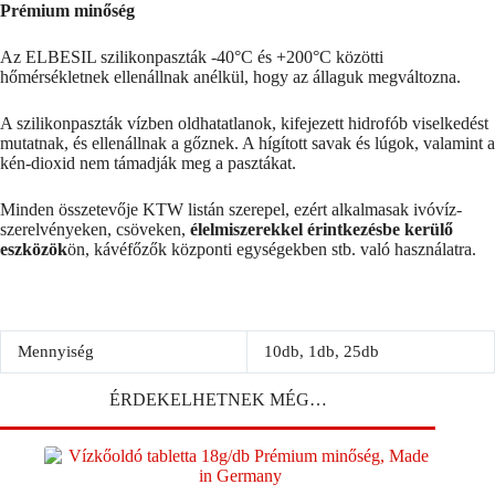
Prémium minőség
Az ELBESIL szilikonpaszták -40°C és +200°C közötti
hőmérsékletnek ellenállnak anélkül, hogy az állaguk megváltozna.
A szilikonpaszták vízben oldhatatlanok, kifejezett hidrofób viselkedést
mutatnak, és ellenállnak a gőznek. A hígított savak és lúgok, valamint a
kén-dioxid nem támadják meg a pasztákat.
Minden összetevője KTW listán szerepel, ezért alkalmasak ivóvíz-
szerelvényeken, csöveken,
élelmiszerekkel érintkezésbe kerülő
eszközök
ön, kávéfőzők központi egységekben stb. való használatra.
Mennyiség
10db, 1db, 25db
ÉRDEKELHETNEK MÉG…