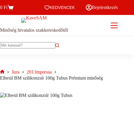
Skip
termékn
0
Ft
Bejelentkezés
to
KEDVENCEK
több
Kosár
content
variációj
van.
A
változat
Minőség hivatalos szakkereskedőtől
a
termékol
választh
No
ki
results
Jura
201 Impressa
Home
Elbesil BM szilikonzsír 100g Tubus Prémium minőség