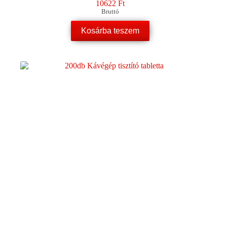
10622
Ft
Bruttó
Kosárba teszem