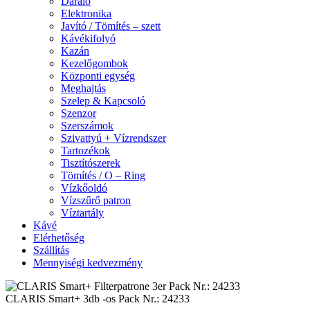
Daráló
Elektronika
Javító / Tömítés – szett
Kávékifolyó
Kazán
Kezelőgombok
Központi egység
Meghajtás
Szelep & Kapcsoló
Szenzor
Szerszámok
Szivattyú + Vízrendszer
Tartozékok
Tisztítószerek
Tömítés / O – Ring
Vízkőoldó
Vízszűrő patron
Víztartály
Kávé
Elérhetőség
Szállítás
Mennyiségi kedvezmény
CLARIS Smart+ 3db -os Pack Nr.: 24233