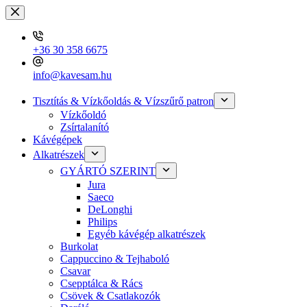
Skip
to
content
+36 30 358 6675
info@kavesam.hu
Tisztítás & Vízkőoldás & Vízszűrő patron
Vízkőoldó
Zsírtalanító
Kávégépek
Alkatrészek
GYÁRTÓ SZERINT
Jura
Saeco
DeLonghi
Philips
Egyéb kávégép alkatrészek
Burkolat
Cappuccino & Tejhaboló
Csavar
Csepptálca & Rács
Csövek & Csatlakozók