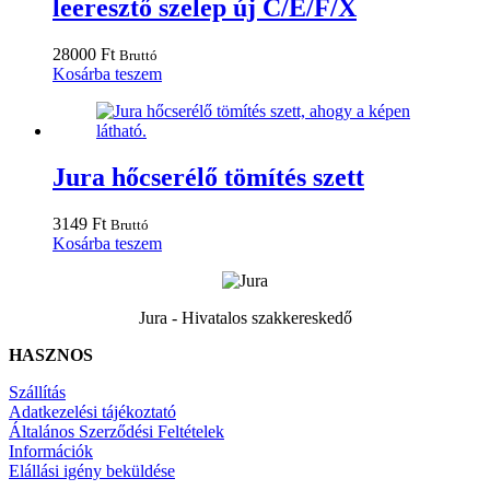
leeresztő szelep új C/E/F/X
28000
Ft
Bruttó
Kosárba teszem
Jura hőcserélő tömítés szett
3149
Ft
Bruttó
Kosárba teszem
Jura - Hivatalos szakkereskedő
HASZNOS
Szállítás
Adatkezelési tájékoztató
Általános Szerződési Feltételek
Információk
Elállási igény beküldése