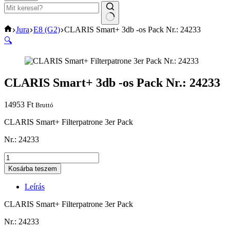
No
Home
Jura
E8 (G2)
CLARIS Smart+ 3db -os Pack Nr.: 24233
results
🔍
CLARIS Smart+ 3db -os Pack Nr.: 24233
14953
Ft
Bruttó
CLARIS Smart+ Filterpatrone 3er Pack
Nr.: 24233
CLARIS
Smart+
Kosárba teszem
3db
-
Leírás
os
Pack
CLARIS Smart+ Filterpatrone 3er Pack
Nr.:
24233
Nr.: 24233