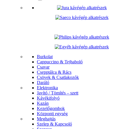
Burkolat
Cappuccino & Tejhaboló
Csavar
Csepptálca & Rács
Csövek & Csatlakozók
Daráló
Elektronika
Javító / Tömítés – szett
Kávékifolyó
Kazán
Kezelőgombok
Központi egység
Meghajtás
Szelep & Kapcsoló