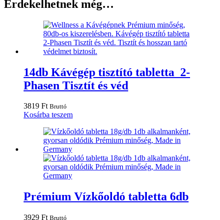
Érdekelhetnek még…
14db Kávégép tisztító tabletta 2-
Phasen Tisztít és véd
3819
Ft
Bruttó
Kosárba teszem
Prémium Vízkőoldó tabletta 6db
3929
Ft
Bruttó