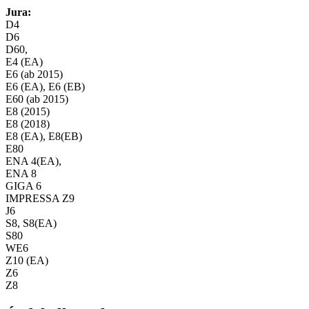
mennyiség
Jura:
D4
D6
D60,
E4 (EA)
E6 (ab 2015)
E6 (EA), E6 (EB)
E60 (ab 2015)
E8 (2015)
E8 (2018)
E8 (EA), E8(EB)
E80
ENA 4(EA),
ENA 8
GIGA 6
IMPRESSA Z9
J6
S8, S8(EA)
S80
WE6
Z10 (EA)
Z6
Z8