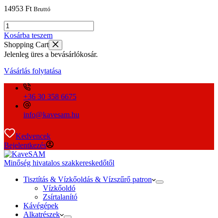
14953
Ft
Bruttó
CLARIS
Smart+
Kosárba teszem
3db
Shopping Cart
-
Jelenleg üres a bevásárlókosár.
os
Pack
Vásárlás folytatása
Nr.:
24233
mennyiség
+36 30 358 6675
info@kavesam.hu
Kedvencek
Bejelentkezés
Minőség hivatalos szakkereskedőtől
Tisztítás & Vízkőoldás & Vízszűrő patron
Vízkőoldó
Zsírtalanító
Kávégépek
Alkatrészek