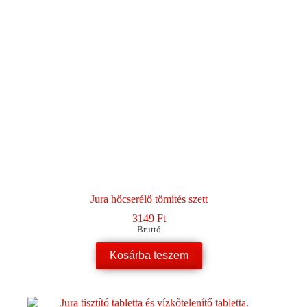
választhatók
ki
Jura hőcserélő tömítés szett
3149
Ft
Bruttó
Kosárba teszem