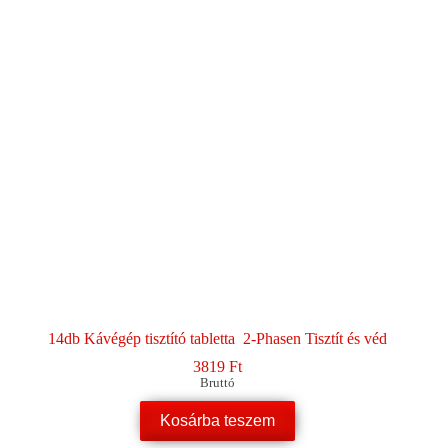
változatok
a
termékoldalon
választhatók
ki
14db Kávégép tisztító tabletta 2-Phasen Tisztít és véd
3819
Ft
Bruttó
Kosárba teszem