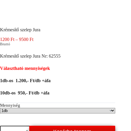
Krémesítő szelep Jura
Ártartomány:
1200
Ft
–
9500
Ft
1200 Ft
Bruttó
-
9500 Ft
Krémesítő szelep Jura Nr: 62555
Választható mennyiségek
1db-os 1.200,- Ft/db +áfa
10db-os 950,- Ft/db +áfa
Mennyiség
Krémesítő