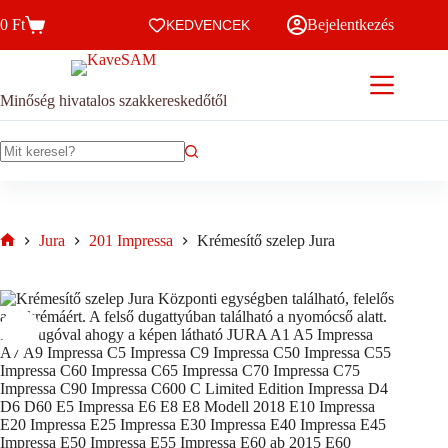
1200 Ft
Skip
terméknek
-
0
Ft
Bejelentkezés
to
KEDVENCEK
több
Kosár
9500 Ft
content
variációja
van.
A
változatok
Minőség hivatalos szakkereskedőtől
a
termékoldalon
választhatók
No
ki
results
Jura
201 Impressa
Krémesítő szelep Jura
Home