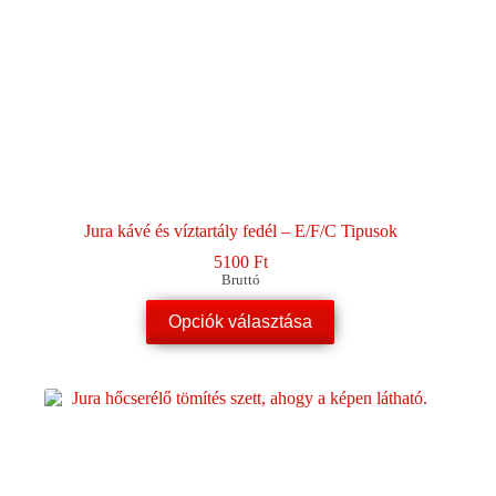
Jura kávé és víztartály fedél – E/F/C Tipusok
5100
Ft
Bruttó
Ennek
Opciók választása
a
terméknek
több
variációja
van.
A
változatok
a
termékoldalon