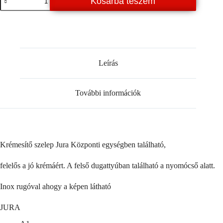
Kosárba teszem
szelep
Jura
mennyiség
Leírás
További információk
Krémesítő szelep Jura Központi egységben található,
felelős a jó krémáért. A felső dugattyúban található a nyomócső alatt.
Inox rugóval ahogy a képen látható
JURA