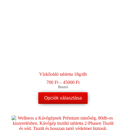
Vízkőoldó tabletta 18g/db
Ártartomány:
700
Ft
–
45000
Ft
700 Ft
Bruttó
-
Ennek
45000 Ft
Opciók választása
a
terméknek
több
variációja
van.
A