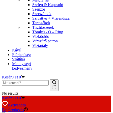
Meghajtás
Szelep & Kapcsoló
Szenzor
Szerszámok
Szivattyú + Vízrendszer
Tartozékok
Tisztítószerek
Tömítés / O – Ring
Vízkőoldó
Vízszűrő patron
Víztartály
Kávé
Elérhetőség
Szállítás
Mennyiségi
kedvezmény
Kosár
0
Ft
0
No results
Kosár
0
Ft
0
Kedvencek
Bejelentkezés