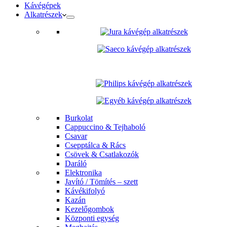
Kávégépek
Alkatrészek
Burkolat
Cappuccino & Tejhaboló
Csavar
Csepptálca & Rács
Csövek & Csatlakozók
Daráló
Elektronika
Javító / Tömítés – szett
Kávékifolyó
Kazán
Kezelőgombok
Központi egység