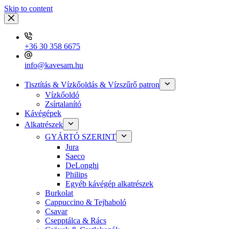
Skip to content
+36 30 358 6675
info@kavesam.hu
Tisztítás & Vízkőoldás & Vízszűrő patron
Vízkőoldó
Zsírtalanító
Kávégépek
Alkatrészek
GYÁRTÓ SZERINT
Jura
Saeco
DeLonghi
Philips
Egyéb kávégép alkatrészek
Burkolat
Cappuccino & Tejhaboló
Csavar
Csepptálca & Rács