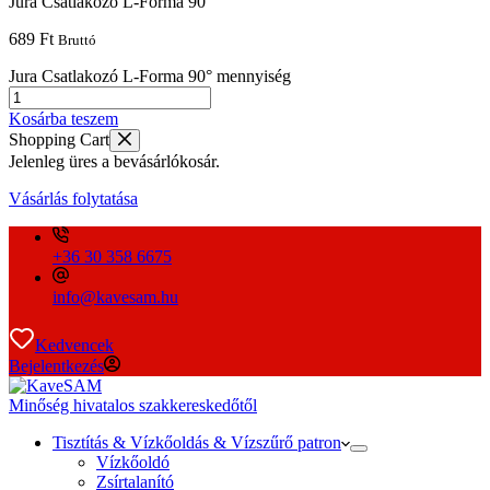
Jura Csatlakozó L-Forma 90°
689
Ft
Bruttó
Jura Csatlakozó L-Forma 90° mennyiség
Kosárba teszem
Shopping Cart
Jelenleg üres a bevásárlókosár.
Vásárlás folytatása
+36 30 358 6675
info@kavesam.hu
Kedvencek
Bejelentkezés
Minőség hivatalos szakkereskedőtől
Tisztítás & Vízkőoldás & Vízszűrő patron
Vízkőoldó
Zsírtalanító