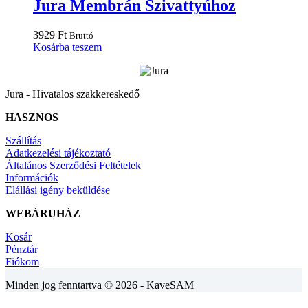
Jura Membrán Szivattyúhoz
3929
Ft
Bruttó
Kosárba teszem
Jura - Hivatalos szakkereskedő
HASZNOS
Szállítás
Adatkezelési tájékoztató
Általános Szerződési Feltételek
Információk
Elállási igény beküldése
WEBÁRUHÁZ
Kosár
Pénztár
Fiókom
Minden jog fenntartva © 2026 - KaveSAM