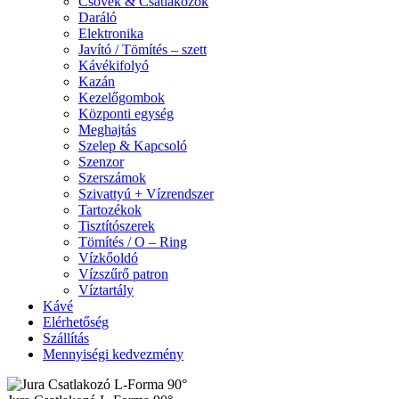
Csövek & Csatlakozók
Daráló
Elektronika
Javító / Tömítés – szett
Kávékifolyó
Kazán
Kezelőgombok
Központi egység
Meghajtás
Szelep & Kapcsoló
Szenzor
Szerszámok
Szivattyú + Vízrendszer
Tartozékok
Tisztítószerek
Tömítés / O – Ring
Vízkőoldó
Vízszűrő patron
Víztartály
Kávé
Elérhetőség
Szállítás
Mennyiségi kedvezmény