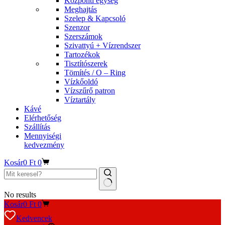
Központi egység
Meghajtás
Szelep & Kapcsoló
Szenzor
Szerszámok
Szivattyú + Vízrendszer
Tartozékok
Tisztítószerek
Tömítés / O – Ring
Vízkőoldó
Vízszűrő patron
Víztartály
Kávé
Elérhetőség
Szállítás
Mennyiségi
kedvezmény
Kosár
0
Ft
0
No results
Kosár
0
Ft
0
Kedvencek