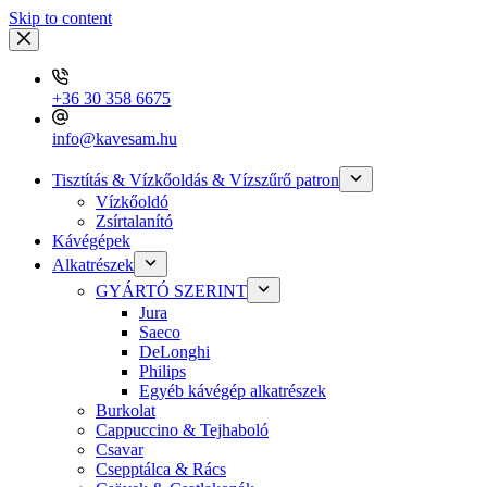
Skip to content
+36 30 358 6675
info@kavesam.hu
Tisztítás & Vízkőoldás & Vízszűrő patron
Vízkőoldó
Zsírtalanító
Kávégépek
Alkatrészek
GYÁRTÓ SZERINT
Jura
Saeco
DeLonghi
Philips
Egyéb kávégép alkatrészek
Burkolat
Cappuccino & Tejhaboló
Csavar
Csepptálca & Rács