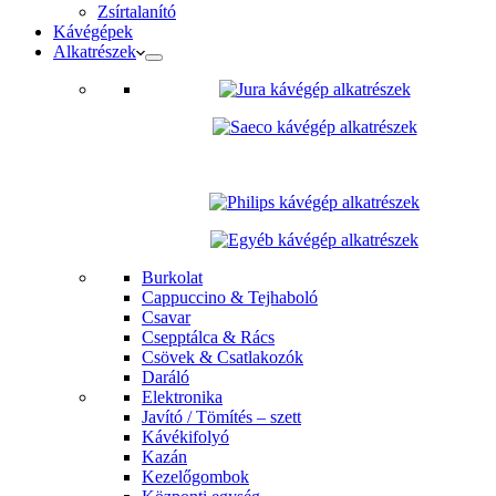
Zsírtalanító
Kávégépek
Alkatrészek
Burkolat
Cappuccino & Tejhaboló
Csavar
Csepptálca & Rács
Csövek & Csatlakozók
Daráló
Elektronika
Javító / Tömítés – szett
Kávékifolyó
Kazán
Kezelőgombok