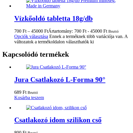
Vízkőoldó tabletta 18g/db
700
Ft
–
45000
Ft
Ártartomány: 700 Ft - 45000 Ft
Bruttó
Opciók választása
Ennek a terméknek több variációja van. A
változatok a termékoldalon választhatók ki
Kapcsolódó termékek
Jura Csatlakozó L-Forma 90°
689
Ft
Bruttó
Kosárba teszem
Csatlakozó idom szilikon cső
800
Ft
Bruttó