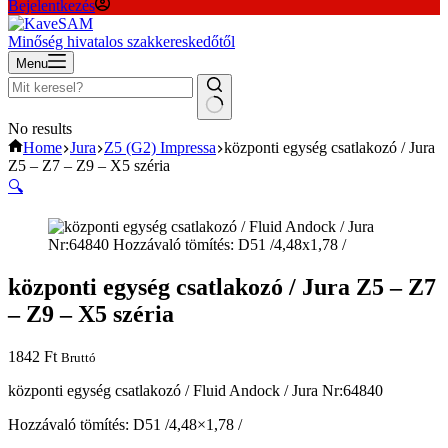
Bejelentkezés
Minőség hivatalos szakkereskedőtől
Menu
No results
Home
Jura
Z5 (G2) Impressa
központi egység csatlakozó / Jura
Z5 – Z7 – Z9 – X5 széria
🔍
központi egység csatlakozó / Jura Z5 – Z7
– Z9 – X5 széria
1842
Ft
Bruttó
központi egység csatlakozó / Fluid Andock / Jura Nr:64840
Hozzávaló tömítés: D51 /4,48×1,78 /