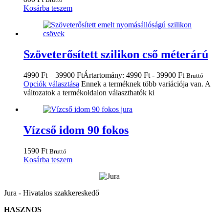
Kosárba teszem
Szöveterősített szilikon cső méterárú
4990
Ft
–
39900
Ft
Ártartomány: 4990 Ft - 39900 Ft
Bruttó
Opciók választása
Ennek a terméknek több variációja van. A
változatok a termékoldalon választhatók ki
Vízcső idom 90 fokos
1590
Ft
Bruttó
Kosárba teszem
Jura - Hivatalos szakkereskedő
HASZNOS