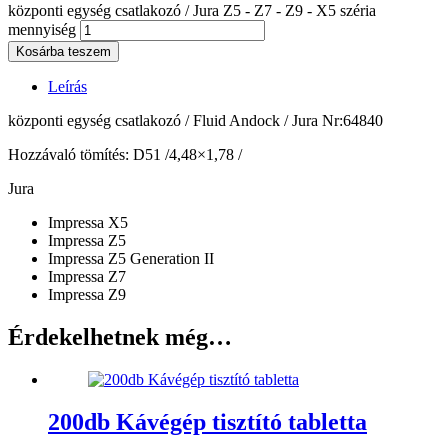
központi egység csatlakozó / Jura Z5 - Z7 - Z9 - X5 széria
mennyiség
Kosárba teszem
Leírás
központi egység csatlakozó / Fluid Andock / Jura Nr:64840
Hozzávaló tömítés: D51 /4,48×1,78 /
Jura
Impressa X5
Impressa Z5
Impressa Z5 Generation II
Impressa Z7
Impressa Z9
Érdekelhetnek még…
200db Kávégép tisztító tabletta