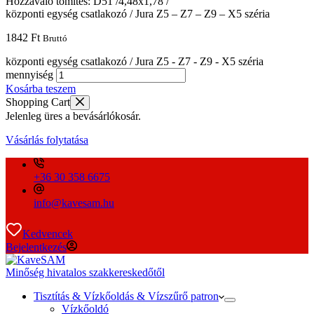
központi egység csatlakozó / Jura Z5 – Z7 – Z9 – X5 széria
1842
Ft
Bruttó
központi egység csatlakozó / Jura Z5 - Z7 - Z9 - X5 széria
mennyiség
Kosárba teszem
Shopping Cart
Jelenleg üres a bevásárlókosár.
Vásárlás folytatása
+36 30 358 6675
info@kavesam.hu
Kedvencek
Bejelentkezés
Minőség hivatalos szakkereskedőtől
Tisztítás & Vízkőoldás & Vízszűrő patron
Vízkőoldó