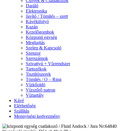
Csövek & Csatlakozók
Daráló
Elektronika
Javító / Tömítés – szett
Kávékifolyó
Kazán
Kezelőgombok
Központi egység
Meghajtás
Szelep & Kapcsoló
Szenzor
Szerszámok
Szivattyú + Vízrendszer
Tartozékok
Tisztítószerek
Tömítés / O – Ring
Vízkőoldó
Vízszűrő patron
Víztartály
Kávé
Elérhetőség
Szállítás
Mennyiségi kedvezmény