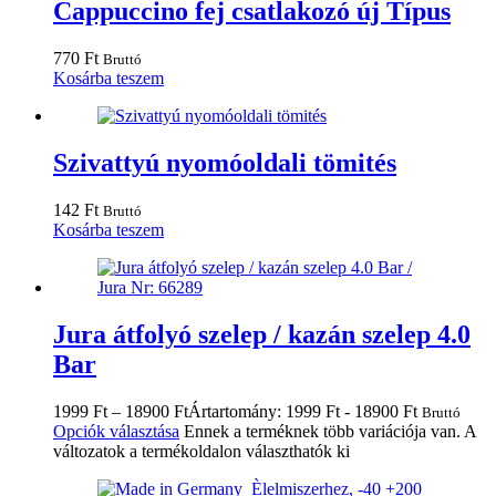
Cappuccino fej csatlakozó új Típus
770
Ft
Bruttó
Kosárba teszem
Szivattyú nyomóoldali tömités
142
Ft
Bruttó
Kosárba teszem
Jura átfolyó szelep / kazán szelep 4.0
Bar
1999
Ft
–
18900
Ft
Ártartomány: 1999 Ft - 18900 Ft
Bruttó
Opciók választása
Ennek a terméknek több variációja van. A
változatok a termékoldalon választhatók ki