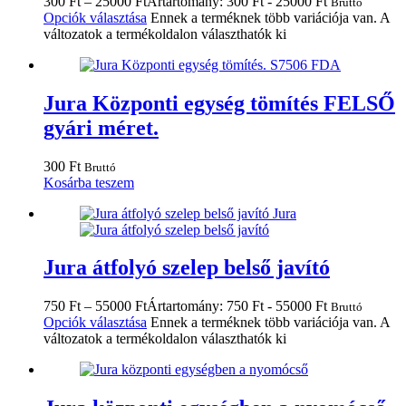
300
Ft
–
25000
Ft
Ártartomány: 300 Ft - 25000 Ft
Bruttó
Opciók választása
Ennek a terméknek több variációja van. A
változatok a termékoldalon választhatók ki
Jura Központi egység tömítés FELSŐ
gyári méret.
300
Ft
Bruttó
Kosárba teszem
Jura átfolyó szelep belső javító
750
Ft
–
55000
Ft
Ártartomány: 750 Ft - 55000 Ft
Bruttó
Opciók választása
Ennek a terméknek több variációja van. A
változatok a termékoldalon választhatók ki