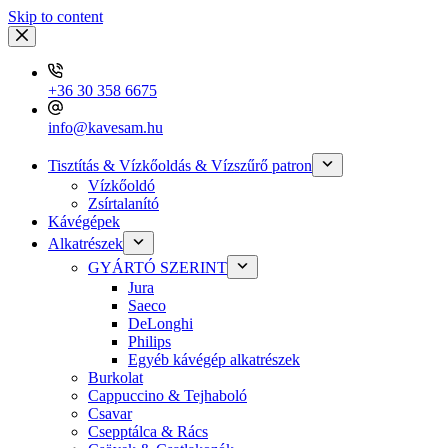
Skip to content
+36 30 358 6675
info@kavesam.hu
Tisztítás & Vízkőoldás & Vízszűrő patron
Vízkőoldó
Zsírtalanító
Kávégépek
Alkatrészek
GYÁRTÓ SZERINT
Jura
Saeco
DeLonghi
Philips
Egyéb kávégép alkatrészek
Burkolat
Cappuccino & Tejhaboló
Csavar
Csepptálca & Rács