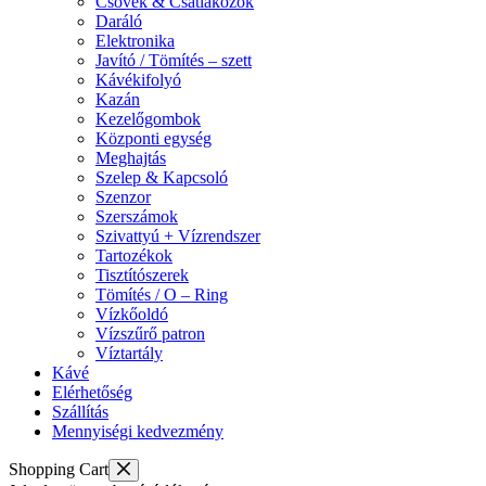
Csövek & Csatlakozók
Daráló
Elektronika
Javító / Tömítés – szett
Kávékifolyó
Kazán
Kezelőgombok
Központi egység
Meghajtás
Szelep & Kapcsoló
Szenzor
Szerszámok
Szivattyú + Vízrendszer
Tartozékok
Tisztítószerek
Tömítés / O – Ring
Vízkőoldó
Vízszűrő patron
Víztartály
Kávé
Elérhetőség
Szállítás
Mennyiségi kedvezmény
Shopping Cart