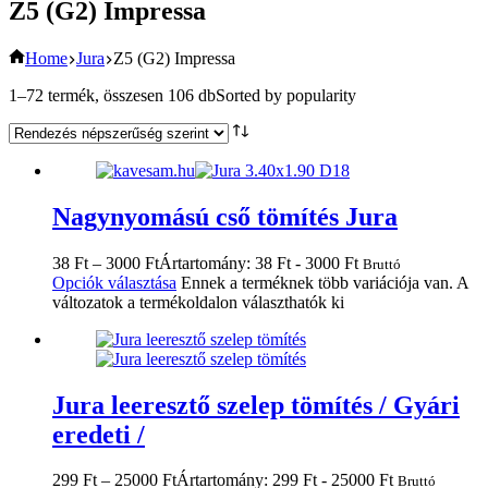
Z5 (G2) Impressa
Home
Jura
Z5 (G2) Impressa
1–72 termék, összesen 106 db
Sorted by popularity
Nagynyomású cső tömítés Jura
38
Ft
–
3000
Ft
Ártartomány: 38 Ft - 3000 Ft
Bruttó
Opciók választása
Ennek a terméknek több variációja van. A
változatok a termékoldalon választhatók ki
Jura leeresztő szelep tömítés / Gyári
eredeti /
299
Ft
–
25000
Ft
Ártartomány: 299 Ft - 25000 Ft
Bruttó