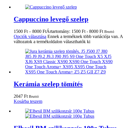
Cappuccino levegő szelep
1500
Ft
–
8000
Ft
Ártartomány: 1500 Ft - 8000 Ft
Bruttó
Opciók választása
Ennek a terméknek több variációja van. A
változatok a termékoldalon választhatók ki
Kerámia szelep tömítés
2047
Ft
Bruttó
Kosárba teszem