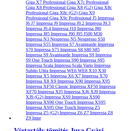
Víztartály tömítés Jura Gyári –