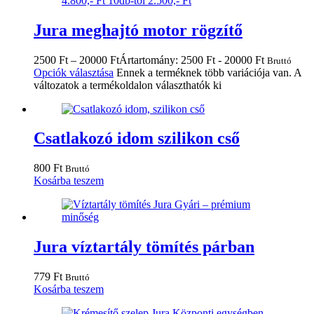
Jura meghajtó motor rögzítő
2500
Ft
–
20000
Ft
Ártartomány: 2500 Ft - 20000 Ft
Bruttó
Opciók választása
Ennek a terméknek több variációja van. A
változatok a termékoldalon választhatók ki
Csatlakozó idom szilikon cső
800
Ft
Bruttó
Kosárba teszem
Jura víztartály tömítés párban
779
Ft
Bruttó
Kosárba teszem