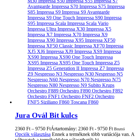
Jura Ovál Bit kulcs
2360
Ft
–
9750
Ft
Ártartomány: 2360 Ft - 9750 Ft
Bruttó
Opciók választása
Ennek a terméknek több variációja van. A
változatok a termékoldalon választhatók ki