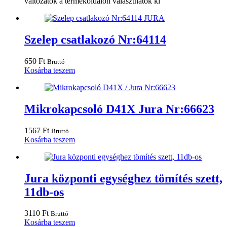
változatok a termékoldalon választhatók ki
Szelep csatlakozó Nr:64114
650
Ft
Bruttó
Kosárba teszem
Mikrokapcsoló D41X Jura Nr:66623
1567
Ft
Bruttó
Kosárba teszem
Jura központi egységhez tömítés szett,
11db-os
3110
Ft
Bruttó
Kosárba teszem