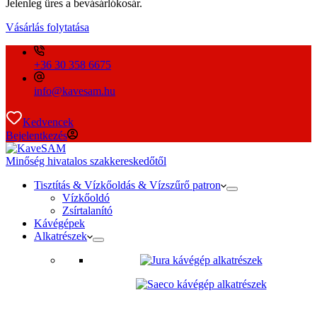
Jelenleg üres a bevásárlókosár.
Vásárlás folytatása
+36 30 358 6675
info@kavesam.hu
Kedvencek
Bejelentkezés
Minőség hivatalos szakkereskedőtől
Tisztítás & Vízkőoldás & Vízszűrő patron
Vízkőoldó
Zsírtalanító
Kávégépek
Alkatrészek