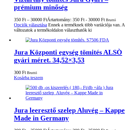
prémium minőség
350
Ft
–
30000
Ft
Ártartomány: 350 Ft - 30000 Ft
Bruttó
Opciók választása
Ennek a terméknek több variációja van. A
változatok a termékoldalon választhatók ki
Jura Központi egység tömités ALSÒ
gyári méret. 34,52×3,53
300
Ft
Bruttó
Kosárba teszem
Jura leeresztő szelep Aluvég – Kappe
Made in Germany