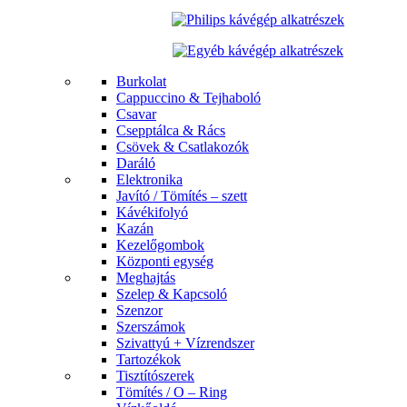
Burkolat
Cappuccino & Tejhaboló
Csavar
Csepptálca & Rács
Csövek & Csatlakozók
Daráló
Elektronika
Javító / Tömítés – szett
Kávékifolyó
Kazán
Kezelőgombok
Központi egység
Meghajtás
Szelep & Kapcsoló
Szenzor
Szerszámok
Szivattyú + Vízrendszer
Tartozékok
Tisztítószerek
Tömítés / O – Ring