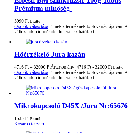
Elbesil BM szilikonzsír 100g Tubus
Prémium minőség
3990
Ft
Bruttó
Opciók választása
Ennek a terméknek több variációja van. A
változatok a termékoldalon választhatók ki
Hőérzékelő Jura kazán
4716
Ft
–
32000
Ft
Ártartomány: 4716 Ft - 32000 Ft
Bruttó
Opciók választása
Ennek a terméknek több variációja van. A
változatok a termékoldalon választhatók ki
Mikrokapcsoló D45X /Jura Nr:65676
1535
Ft
Bruttó
Kosárba teszem