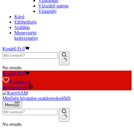
Vízkőoldó
Vízszűrő patron
Víztartály
Kávé
Elérhetőség
Szállítás
Mennyiségi
kedvezmény
Kosár
0
Ft
0
No results
Kosár
0
Ft
0
Kedvencek
Bejelentkezés
Minőség hivatalos szakkereskedőtől
Menu
No results