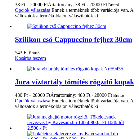
38
Ft
–
20000
Ft
Ártartomány: 38 Ft - 20000 Ft
Bruttó
Opciók választása
Ennek a terméknek több variációja van. A
változatok a termékoldalon választhatók ki
Szilikon cső Cappuccino fejhez 30cm
543
Ft
Bruttó
Kosárba teszem
Jura víztartály tömítés rögzítő kupak
480
Ft
–
28000
Ft
Ártartomány: 480 Ft - 28000 Ft
Bruttó
Opciók választása
Ennek a terméknek több variációja van. A
változatok a termékoldalon választhatók ki