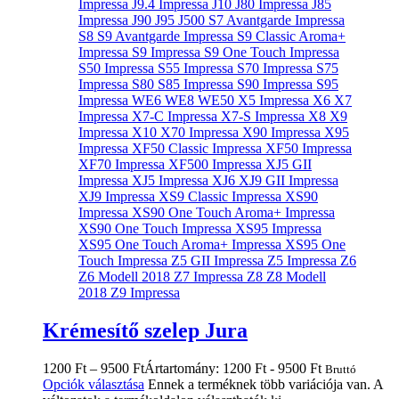
Krémesítő szelep Jura
1200
Ft
–
9500
Ft
Ártartomány: 1200 Ft - 9500 Ft
Bruttó
Opciók választása
Ennek a terméknek több variációja van. A