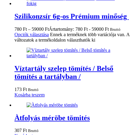
Szilikonzsír 6g-os Prémium minőség
780
Ft
–
59000
Ft
Ártartomány: 780 Ft - 59000 Ft
Bruttó
Opciók választása
Ennek a terméknek több variációja van. A
változatok a termékoldalon választhatók ki
Víztartály szelep tömítés / Belső
tömítés a tartályban /
173
Ft
Bruttó
Kosárba teszem
Àtfolyás méröbe tömités
307
Ft
Bruttó