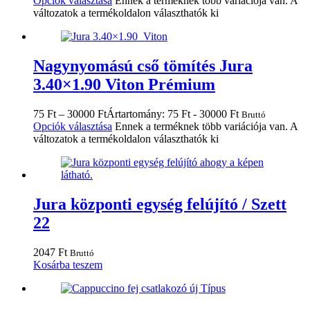
Opciók választása
Ennek a terméknek több variációja van. A
változatok a termékoldalon választhatók ki
Nagynyomású cső tömítés Jura
3.40×1.90 Viton Prémium
75
Ft
–
30000
Ft
Ártartomány: 75 Ft - 30000 Ft
Bruttó
Opciók választása
Ennek a terméknek több variációja van. A
változatok a termékoldalon választhatók ki
Jura központi egység felújító / Szett
22
2047
Ft
Bruttó
Kosárba teszem