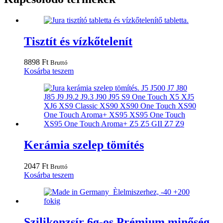
Tisztít és vízkőtelenít
8898
Ft
Bruttó
Kosárba teszem
Kerámia szelep tömítés
2047
Ft
Bruttó
Kosárba teszem
Szilikonzsír 6g-os Prémium minőség