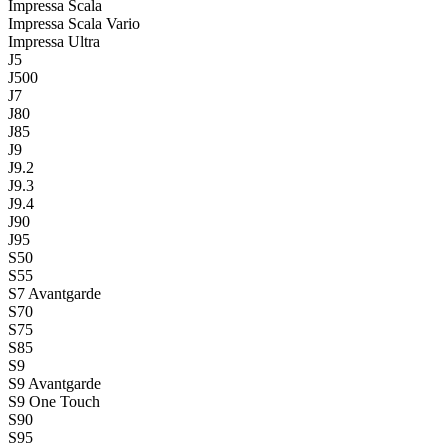
Impressa Scala
Impressa Scala Vario
Impressa Ultra
J5
J500
J7
J80
J85
J9
J9.2
J9.3
J9.4
J90
J95
S50
S55
S7 Avantgarde
S70
S75
S85
S9
S9 Avantgarde
S9 One Touch
S90
S95