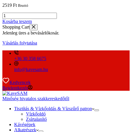
2519
Ft
Bruttó
Jura
meghajtó
Kosárba teszem
motor
Shopping Cart
fogaskerék
Jelenleg üres a bevásárlókosár.
mennyiség
Vásárlás folytatása
+36 30 358 6675
info@kavesam.hu
Kedvencek
Bejelentkezés
Minőség hivatalos szakkereskedőtől
Tisztítás & Vízkőoldás & Vízszűrő patron
Vízkőoldó
Zsírtalanító
Kávégépek
Alkatrészek