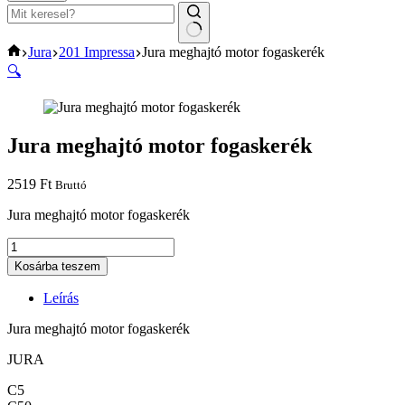
No
Home
Jura
201 Impressa
Jura meghajtó motor fogaskerék
results
🔍
Jura meghajtó motor fogaskerék
2519
Ft
Bruttó
Jura meghajtó motor fogaskerék
Jura
meghajtó
Kosárba teszem
motor
fogaskerék
Leírás
mennyiség
Jura meghajtó motor fogaskerék
JURA
C5