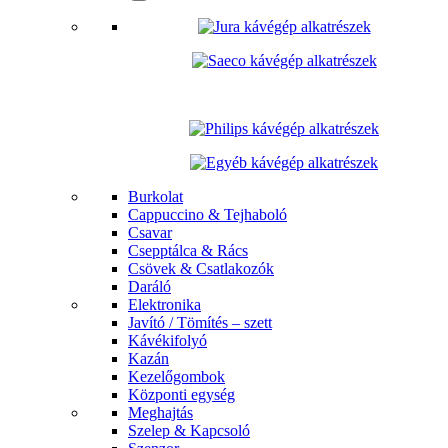
Burkolat
Cappuccino & Tejhaboló
Csavar
Csepptálca & Rács
Csövek & Csatlakozók
Daráló
Elektronika
Javító / Tömítés – szett
Kávékifolyó
Kazán
Kezelőgombok
Központi egység
Meghajtás
Szelep & Kapcsoló