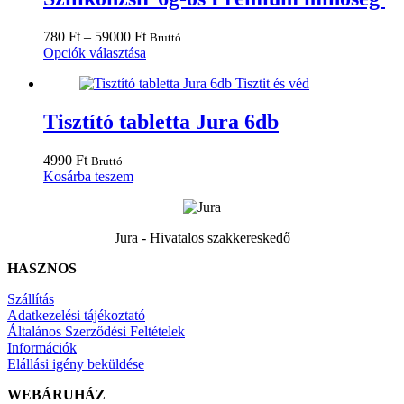
Ártartomány:
780
Ft
–
59000
Ft
Bruttó
780 Ft
Ennek
Opciók választása
-
a
59000 Ft
terméknek
több
variációja
Tisztító tabletta Jura 6db
van.
A
4990
Ft
Bruttó
változatok
Kosárba teszem
a
termékoldalon
választhatók
ki
Jura - Hivatalos szakkereskedő
HASZNOS
Szállítás
Adatkezelési tájékoztató
Általános Szerződési Feltételek
Információk
Elállási igény beküldése
WEBÁRUHÁZ