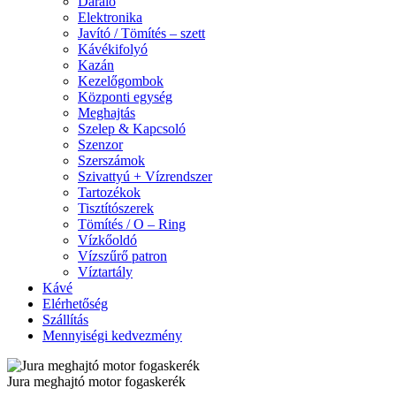
Daráló
Elektronika
Javító / Tömítés – szett
Kávékifolyó
Kazán
Kezelőgombok
Központi egység
Meghajtás
Szelep & Kapcsoló
Szenzor
Szerszámok
Szivattyú + Vízrendszer
Tartozékok
Tisztítószerek
Tömítés / O – Ring
Vízkőoldó
Vízszűrő patron
Víztartály
Kávé
Elérhetőség
Szállítás
Mennyiségi kedvezmény
Jura meghajtó motor fogaskerék