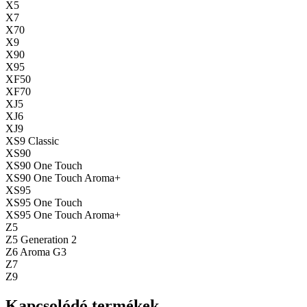
X5
X7
X70
X9
X90
X95
XF50
XF70
XJ5
XJ6
XJ9
XS9 Classic
XS90
XS90 One Touch
XS90 One Touch Aroma+
XS95
XS95 One Touch
XS95 One Touch Aroma+
Z5
Z5 Generation 2
Z6 Aroma G3
Z7
Z9
Kapcsolódó termékek