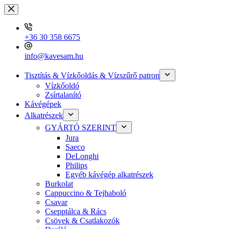
Skip
to
content
+36 30 358 6675
info@kavesam.hu
Tisztítás & Vízkőoldás & Vízszűrő patron
Vízkőoldó
Zsírtalanító
Kávégépek
Alkatrészek
GYÁRTÓ SZERINT
Jura
Saeco
DeLonghi
Philips
Egyéb kávégép alkatrészek
Burkolat
Cappuccino & Tejhaboló
Csavar
Csepptálca & Rács
Csövek & Csatlakozók