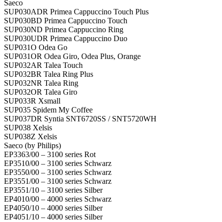
Saeco
SUP030ADR Primea Cappuccino Touch Plus
SUP030BD Primea Cappuccino Touch
SUP030ND Primea Cappuccino Ring
SUP030UDR Primea Cappuccino Duo
SUP031O Odea Go
SUP031OR Odea Giro, Odea Plus, Orange
SUP032AR Talea Touch
SUP032BR Talea Ring Plus
SUP032NR Talea Ring
SUP032OR Talea Giro
SUP033R Xsmall
SUP035 Spidem My Coffee
SUP037DR Syntia SNT6720SS / SNT5720WH
SUP038 Xelsis
SUP038Z Xelsis
Saeco (by Philips)
EP3363/00 – 3100 series Rot
EP3510/00 – 3100 series Schwarz
EP3550/00 – 3100 series Schwarz
EP3551/00 – 3100 series Schwarz
EP3551/10 – 3100 series Silber
EP4010/00 – 4000 series Schwarz
EP4050/10 – 4000 series Silber
EP4051/10 – 4000 series Silber