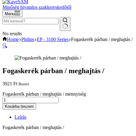
Minőség hivatalos szakkereskedőtől
Menu
No results
Home
Philips
EP - 3100 Series
Fogaskerék párban / meghajtás /
🔍
Fogaskerék párban / meghajtás /
3921
Ft
Bruttó
Fogaskerék párban / meghajtás / mennyiség
Kosárba teszem
Leírás
Fogaskerék párban / meghajtás /