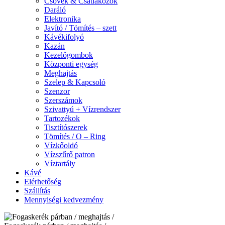
Csövek & Csatlakozók
Daráló
Elektronika
Javító / Tömítés – szett
Kávékifolyó
Kazán
Kezelőgombok
Központi egység
Meghajtás
Szelep & Kapcsoló
Szenzor
Szerszámok
Szivattyú + Vízrendszer
Tartozékok
Tisztítószerek
Tömítés / O – Ring
Vízkőoldó
Vízszűrő patron
Víztartály
Kávé
Elérhetőség
Szállítás
Mennyiségi kedvezmény