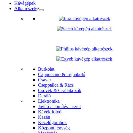
Kávégépek
Alkatrészek
Burkolat
Cappuccino & Tejhaboló
Csavar
Csepptálca & Rács
Csövek & Csatlakozók
Daráló
Elektronika
Javító / Tömítés – szett
Kávékifolyó
Kazán
Kezelőgombok
Központi egység