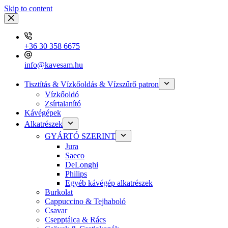
Skip to content
+36 30 358 6675
info@kavesam.hu
Tisztítás & Vízkőoldás & Vízszűrő patron
Vízkőoldó
Zsírtalanító
Kávégépek
Alkatrészek
GYÁRTÓ SZERINT
Jura
Saeco
DeLonghi
Philips
Egyéb kávégép alkatrészek
Burkolat
Cappuccino & Tejhaboló
Csavar
Csepptálca & Rács