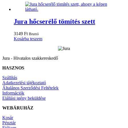
Jura hőcserélő tömítés szett
3149
Ft
Bruttó
Kosárba teszem
Jura - Hivatalos szakkereskedő
HASZNOS
Szállítás
Adatkezelési tájékoztató
Általános Szerződési Feltételek
Információk
Elállási igény beküldése
WEBÁRUHÁZ
Kosár
Pénztár
Fiókom