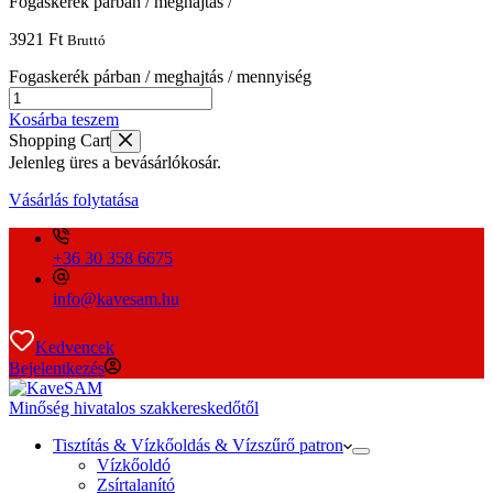
Fogaskerék párban / meghajtás /
3921
Ft
Bruttó
Fogaskerék párban / meghajtás / mennyiség
Kosárba teszem
Shopping Cart
Jelenleg üres a bevásárlókosár.
Vásárlás folytatása
+36 30 358 6675
info@kavesam.hu
Kedvencek
Bejelentkezés
Minőség hivatalos szakkereskedőtől
Tisztítás & Vízkőoldás & Vízszűrő patron
Vízkőoldó
Zsírtalanító