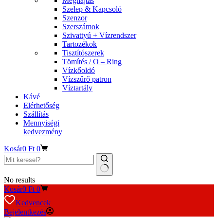
Meghajtás
Szelep & Kapcsoló
Szenzor
Szerszámok
Szivattyú + Vízrendszer
Tartozékok
Tisztítószerek
Tömítés / O – Ring
Vízkőoldó
Vízszűrő patron
Víztartály
Kávé
Elérhetőség
Szállítás
Mennyiségi
kedvezmény
Kosár
0
Ft
0
No results
Kosár
0
Ft
0
Kedvencek
Bejelentkezés