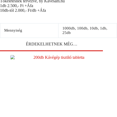
Tökéletesnek tervezve, by Kavesam.hu
1db 2.500,- Ft +Áfa
10db-tól 2.000,- Ft/db +Áfa
1000db, 100db, 10db, 1db,
Mennyiség
25db
ÉRDEKELHETNEK MÉG…