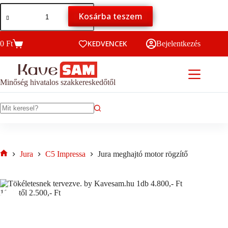
-
Jura
Ennek
20000 Ft
Kosárba teszem
meghajtó
a
motor
terméknek
rögzítő
több
mennyiség
KEDVENCEK
0
Ft
variációja
Bejelentkezés
Kosár
van.
A
változatok
a
Minőség hivatalos szakkereskedőtől
termékoldalon
választhatók
ki
No
results
Jura
C5 Impressa
Jura meghajtó motor rögzítő
Home