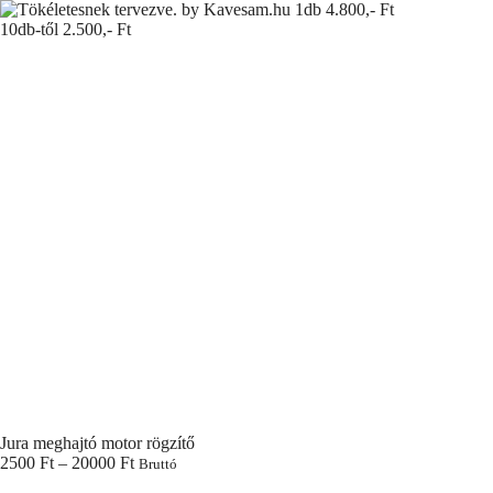
Skip
to
content
Jura meghajtó motor rögzítő
Ártartomány:
2500
Ft
–
20000
Ft
Bruttó
2500 Ft