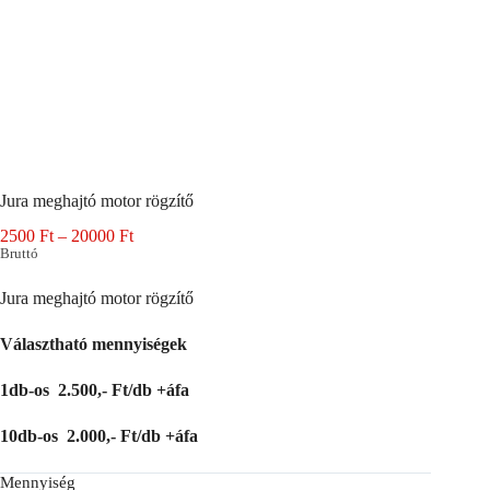
Jura meghajtó motor rögzítő
Ártartomány:
2500
Ft
–
20000
Ft
2500 Ft
Bruttó
-
20000 Ft
Jura meghajtó motor rögzítő
Választható mennyiségek
1db-os 2.500,- Ft/db +áfa
10db-os 2.000,- Ft/db +áfa
Mennyiség