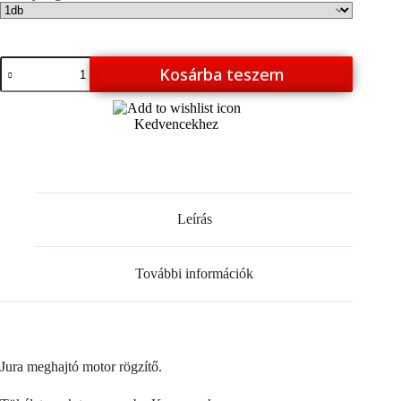
Jura
Kosárba teszem
meghajtó
motor
rögzítő
Kedvencekhez
mennyiség
Leírás
További információk
Jura meghajtó motor rögzítő.