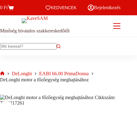
Skip
0
Ft
Bejelentkezés
to
KEDVENCEK
Kosár
content
Minőség hivatalos szakkereskedőtől
No
results
DeLonghi
EABI 66.00 PrimaDonna
Home
DeLonghi motor a főzőegység meghajtásához