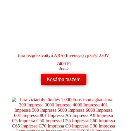
Jura rezgőszivattyú ARS (Invensys) cp3a/st 230V
7400
Ft
Bruttó
Kosárba teszem