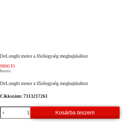
DeLonghi motor a főzőegység meghajtásához
9800
Ft
Bruttó
DeLonghi motor a főzőegység meghajtásához
Cikkszám: 7313217261
DeLonghi
Kosárba teszem
motor
a
főzőegység
meghajtásához
mennyiség