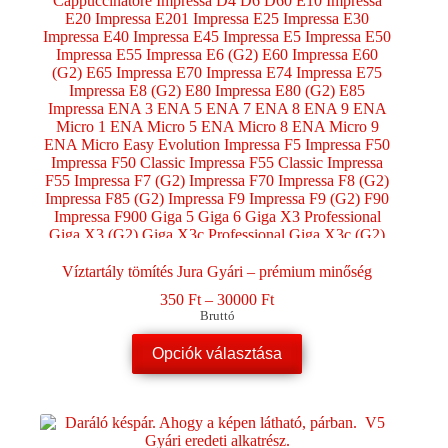
Víztartály tömítés Jura Gyári – prémium minőség
Ártartomány:
350
Ft
–
30000
Ft
350 Ft
Bruttó
-
Ennek
30000 Ft
Opciók választása
a
terméknek
több
variációja
van.