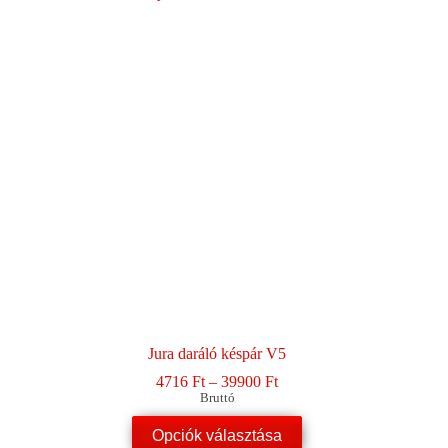
A
változatok
a
termékoldalon
választhatók
ki
Jura daráló késpár V5
Ártartomány:
4716
Ft
–
39900
Ft
4716 Ft
Bruttó
-
Ennek
39900 Ft
Opciók választása
a