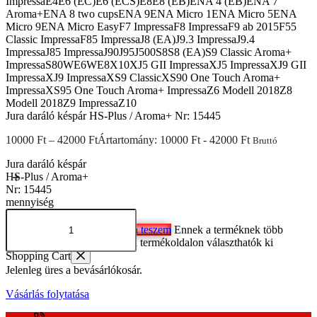
Jura daráló késpár HS-Plus / Aroma+ Nr: 15445
10000
Ft
–
42000
Ft
Ártartomány: 10000 Ft - 42000 Ft
Bruttó
Jura daráló késpár
HS-Plus / Aroma+
Nr: 15445
mennyiség
Kosárba teszem
Ennek a terméknek több
variációja van. A változatok a termékoldalon választhatók ki
Shopping Cart
Jelenleg üres a bevásárlókosár.
Vásárlás folytatása