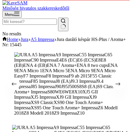
Minőség hivatalos szakkereskedőtől
Menu
No results
Home
Jura
A5 Impressa
Jura daráló késpár HS-Plus / Aroma+
Nr: 15445