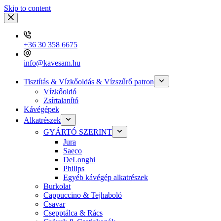
Skip to content
+36 30 358 6675
info@kavesam.hu
Tisztítás & Vízkőoldás & Vízszűrő patron
Vízkőoldó
Zsírtalanító
Kávégépek
Alkatrészek
GYÁRTÓ SZERINT
Jura
Saeco
DeLonghi
Philips
Egyéb kávégép alkatrészek
Burkolat
Cappuccino & Tejhaboló
Csavar
Csepptálca & Rács