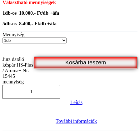
Választható mennyiségek
1db-os 10.000,- Ft/db +áfa
5db-os 8.400,- Ft/db +áfa
Mennyiség
Jura daráló
Kosárba teszem
késpár HS-Plus
/ Aroma+ Nr:
15445
mennyiség
Leírás
További információk