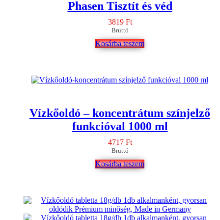
Phasen Tisztít és véd
3819
Ft
Bruttó
Kosárba teszem
Vízkőoldó – koncentrátum színjelző
funkcióval 1000 ml
4717
Ft
Bruttó
Kosárba teszem