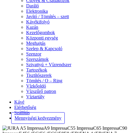
Csövek & Csatlakozók
Daráló
Elektronika
Javító / Tömítés – szett
Kávékifolyó
Kazán
Kezelőgombok
Központi egység
Meghajtás
Szelep & Kapcsoló
Szenzor
Szerszámok
Szivattyú + Vízrendszer
Tartozékok
Tisztítószerek
Tömítés / O – Ring
Vízkőoldó
Vízszűrő patron
Víztartály
Kávé
Elérhetőség
Szállítás
Mennyiségi kedvezmény