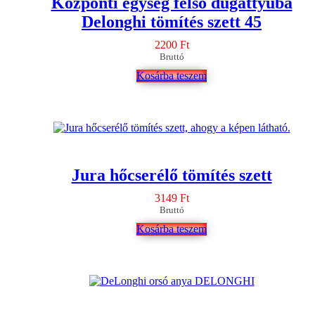
Központi egység felső dugattyúba
Delonghi tömítés szett 45
2200
Ft
Bruttó
Kosárba teszem
Jura hőcserélő tömítés szett
3149
Ft
Bruttó
Kosárba teszem