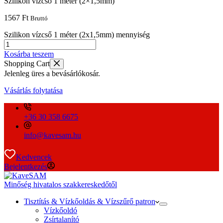
Szilikon vízcső 1 méter (2×1,5mm)
1567
Ft
Bruttó
Szilikon vízcső 1 méter (2x1,5mm) mennyiség
Kosárba teszem
Shopping Cart
Jelenleg üres a bevásárlókosár.
Vásárlás folytatása
+36 30 358 6675
info@kavesam.hu
Kedvencek
Bejelentkezés
Minőség hivatalos szakkereskedőtől
Tisztítás & Vízkőoldás & Vízszűrő patron
Vízkőoldó
Zsírtalanító