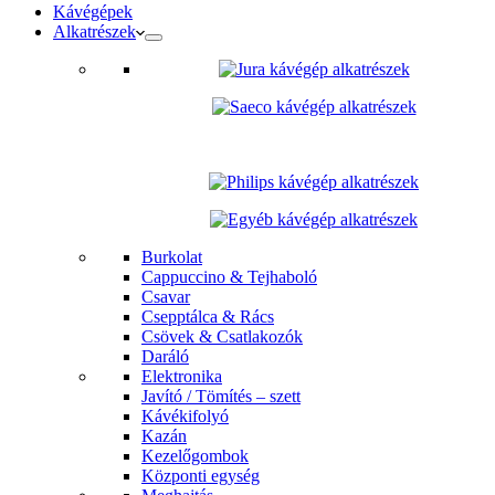
Kávégépek
Alkatrészek
Burkolat
Cappuccino & Tejhaboló
Csavar
Csepptálca & Rács
Csövek & Csatlakozók
Daráló
Elektronika
Javító / Tömítés – szett
Kávékifolyó
Kazán
Kezelőgombok
Központi egység