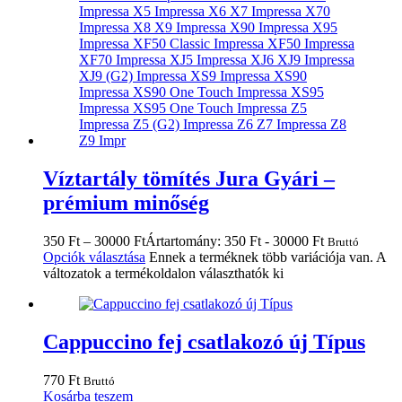
Víztartály tömítés Jura Gyári –
prémium minőség
350
Ft
–
30000
Ft
Ártartomány: 350 Ft - 30000 Ft
Bruttó
Opciók választása
Ennek a terméknek több variációja van. A
változatok a termékoldalon választhatók ki
Cappuccino fej csatlakozó új Típus
770
Ft
Bruttó
Kosárba teszem