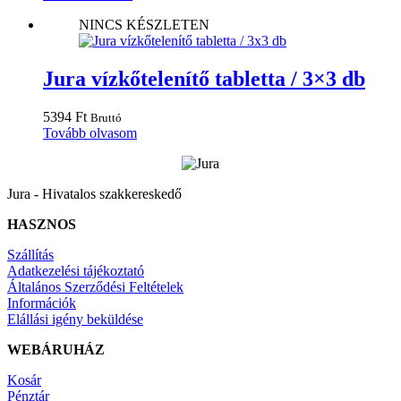
NINCS KÉSZLETEN
Jura vízkőtelenítő tabletta / 3×3 db
5394
Ft
Bruttó
Tovább olvasom
Jura - Hivatalos szakkereskedő
HASZNOS
Szállítás
Adatkezelési tájékoztató
Általános Szerződési Feltételek
Információk
Elállási igény beküldése
WEBÁRUHÁZ
Kosár
Pénztár