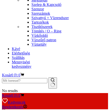
Meghajtás
Szelep & Kapcsoló
Szenzor
Szerszámok
Szivattyú + Vízrendszer
Tartozékok
Tisztítószerek
Tömítés / O – Ring
Vízkőoldó
Vízszűrő patron
Víztartály
Kávé
Elérhetőség
Szállítás
Mennyiségi
kedvezmény
Kosár
0
Ft
0
No results
Kosár
0
Ft
0
Kedvencek
Bejelentkezés