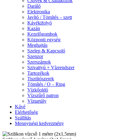
Csövek & Csatlakozók
Daráló
Elektronika
Javító / Tömítés – szett
Kávékifolyó
Kazán
Kezelőgombok
Központi egység
Meghajtás
Szelep & Kapcsoló
Szenzor
Szerszámok
Szivattyú + Vízrendszer
Tartozékok
Tisztítószerek
Tömítés / O – Ring
Vízkőoldó
Vízszűrő patron
Víztartály
Kávé
Elérhetőség
Szállítás
Mennyiségi kedvezmény