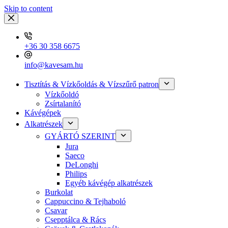
Skip to content
+36 30 358 6675
info@kavesam.hu
Tisztítás & Vízkőoldás & Vízszűrő patron
Vízkőoldó
Zsírtalanító
Kávégépek
Alkatrészek
GYÁRTÓ SZERINT
Jura
Saeco
DeLonghi
Philips
Egyéb kávégép alkatrészek
Burkolat
Cappuccino & Tejhaboló
Csavar
Csepptálca & Rács