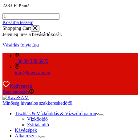
2283
Ft
Bruttó
DeLonghi
1méter
Kosárba teszem
vízcső
Shopping Cart
1db
Jelenleg üres a bevásárlókosár.
szűrővel
mennyiség
Vásárlás folytatása
+36 30 358 6675
info@kavesam.hu
Kedvencek
Bejelentkezés
Minőség hivatalos szakkereskedőtől
Tisztítás & Vízkőoldás & Vízszűrő patron
Vízkőoldó
Zsírtalanító
Kávégépek
Alkatrészek