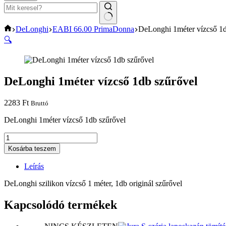
No
Home
DeLonghi
EABI 66.00 PrimaDonna
DeLonghi 1méter vízcső 1d
results
🔍
DeLonghi 1méter vízcső 1db szűrővel
2283
Ft
Bruttó
DeLonghi 1méter vízcső 1db szűrővel
DeLonghi
1méter
Kosárba teszem
vízcső
1db
Leírás
szűrővel
mennyiség
DeLonghi szilikon vízcső 1 méter, 1db originál szűrővel
Kapcsolódó termékek