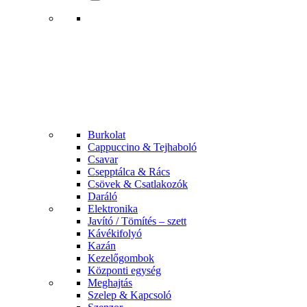
Burkolat
Cappuccino & Tejhaboló
Csavar
Csepptálca & Rács
Csövek & Csatlakozók
Daráló
Elektronika
Javító / Tömítés – szett
Kávékifolyó
Kazán
Kezelőgombok
Központi egység
Meghajtás
Szelep & Kapcsoló