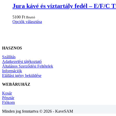
Jura kávé és víztartály fedél – E/F/C 
5100
Ft
Bruttó
Ennek
Opciók választása
a
terméknek
több
variációja
van.
HASZNOS
A
változatok
Szállítás
a
Adatkezelési tájékoztató
termékoldalon
Általános Szerződési Feltételek
választhatók
Információk
ki
Elállási igény beküldése
WEBÁRUHÁZ
Kosár
Pénztár
Fiókom
Minden jog fenntartva © 2026 - KaveSAM