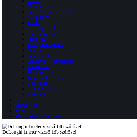
Daráló
Elektronika
Javító / Tömítés – szett
Kávékifolyó
Kazán
Kezelőgombok
Központi egység
Meghajtás
Szelep & Kapcsoló
Szenzor
Szerszámok
Szivattyú + Vízrendszer
Tartozékok
Tisztítószerek
Tömítés / O – Ring
Vízkőoldó
Vízszűrő patron
Víztartály
Kávé
Elérhetőség
Szállítás
Mennyiségi kedvezmény
DeLonghi 1méter vízcső 1db szűrővel