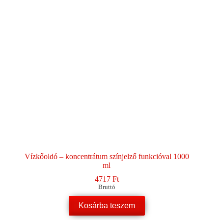
Vízkőoldó – koncentrátum színjelző funkcióval 1000
ml
4717
Ft
Bruttó
Kosárba teszem