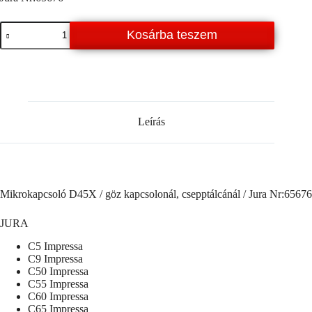
Mikrokapcsoló
Kosárba teszem
D45X
/Jura
Nr:65676
mennyiség
Leírás
Mikrokapcsoló D45X / göz kapcsolonál, csepptálcánál / Jura Nr:65676
JURA
C5 Impressa
C9 Impressa
C50 Impressa
C55 Impressa
C60 Impressa
C65 Impressa