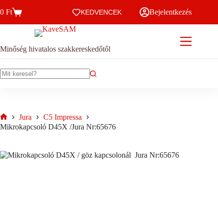
Skip
0
Ft
Bejelentkezés
to
KEDVENCEK
Kosár
content
Minőség hivatalos szakkereskedőtől
No
results
Jura
C5 Impressa
Home
Mikrokapcsoló D45X /Jura Nr:65676