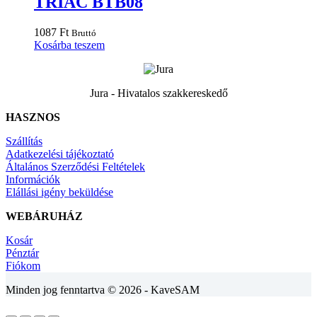
TRIAC BTB08
1087
Ft
Bruttó
Kosárba teszem
Jura - Hivatalos szakkereskedő
HASZNOS
Szállítás
Adatkezelési tájékoztató
Általános Szerződési Feltételek
Információk
Elállási igény beküldése
WEBÁRUHÁZ
Kosár
Pénztár
Fiókom
Minden jog fenntartva © 2026 - KaveSAM