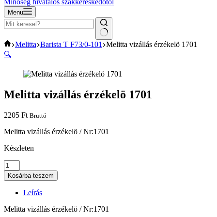
Minőség hivatalos szakkereskedőtől
Menu
No
Home
Melitta
Barista T F73/0-101
Melitta vizállás érzékelö 1701
results
🔍
Melitta vizállás érzékelö 1701
2205
Ft
Bruttó
Melitta vizállás érzékelö / Nr:1701
Készleten
Melitta
vizállás
Kosárba teszem
érzékelö
1701
Leírás
mennyiség
Melitta vizállás érzékelö / Nr:1701