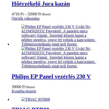
Hőérzékelő Jura kazán
Ártartomány:
4716
Ft
–
32000
Ft
Bruttó
Ennek
4716 Ft
Opciók választása
a
-
terméknek
32000 Ft
több
variációja
van.
A
változatok
a
termékoldalon
választhatók
ki
Philips EP Panel vezérlés 230 V
39000
Ft
Bruttó
Kosárba teszem