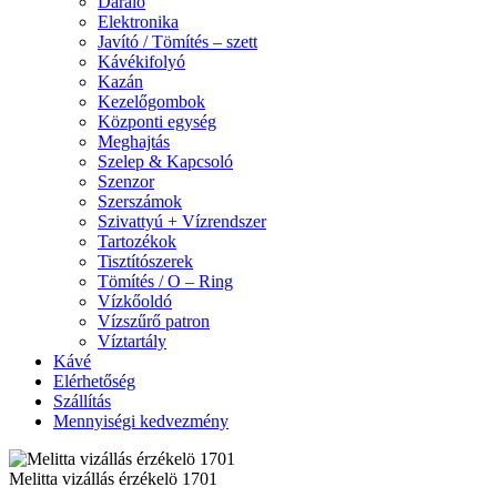
Daráló
Elektronika
Javító / Tömítés – szett
Kávékifolyó
Kazán
Kezelőgombok
Központi egység
Meghajtás
Szelep & Kapcsoló
Szenzor
Szerszámok
Szivattyú + Vízrendszer
Tartozékok
Tisztítószerek
Tömítés / O – Ring
Vízkőoldó
Vízszűrő patron
Víztartály
Kávé
Elérhetőség
Szállítás
Mennyiségi kedvezmény
Melitta vizállás érzékelö 1701