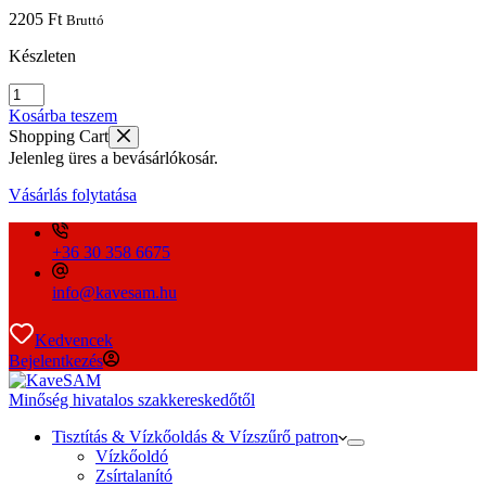
2205
Ft
Bruttó
Készleten
Melitta
vizállás
Kosárba teszem
érzékelö
Shopping Cart
1701
Jelenleg üres a bevásárlókosár.
mennyiség
Vásárlás folytatása
+36 30 358 6675
info@kavesam.hu
Kedvencek
Bejelentkezés
Minőség hivatalos szakkereskedőtől
Tisztítás & Vízkőoldás & Vízszűrő patron
Vízkőoldó
Zsírtalanító