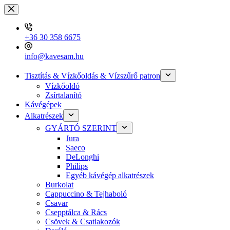
Skip
to
content
+36 30 358 6675
info@kavesam.hu
Tisztítás & Vízkőoldás & Vízszűrő patron
Vízkőoldó
Zsírtalanító
Kávégépek
Alkatrészek
GYÁRTÓ SZERINT
Jura
Saeco
DeLonghi
Philips
Egyéb kávégép alkatrészek
Burkolat
Cappuccino & Tejhaboló
Csavar
Csepptálca & Rács
Csövek & Csatlakozók