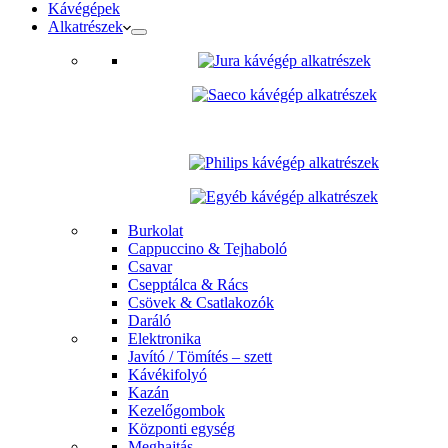
Kávégépek
Alkatrészek
Burkolat
Cappuccino & Tejhaboló
Csavar
Csepptálca & Rács
Csövek & Csatlakozók
Daráló
Elektronika
Javító / Tömítés – szett
Kávékifolyó
Kazán
Kezelőgombok
Központi egység
Meghajtás