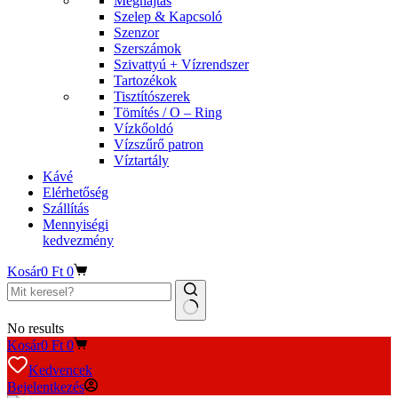
Meghajtás
Szelep & Kapcsoló
Szenzor
Szerszámok
Szivattyú + Vízrendszer
Tartozékok
Tisztítószerek
Tömítés / O – Ring
Vízkőoldó
Vízszűrő patron
Víztartály
Kávé
Elérhetőség
Szállítás
Mennyiségi
kedvezmény
Kosár
0
Ft
0
No results
Kosár
0
Ft
0
Kedvencek
Bejelentkezés