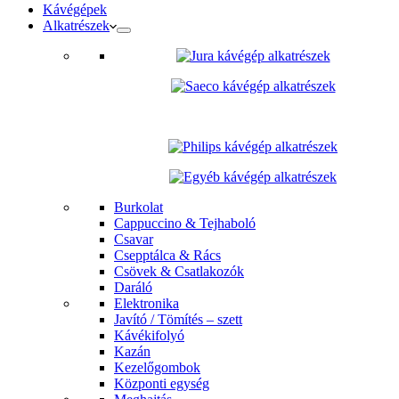
Kávégépek
Alkatrészek
Burkolat
Cappuccino & Tejhaboló
Csavar
Csepptálca & Rács
Csövek & Csatlakozók
Daráló
Elektronika
Javító / Tömítés – szett
Kávékifolyó
Kazán
Kezelőgombok
Központi egység