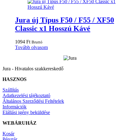
Jura új Típus F50 / F55 / XF50
Classic x1 Hosszú Kávé
1094
Ft
Bruttó
Tovább olvasom
Jura - Hivatalos szakkereskedő
HASZNOS
Szállítás
Adatkezelési tájékoztató
Általános Szerződési Feltételek
Információk
Elállási igény beküldése
WEBÁRUHÁZ
Kosár
Pénztár