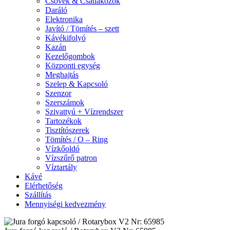
Csövek & Csatlakozók
Daráló
Elektronika
Javító / Tömítés – szett
Kávékifolyó
Kazán
Kezelőgombok
Központi egység
Meghajtás
Szelep & Kapcsoló
Szenzor
Szerszámok
Szivattyú + Vízrendszer
Tartozékok
Tisztítószerek
Tömítés / O – Ring
Vízkőoldó
Vízszűrő patron
Víztartály
Kávé
Elérhetőség
Szállítás
Mennyiségi kedvezmény