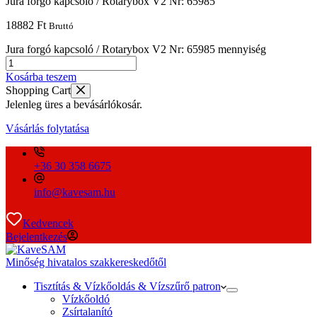
Jura forgó kapcsoló / Rotarybox V2 Nr: 65985
18882
Ft
Bruttó
Jura forgó kapcsoló / Rotarybox V2 Nr: 65985 mennyiség
Kosárba teszem
Shopping Cart
Jelenleg üres a bevásárlókosár.
Vásárlás folytatása
+36 30 358 6675
info@kavesam.hu
Kedvencek
Bejelentkezés
Minőség hivatalos szakkereskedőtől
Tisztítás & Vízkőoldás & Vízszűrő patron
Vízkőoldó
Zsírtalanító