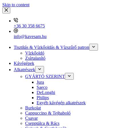
Skip to content
+36 30 358 6675
info@kavesam.hu
Tisztítás & Vízkőoldás & Vízszűrő patron
Vízkőoldó
Zsírtalanító
Kávégépek
Alkatrészek
GYÁRTÓ SZERINT
Jura
Saeco
DeLonghi
Philips
Egyéb kávégép alkatrészek
Burkolat
Cappuccino & Tejhaboló
Csavar
Csepptálca & Rács