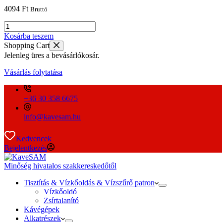
4094
Ft
Bruttó
átfolyásmérő
/
Kosárba teszem
áramlásmérő
Shopping Cart
mennyiség
Jelenleg üres a bevásárlókosár.
Vásárlás folytatása
+36 30 358 6675
info@kavesam.hu
Kedvencek
Bejelentkezés
Minőség hivatalos szakkereskedőtől
Tisztítás & Vízkőoldás & Vízszűrő patron
Vízkőoldó
Zsírtalanító
Kávégépek
Alkatrészek