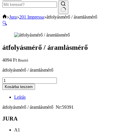
No
Home
Jura
201 Impressa
átfolyásmérő / áramlásmérő
results
🔍
átfolyásmérő / áramlásmérő
4094
Ft
Bruttó
átfolyásmérő / áramlásmérő
átfolyásmérő
/
Kosárba teszem
áramlásmérő
mennyiség
Leírás
átfolyásmérő / áramlásmérő Nr:59391
JURA
A1