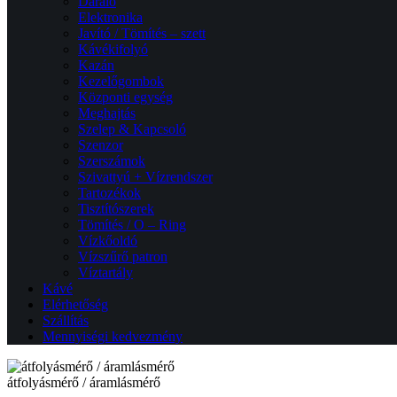
Daráló
Elektronika
Javító / Tömítés – szett
Kávékifolyó
Kazán
Kezelőgombok
Központi egység
Meghajtás
Szelep & Kapcsoló
Szenzor
Szerszámok
Szivattyú + Vízrendszer
Tartozékok
Tisztítószerek
Tömítés / O – Ring
Vízkőoldó
Vízszűrő patron
Víztartály
Kávé
Elérhetőség
Szállítás
Mennyiségi kedvezmény
átfolyásmérő / áramlásmérő