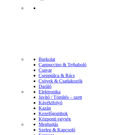
Burkolat
Cappuccino & Tejhaboló
Csavar
Csepptálca & Rács
Csövek & Csatlakozók
Daráló
Elektronika
Javító / Tömítés – szett
Kávékifolyó
Kazán
Kezelőgombok
Központi egység
Meghajtás
Szelep & Kapcsoló