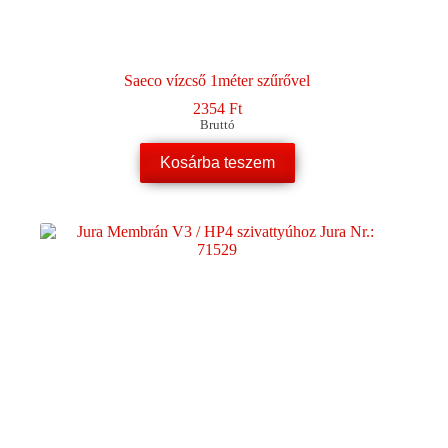
Saeco vízcső 1méter szűrővel
2354
Ft
Bruttó
Kosárba teszem