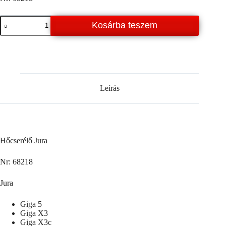
Hőcserélő
Kosárba teszem
Jura
J5
/
J7
/
J9
/
Z5
Leírás
/
Z7
/
Z9
/
X5
Hőcserélő Jura
/
GIGA
Nr: 68218
mennyiség
Jura
Giga 5
Giga X3
Giga X3c