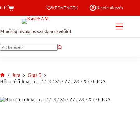
Skip
0
Ft
Bejelentkezés
to
KEDVENCEK
Kosár
content
Minőség hivatalos szakkereskedőtől
No
results
Jura
Giga 5
Home
Hőcserélő Jura J5 / J7 / J9 / Z5 / Z7 / Z9 / X5 / GIGA