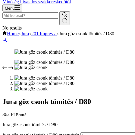
Minőség hivatalos szakkereskedőtől
Menu
No results
Home
Jura
201 Impressa
Jura gőz csonk tőmités / D80
🔍
Jura gőz csonk tőmités / D80
362
Ft
Bruttó
Jura gőz csonk tőmités / D80