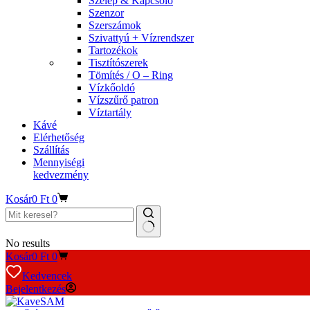
Szelep & Kapcsoló
Szenzor
Szerszámok
Szivattyú + Vízrendszer
Tartozékok
Tisztítószerek
Tömítés / O – Ring
Vízkőoldó
Vízszűrő patron
Víztartály
Kávé
Elérhetőség
Szállítás
Mennyiségi
kedvezmény
Kosár
0
Ft
0
No results
Kosár
0
Ft
0
Kedvencek
Bejelentkezés