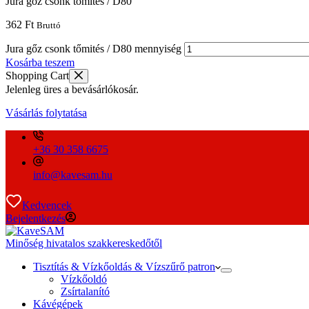
Jura gőz csonk tőmités / D80
362
Ft
Bruttó
Jura gőz csonk tőmités / D80 mennyiség
Kosárba teszem
Shopping Cart
Jelenleg üres a bevásárlókosár.
Vásárlás folytatása
+36 30 358 6675
info@kavesam.hu
Kedvencek
Bejelentkezés
Minőség hivatalos szakkereskedőtől
Tisztítás & Vízkőoldás & Vízszűrő patron
Vízkőoldó
Zsírtalanító
Kávégépek