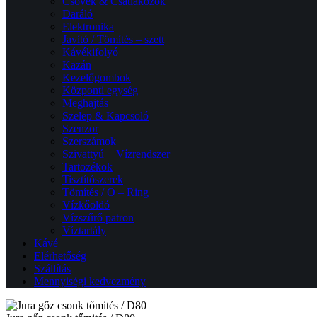
Csövek & Csatlakozók
Daráló
Elektronika
Javító / Tömítés – szett
Kávékifolyó
Kazán
Kezelőgombok
Központi egység
Meghajtás
Szelep & Kapcsoló
Szenzor
Szerszámok
Szivattyú + Vízrendszer
Tartozékok
Tisztítószerek
Tömítés / O – Ring
Vízkőoldó
Vízszűrő patron
Víztartály
Kávé
Elérhetőség
Szállítás
Mennyiségi kedvezmény