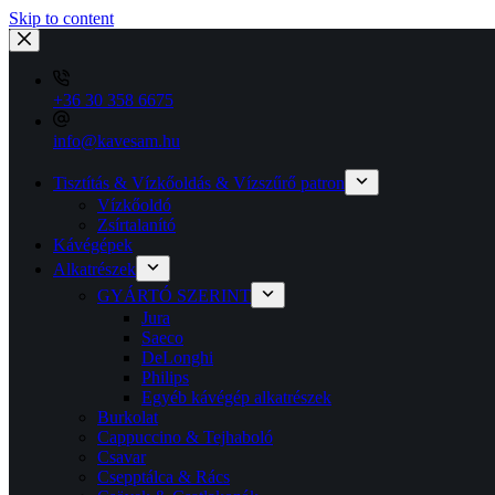
Skip to content
+36 30 358 6675
info@kavesam.hu
Tisztítás & Vízkőoldás & Vízszűrő patron
Vízkőoldó
Zsírtalanító
Kávégépek
Alkatrészek
GYÁRTÓ SZERINT
Jura
Saeco
DeLonghi
Philips
Egyéb kávégép alkatrészek
Burkolat
Cappuccino & Tejhaboló
Csavar
Csepptálca & Rács