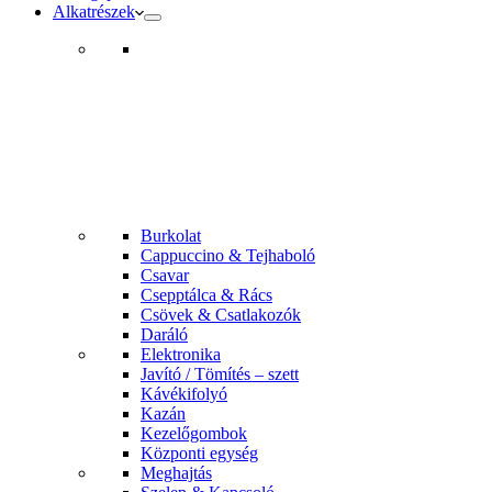
Alkatrészek
Burkolat
Cappuccino & Tejhaboló
Csavar
Csepptálca & Rács
Csövek & Csatlakozók
Daráló
Elektronika
Javító / Tömítés – szett
Kávékifolyó
Kazán
Kezelőgombok
Központi egység
Meghajtás