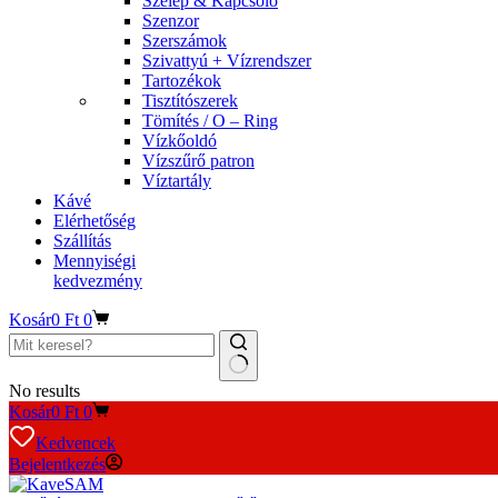
Szelep & Kapcsoló
Szenzor
Szerszámok
Szivattyú + Vízrendszer
Tartozékok
Tisztítószerek
Tömítés / O – Ring
Vízkőoldó
Vízszűrő patron
Víztartály
Kávé
Elérhetőség
Szállítás
Mennyiségi
kedvezmény
Kosár
0
Ft
0
No results
Kosár
0
Ft
0
Kedvencek
Bejelentkezés