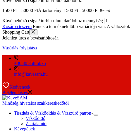
Kávé behúzó csiga / turbina Jura darálóhoz
1500
Ft
–
50000
Ft
Ártartomány: 1500 Ft - 50000 Ft
Bruttó
Kávé behúzó csiga / turbina Jura darálóhoz mennyiség
Kosárba teszem
Ennek a terméknek több variációja van. A változatok 
Shopping Cart
Jelenleg üres a bevásárlókosár.
Vásárlás folytatása
+36 30 358 6675
info@kavesam.hu
Kedvencek
Bejelentkezés
Minőség hivatalos szakkereskedőtől
Tisztítás & Vízkőoldás & Vízszűrő patron
Vízkőoldó
Zsírtalanító
Kávégépek