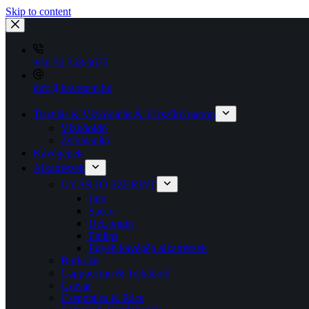
Skip to content
+36 30 358 6675
info@kavesam.hu
Tisztítás & Vízkőoldás & Vízszűrő patron
Vízkőoldó
Zsírtalanító
Kávégépek
Alkatrészek
GYÁRTÓ SZERINT
Jura
Saeco
DeLonghi
Philips
Egyéb kávégép alkatrészek
Burkolat
Cappuccino & Tejhaboló
Csavar
Csepptálca & Rács