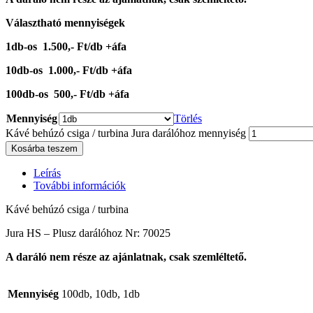
Választható mennyiségek
1db-os 1.500,- Ft/db +áfa
10db-os 1.000,- Ft/db +áfa
100db-os 500,- Ft/db +áfa
Mennyiség
Törlés
Kávé behúzó csiga / turbina Jura darálóhoz mennyiség
Kosárba teszem
Leírás
További információk
Kávé behúzó csiga / turbina
Jura HS – Plusz darálóhoz Nr: 70025
A daráló nem része az ajánlatnak, csak szemléltető.
Mennyiség
100db, 10db, 1db