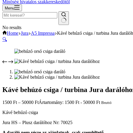
Minőség hivatalos szakkereskedőtől
Menu
No results
Home
Jura
A5 Impressa
Kávé behúzó csiga / turbina Jura daráló
🔍
Kávé behúzó csiga / turbina Jura darálóho
1500
Ft
–
50000
Ft
Ártartomány: 1500 Ft - 50000 Ft
Bruttó
Kávé behúzó csiga
Jura HS – Plusz darálóhoz Nr: 70025
A daráló nem része az ajánlatnak, csak szemléltető.