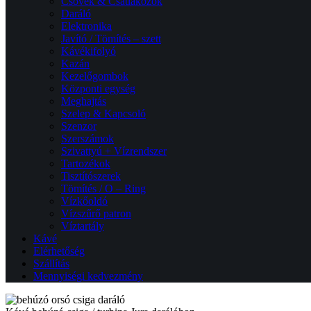
Csövek & Csatlakozók
Daráló
Elektronika
Javító / Tömítés – szett
Kávékifolyó
Kazán
Kezelőgombok
Központi egység
Meghajtás
Szelep & Kapcsoló
Szenzor
Szerszámok
Szivattyú + Vízrendszer
Tartozékok
Tisztítószerek
Tömítés / O – Ring
Vízkőoldó
Vízszűrő patron
Víztartály
Kávé
Elérhetőség
Szállítás
Mennyiségi kedvezmény