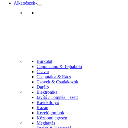
Alkatrészek
Burkolat
Cappuccino & Tejhaboló
Csavar
Csepptálca & Rács
Csövek & Csatlakozók
Daráló
Elektronika
Javító / Tömítés – szett
Kávékifolyó
Kazán
Kezelőgombok
Központi egység
Meghajtás