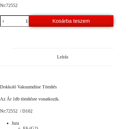
Nr:72552
Dokkoló
Kosárba teszem
Vakuumdüse
Tömítés
mennyiség
Leírás
Dokkoló Vakuumdüse Tömítés
Az Ár 1db tömítésre vonatkozik.
Nr:72552 / D102
Jura
E6 (G2)