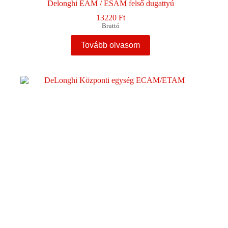
Delonghi EAM / ESAM felső dugattyú
13220
Ft
Bruttó
Tovább olvasom