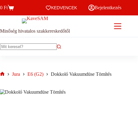
Skip
0
Ft
Bejelentkezés
to
KEDVENCEK
Kosár
content
Minőség hivatalos szakkereskedőtől
No
results
Jura
E6 (G2)
Dokkoló Vakuumdüse Tömítés
Home