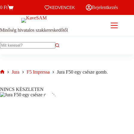
Skip
0
Ft
Bejelentkezés
to
KEDVENCEK
Kosár
content
Minőség hivatalos szakkereskedőtől
No
results
Jura
F5 Impressa
Jura F50 egy csésze gomb.
Home
NINCS KÉSZLETEN