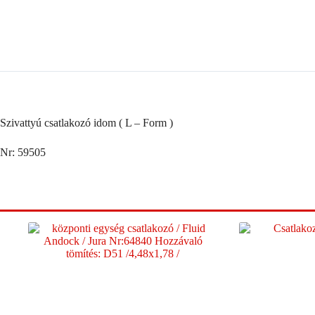
-
Form
)
mennyiség
Szivattyú csatlakozó idom ( L – Form )
Nr: 59505