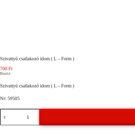
Szivattyú csatlakozó idom ( L – Form )
700
Ft
Bruttó
Szivattyú csatlakozó idom ( L – Form )
Nr: 59505
Szivattyú
csatlakozó
idom
(
L