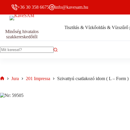
Skip
+36 30 358 6675
info@kavesam.hu
to
content
Tisztítás & Vízkőoldás & Vízszűrő 
Szivattyú
Szivattyú csatlakozó idom ( L – Form )
Minőség hivatalos
Kosárb
csatlakozó
700
Ft
szakkereskedőtől
Bruttó
idom
(
L
-
No
Form
results
)
mennyiség
Jura
201 Impressa
Szivattyú csatlakozó idom ( L – Form )
Home