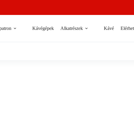
patron
Kávégépek
Alkatrészek
Kávé
Elérhe
a teszem