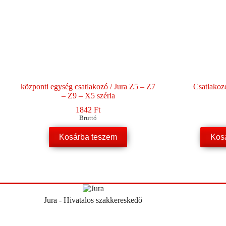
központi egység csatlakozó / Jura Z5 – Z7
Csatlakoz
– Z9 – X5 széria
1842
Ft
Bruttó
Kosárba teszem
Kos
Jura - Hivatalos szakkereskedő