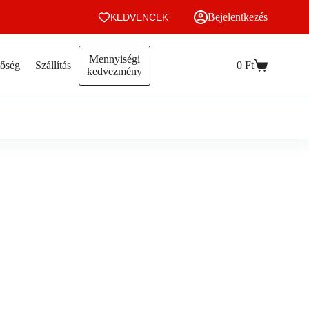
Bejelentkezés
KEDVENCEK
Mennyiségi
tőség
Szállítás
0
Ft
Kosár
kedvezmény