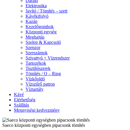
Daráló
Elektronika
Javító / Tömítés – szett
Kávékifolyó
Kazán
Kezelőgombok
Központi egység
Meghajtás
Szelep & Kapcsoló
Szenzor
Szerszámok
Szivattyú + Vízrendszer
Tartozékok
Tisztítószerek
Tömítés / O – Ring
Vízkőoldó
Vízszűrő patron
Víztartály
Kávé
Elérhetőség
Szállítás
Mennyiségi kedvezmény
Saeco központi egységben pipacsonk tömítés