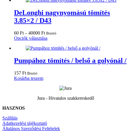
5000 Ft
terméknek
több
variációja
DeLonghi nagynyomású tömítés
van.
3.85×2 / D43
A
változatok
a
Ártartomány:
60
Ft
–
40000
Ft
Bruttó
termékoldalon
60 Ft
Ennek
Opciók választása
választhatók
-
a
ki
40000 Ft
terméknek
több
variációja
Pumpához tömítés / belső a golyónál /
van.
A
157
Ft
Bruttó
változatok
Kosárba teszem
a
termékoldalon
választhatók
ki
Jura - Hivatalos szakkereskedő
HASZNOS
Szállítás
Adatkezelési tájékoztató
Általános Szerződési Feltételek