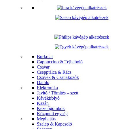
Burkolat
Cappuccino & Tejhaboló
Csavar
Csepptálca & Rács
Csövek & Csatlakozók
Daráló
Elektronika
Javító / Tömítés – szett
Kávékifolyó
Kazán
Kezelőgombok
Központi egység
Meghajtás
Szelep & Kapcsoló