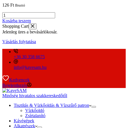
126
Ft
Bruttó
Saeco
központi
Kosárba teszem
egységben
Shopping Cart
pipacsonk
Jelenleg üres a bevásárlókosár.
tömítés
mennyiség
Vásárlás folytatása
+36 30 358 6675
info@kavesam.hu
Kedvencek
Bejelentkezés
Minőség hivatalos szakkereskedőtől
Tisztítás & Vízkőoldás & Vízszűrő patron
Vízkőoldó
Zsírtalanító
Kávégépek
Alkatrészek