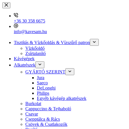
Skip
to
content
+36 30 358 6675
info@kavesam.hu
Tisztítás & Vízkőoldás & Vízszűrő patron
Vízkőoldó
Zsírtalanító
Kávégépek
Alkatrészek
GYÁRTÓ SZERINT
Jura
Saeco
DeLonghi
Philips
Egyéb kávégép alkatrészek
Burkolat
Cappuccino & Tejhaboló
Csavar
Csepptálca & Rács
Csövek & Csatlakozók