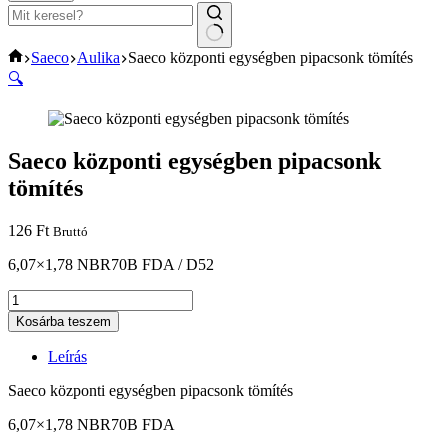
No
Home
Saeco
Aulika
Saeco központi egységben pipacsonk tömítés
results
🔍
Saeco központi egységben pipacsonk
tömítés
126
Ft
Bruttó
6,07×1,78 NBR70B FDA / D52
Saeco
központi
Kosárba teszem
egységben
pipacsonk
Leírás
tömítés
mennyiség
Saeco központi egységben pipacsonk tömítés
6,07×1,78 NBR70B FDA