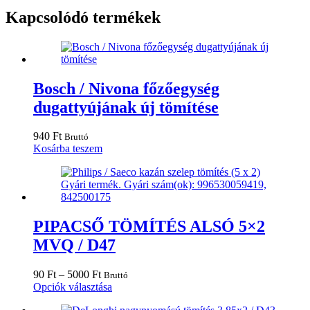
Kapcsolódó termékek
Bosch / Nivona főzőegység
dugattyújának új tömítése
940
Ft
Bruttó
Kosárba teszem
PIPACSŐ TÖMÍTÉS ALSÓ 5×2
MVQ / D47
Ártartomány:
90
Ft
–
5000
Ft
Bruttó
90 Ft
Ennek
Opciók választása
-
a