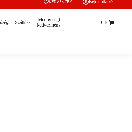
KEDVENCEK
Bejelentkezés
Mennyiségi
tőség
Szállítás
0
Ft
Kosár
kedvezmény