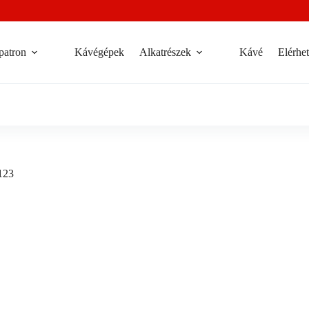
patron
Kávégépek
Alkatrészek
Kávé
Elérhe
123