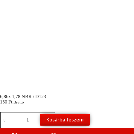
6,86x 1,78 NBR / D123
150
Ft
Bruttó
6,86x
Kosárba teszem
1,78
NBR
/