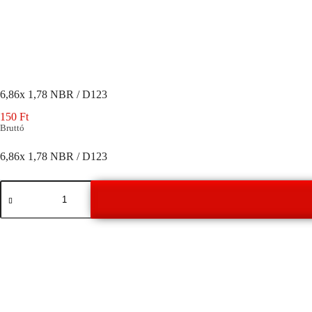
6,86x 1,78 NBR / D123
150
Ft
Bruttó
6,86x 1,78 NBR / D123
6,86x
1,78
NBR
/
D123
mennyiség