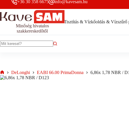
D123
+36 30 358 6675
info@kavesam.hu
mennyiség
Tisztítás & Vízkőoldás & Vízszűrő 
Minőség hivatalos
szakkereskedőtől
No
results
DeLonghi
EABI 66.00 PrimaDonna
6,86x 1,78 NBR / D
Home