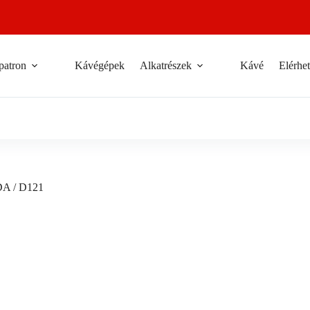
patron
Kávégépek
Alkatrészek
Kávé
Elérhe
DA / D121