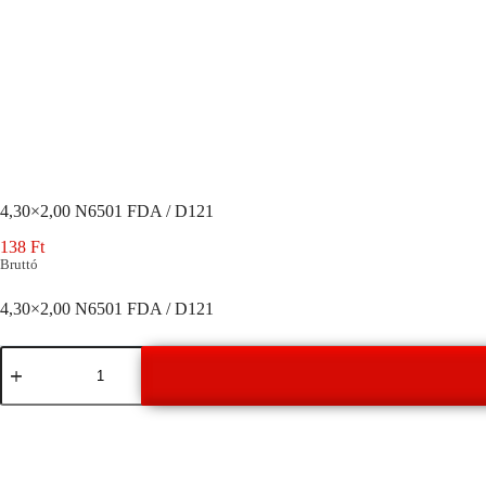
4,30×2,00 N6501 FDA / D121
138
Ft
Bruttó
4,30×2,00 N6501 FDA / D121
4,30x2,00
N6501
FDA
/
D121
mennyiség