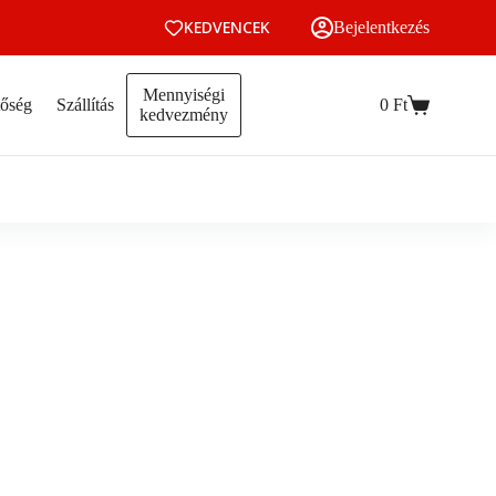
KEDVENCEK
Bejelentkezés
Mennyiségi
tőség
Szállítás
0
Ft
Kosár
kedvezmény