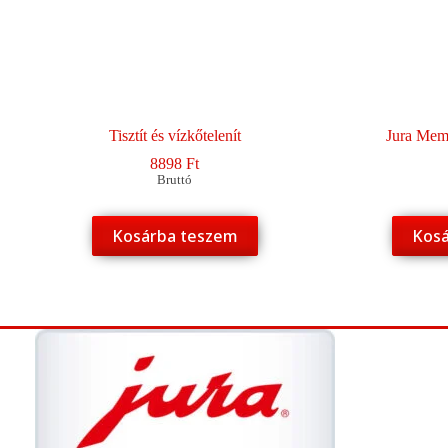
Tisztít és vízkőtelenít
Jura Mem
8898
Ft
Bruttó
Kosárba teszem
Kosá