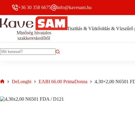
/
Skip
D121
+36 30 358 6675
info@kavesam.hu
to
mennyiség
content
Tisztítás & Vízkőoldás & Vízszűrő 
Minőség hivatalos
szakkereskedőtől
No
results
DeLonghi
EABI 66.00 PrimaDonna
4,30×2,00 N6501 F
Home