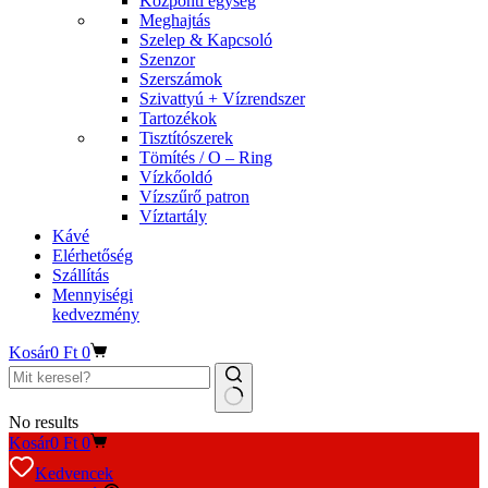
Központi egység
Meghajtás
Szelep & Kapcsoló
Szenzor
Szerszámok
Szivattyú + Vízrendszer
Tartozékok
Tisztítószerek
Tömítés / O – Ring
Vízkőoldó
Vízszűrő patron
Víztartály
Kávé
Elérhetőség
Szállítás
Mennyiségi
kedvezmény
Kosár
0
Ft
0
No results
Kosár
0
Ft
0
Kedvencek