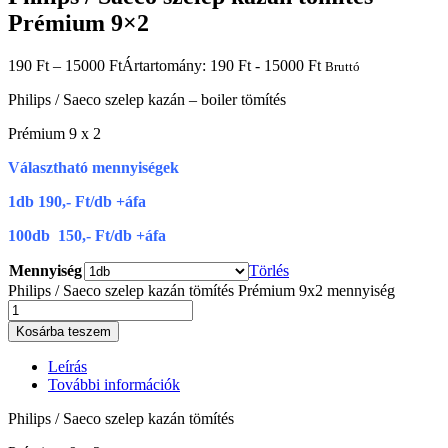
Prémium 9×2
190
Ft
–
15000
Ft
Ártartomány: 190 Ft - 15000 Ft
Bruttó
Philips / Saeco szelep kazán – boiler tömítés
Prémium 9 x 2
Választható mennyiségek
1db 190,- Ft/db +áfa
100db 150,- Ft/db +áfa
Mennyiség
Törlés
Philips / Saeco szelep kazán tömítés Prémium 9x2 mennyiség
Kosárba teszem
Leírás
További információk
Philips / Saeco szelep kazán tömítés