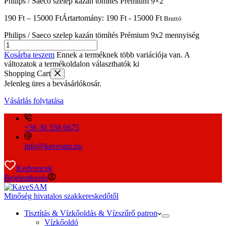
Philips / Saeco szelep kazán tömítés Prémium 9×2
190
Ft
–
15000
Ft
Ártartomány: 190 Ft - 15000 Ft
Bruttó
Philips / Saeco szelep kazán tömítés Prémium 9x2 mennyiség
Kosárba teszem
Ennek a terméknek több variációja van. A
változatok a termékoldalon választhatók ki
Shopping Cart
Jelenleg üres a bevásárlókosár.
Vásárlás folytatása
+36 30 358 6675
info@kavesam.hu
Kedvencek
Bejelentkezés
Minőség hivatalos szakkereskedőtől
Tisztítás & Vízkőoldás & Vízszűrő patron
Vízkőoldó