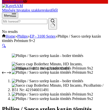
Bejelentkezés
Minőség hivatalos szakkereskedőtől
Menu
No results
Home
Philips
EP - 3100 Series
Philips / Saeco szelep kazán
tömítés Prémium 9×2
🔍
Philips / Saeco szelep kazán tömítés