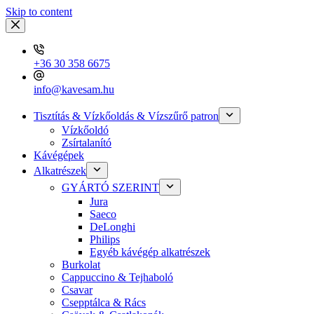
Skip to content
+36 30 358 6675
info@kavesam.hu
Tisztítás & Vízkőoldás & Vízszűrő patron
Vízkőoldó
Zsírtalanító
Kávégépek
Alkatrészek
GYÁRTÓ SZERINT
Jura
Saeco
DeLonghi
Philips
Egyéb kávégép alkatrészek
Burkolat
Cappuccino & Tejhaboló
Csavar
Csepptálca & Rács