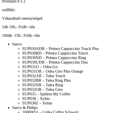
Prémium 9 x 2
szállítás:
Választható mennyiségek
1db 190,- Ft/db +áfa
100db 150,- Ft/db +áfa
Saeco
SUP030ADR – Primea Cappuccino Touch Plus
SUP030BD – Primea Cappuccino Touch
SUP030ND – Primea Cappuccino Ring
SUP030UDR – Primea Cappuccino Duo
SUP031O – Odea Go
SUP031OR – Odea Giro Plus Orange
SUP032AR – Talea Touch
SUP032BR – Talea Ring Plus
SUP032NR – Talea Ring
SUP032OR – Talea Giro
SUP035 – Spidem My Coffee
SUP038 – Xelsis
SUP038Z – Xelsis
Saeco & Philips
10000051 – Lirika Coffee Schwarz