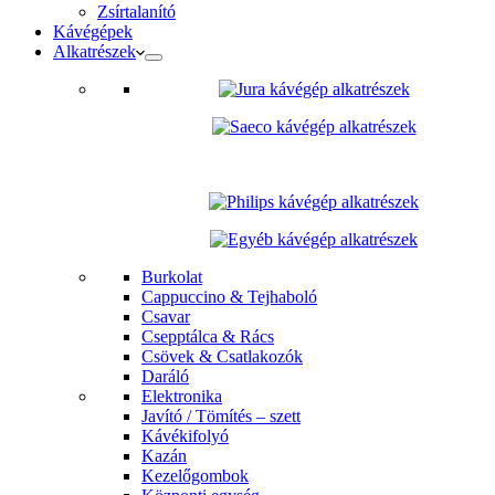
Zsírtalanító
Kávégépek
Alkatrészek
Burkolat
Cappuccino & Tejhaboló
Csavar
Csepptálca & Rács
Csövek & Csatlakozók
Daráló
Elektronika
Javító / Tömítés – szett
Kávékifolyó
Kazán
Kezelőgombok