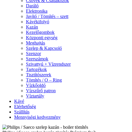
Csövek & Csatlakozók
Daráló
Elektronika
Javító / Tömítés – szett
Kávékifolyó
Kazán
Kezelőgombok
Központi egység
Meghajtás
Szelep & Kapcsoló
Szenzor
Szerszámok
Szivattyú + Vízrendszer
Tartozékok
Tisztítószerek
Tömítés / O – Ring
Vízkőoldó
Vízszűrő patron
Víztartály
Kávé
Elérhetőség
Szállítás
Mennyiségi kedvezmény