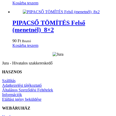
Kosárba teszem
PIPACSŐ TÖMÍTÉS Felső
(menetnél) 8×2
90
Ft
Bruttó
Kosárba teszem
Jura - Hivatalos szakkereskedő
HASZNOS
Szállítás
Adatkezelési tájékoztató
Általános Szerződési Feltételek
Információk
Elállási igény beküldése
WEBÁRUHÁZ