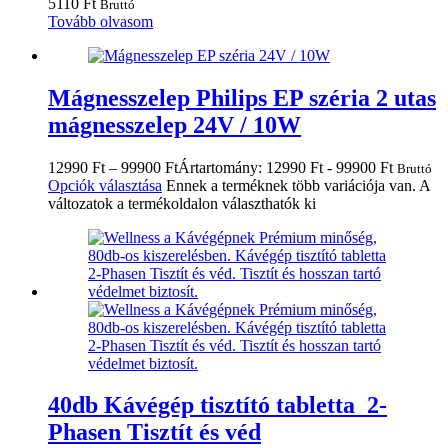
5110
Ft
Bruttó
Tovább olvasom
Mágnesszelep Philips EP széria 2 utas
mágnesszelep 24V / 10W
12990
Ft
–
99900
Ft
Ártartomány: 12990 Ft - 99900 Ft
Bruttó
Opciók választása
Ennek a terméknek több variációja van. A
változatok a termékoldalon választhatók ki
40db Kávégép tisztító tabletta 2-
Phasen Tisztít és véd