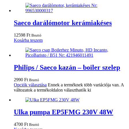
Saeco darálómotor kerámiakéses
12598
Ft
Bruttó
Kosárba teszem
Philips / Saeco kazán – boiler szelep
2990
Ft
Bruttó
Opciók választása
Ennek a terméknek több variációja van. A
változatok a termékoldalon választhatók ki
Ulka pumpa EP5FMG 230V 48W
4700
Ft
Bruttó