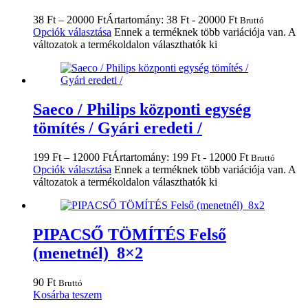
38
Ft
–
20000
Ft
Ártartomány: 38 Ft - 20000 Ft
Bruttó
Opciók választása
Ennek a terméknek több variációja van. A
változatok a termékoldalon választhatók ki
Saeco / Philips központi egység
tömítés / Gyári eredeti /
199
Ft
–
12000
Ft
Ártartomány: 199 Ft - 12000 Ft
Bruttó
Opciók választása
Ennek a terméknek több variációja van. A
változatok a termékoldalon választhatók ki
PIPACSŐ TÖMÍTÉS Felső
(menetnél) 8×2
90
Ft
Bruttó
Kosárba teszem