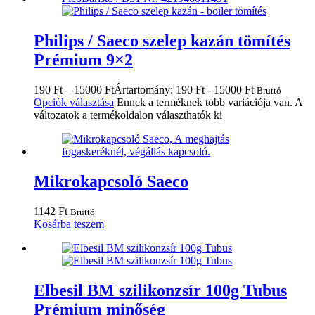
Philips / Saeco szelep kazán tömítés
Prémium 9×2
190
Ft
–
15000
Ft
Ártartomány: 190 Ft - 15000 Ft
Bruttó
Opciók választása
Ennek a terméknek több variációja van. A
változatok a termékoldalon választhatók ki
Mikrokapcsoló Saeco
1142
Ft
Bruttó
Kosárba teszem
Elbesil BM szilikonzsír 100g Tubus
Prémium minőség