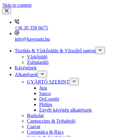
Skip to content
+36 30 358 6675
info@kavesam.hu
Tisztítás & Vízkőoldás & Vízszűrő patron
Vízkőoldó
Zsírtalanító
Kávégépek
Alkatrészek
GYÁRTÓ SZERINT
Jura
Saeco
DeLonghi
Philips
Egyéb kávégép alkatrészek
Burkolat
Cappuccino & Tejhaboló
Csavar
Csepptálca & Rács