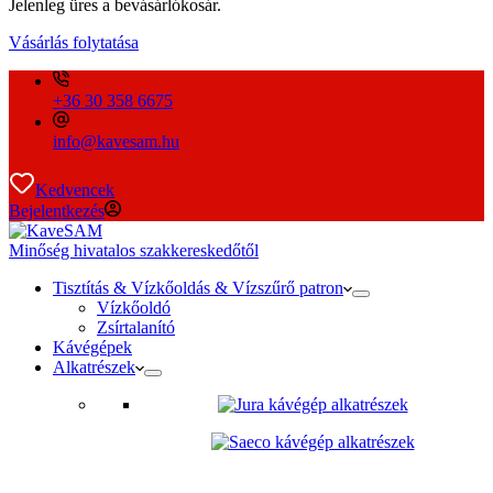
Jelenleg üres a bevásárlókosár.
Vásárlás folytatása
+36 30 358 6675
info@kavesam.hu
Kedvencek
Bejelentkezés
Minőség hivatalos szakkereskedőtől
Tisztítás & Vízkőoldás & Vízszűrő patron
Vízkőoldó
Zsírtalanító
Kávégépek
Alkatrészek