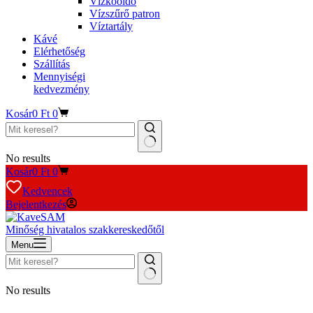
Vízkőoldó
Vízszűrő patron
Víztartály
Kávé
Elérhetőség
Szállítás
Mennyiségi
kedvezmény
Kosár
0
Ft
0
No results
Kosár
0
Ft
0
Kedvencek
Bejelentkezés
Minőség hivatalos szakkereskedőtől
Menu
No results