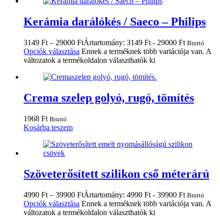
Kerámia darálókés / Saeco – Philips
3149
Ft
–
29000
Ft
Ártartomány: 3149 Ft - 29000 Ft
Bruttó
Opciók választása
Ennek a terméknek több variációja van. A
változatok a termékoldalon választhatók ki
Crema szelep golyó, rugó, tömítés
1968
Ft
Bruttó
Kosárba teszem
Szöveterősített szilikon cső méterárú
4990
Ft
–
39900
Ft
Ártartomány: 4990 Ft - 39900 Ft
Bruttó
Opciók választása
Ennek a terméknek több variációja van. A
változatok a termékoldalon választhatók ki