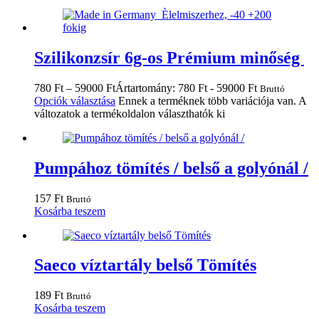
Szilikonzsír 6g-os Prémium minőség
780
Ft
–
59000
Ft
Ártartomány: 780 Ft - 59000 Ft
Bruttó
Opciók választása
Ennek a terméknek több variációja van. A
változatok a termékoldalon választhatók ki
Pumpához tömítés / belső a golyónál /
157
Ft
Bruttó
Kosárba teszem
Saeco víztartály belső Tömítés
189
Ft
Bruttó
Kosárba teszem