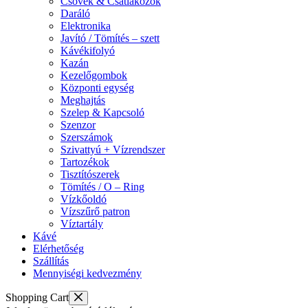
Csövek & Csatlakozók
Daráló
Elektronika
Javító / Tömítés – szett
Kávékifolyó
Kazán
Kezelőgombok
Központi egység
Meghajtás
Szelep & Kapcsoló
Szenzor
Szerszámok
Szivattyú + Vízrendszer
Tartozékok
Tisztítószerek
Tömítés / O – Ring
Vízkőoldó
Vízszűrő patron
Víztartály
Kávé
Elérhetőség
Szállítás
Mennyiségi kedvezmény
Shopping Cart