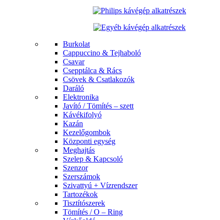
Burkolat
Cappuccino & Tejhaboló
Csavar
Csepptálca & Rács
Csövek & Csatlakozók
Daráló
Elektronika
Javító / Tömítés – szett
Kávékifolyó
Kazán
Kezelőgombok
Központi egység
Meghajtás
Szelep & Kapcsoló
Szenzor
Szerszámok
Szivattyú + Vízrendszer
Tartozékok
Tisztítószerek
Tömítés / O – Ring