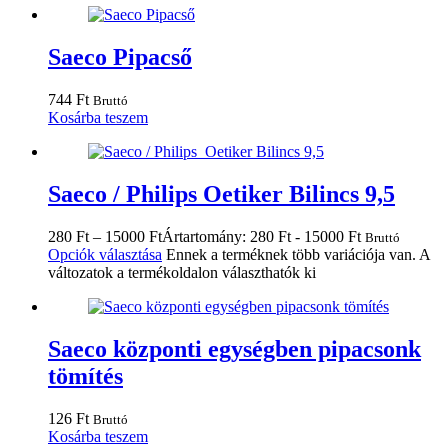
Saeco Pipacső
744
Ft
Bruttó
Kosárba teszem
Saeco / Philips Oetiker Bilincs 9,5
280
Ft
–
15000
Ft
Ártartomány: 280 Ft - 15000 Ft
Bruttó
Opciók választása
Ennek a terméknek több variációja van. A
változatok a termékoldalon választhatók ki
Saeco központi egységben pipacsonk
tömítés
126
Ft
Bruttó
Kosárba teszem