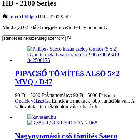
HD - 2100 Series
Home
Philips
HD - 2100 Series
Mind a(z) 62 találat megjelenítve
Sorted by popularity
PIPACSŐ TÖMÍTÉS ALSÓ 5×2
MVQ / D47
90
Ft
–
5000
Ft
Ártartomány: 90 Ft - 5000 Ft
Bruttó
Opciók választása
Ennek a terméknek több variációja van. A
változatok a termékoldalon választhatók ki
Nagynyomású cső tömítés Saeco