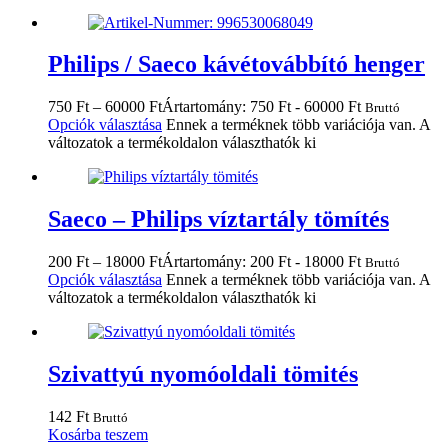
Philips / Saeco kávétovábbító henger
750
Ft
–
60000
Ft
Ártartomány: 750 Ft - 60000 Ft
Bruttó
Opciók választása
Ennek a terméknek több variációja van. A
változatok a termékoldalon választhatók ki
Saeco – Philips víztartály tömítés
200
Ft
–
18000
Ft
Ártartomány: 200 Ft - 18000 Ft
Bruttó
Opciók választása
Ennek a terméknek több variációja van. A
változatok a termékoldalon választhatók ki
Szivattyú nyomóoldali tömités
142
Ft
Bruttó
Kosárba teszem