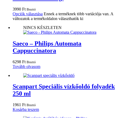
3990
Ft
Bruttó
Opciók választása
Ennek a terméknek több variációja van. A
változatok a termékoldalon választhatók ki
NINCS KÉSZLETEN
Saeco – Philips Automata
Cappuccinatora
6298
Ft
Bruttó
Tovább olvasom
Scanpart Speciális vízkőoldó folyadék
250 ml
1961
Ft
Bruttó
Kosárba teszem