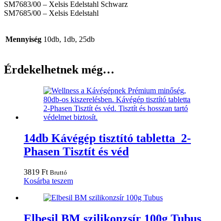
SM7683/00 – Xelsis Edelstahl Schwarz
SM7685/00 – Xelsis Edelstahl
Mennyiség
10db, 1db, 25db
Érdekelhetnek még…
14db Kávégép tisztító tabletta 2-
Phasen Tisztít és véd
3819
Ft
Bruttó
Kosárba teszem
Elbesil BM szilikonzsír 100g Tubus