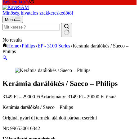
Bejelentkezés
Minőség hivatalos szakkereskedőtől
Menu
No results
Home
Philips
EP - 3100 Series
Kerámia darálókés / Saeco –
Philips
🔍
Kerámia darálókés / Saeco – Philips
3149
Ft
–
29000
Ft
Ártartomány: 3149 Ft - 29000 Ft
Bruttó
Kerámia darálókés / Saeco – Philips
Originál gyári új termék, ajánlott párban cserélni
Nr: 996530016342
Választható mennyiségek