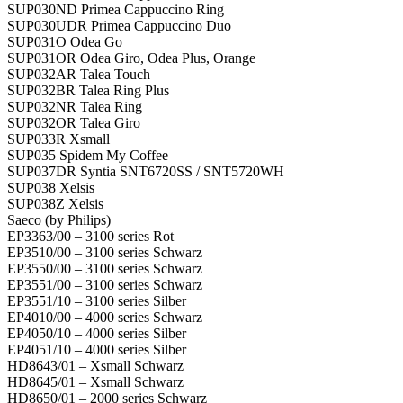
SUP030ND Primea Cappuccino Ring
SUP030UDR Primea Cappuccino Duo
SUP031O Odea Go
SUP031OR Odea Giro, Odea Plus, Orange
SUP032AR Talea Touch
SUP032BR Talea Ring Plus
SUP032NR Talea Ring
SUP032OR Talea Giro
SUP033R Xsmall
SUP035 Spidem My Coffee
SUP037DR Syntia SNT6720SS / SNT5720WH
SUP038 Xelsis
SUP038Z Xelsis
Saeco (by Philips)
EP3363/00 – 3100 series Rot
EP3510/00 – 3100 series Schwarz
EP3550/00 – 3100 series Schwarz
EP3551/00 – 3100 series Schwarz
EP3551/10 – 3100 series Silber
EP4010/00 – 4000 series Schwarz
EP4050/10 – 4000 series Silber
EP4051/10 – 4000 series Silber
HD8643/01 – Xsmall Schwarz
HD8645/01 – Xsmall Schwarz
HD8650/01 – 2000 series Schwarz