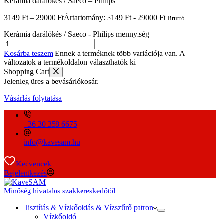
Kerámia darálókés / Saeco – Philips
3149
Ft
–
29000
Ft
Ártartomány: 3149 Ft - 29000 Ft
Bruttó
Kerámia darálókés / Saeco - Philips mennyiség
Kosárba teszem
Ennek a terméknek több variációja van. A
változatok a termékoldalon választhatók ki
Shopping Cart
Jelenleg üres a bevásárlókosár.
Vásárlás folytatása
+36 30 358 6675
info@kavesam.hu
Kedvencek
Bejelentkezés
Minőség hivatalos szakkereskedőtől
Tisztítás & Vízkőoldás & Vízszűrő patron
Vízkőoldó