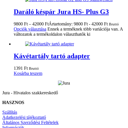
Daráló késpár Jura HS- Plus G3
9800
Ft
–
42000
Ft
Ártartomány: 9800 Ft - 42000 Ft
Bruttó
Opciók választása
Ennek a terméknek több variációja van. A
változatok a termékoldalon választhatók ki
Kávétartály tartó adapter
1391
Ft
Bruttó
Kosárba teszem
Jura - Hivatalos szakkereskedő
HASZNOS
Szállítás
Adatkezelési tájékoztató
Általános Szerződési Feltételek
Információk