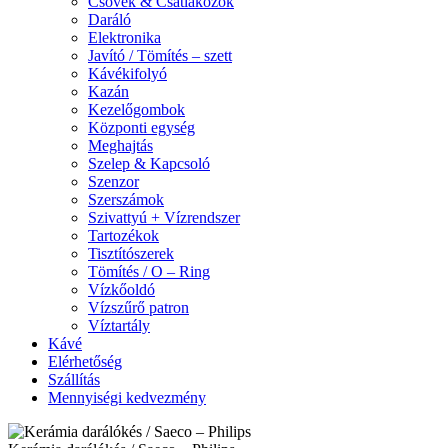
Csövek & Csatlakozók
Daráló
Elektronika
Javító / Tömítés – szett
Kávékifolyó
Kazán
Kezelőgombok
Központi egység
Meghajtás
Szelep & Kapcsoló
Szenzor
Szerszámok
Szivattyú + Vízrendszer
Tartozékok
Tisztítószerek
Tömítés / O – Ring
Vízkőoldó
Vízszűrő patron
Víztartály
Kávé
Elérhetőség
Szállítás
Mennyiségi kedvezmény