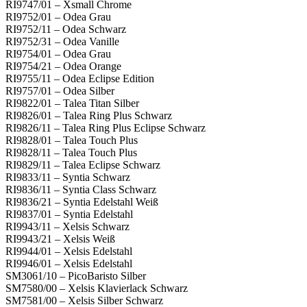
RI9747/01 – Xsmall Chrome
RI9752/01 – Odea Grau
RI9752/11 – Odea Schwarz
RI9752/31 – Odea Vanille
RI9754/01 – Odea Grau
RI9754/21 – Odea Orange
RI9755/11 – Odea Eclipse Edition
RI9757/01 – Odea Silber
RI9822/01 – Talea Titan Silber
RI9826/01 – Talea Ring Plus Schwarz
RI9826/11 – Talea Ring Plus Eclipse Schwarz
RI9828/01 – Talea Touch Plus
RI9828/11 – Talea Touch Plus
RI9829/11 – Talea Eclipse Schwarz
RI9833/11 – Syntia Schwarz
RI9836/11 – Syntia Class Schwarz
RI9836/21 – Syntia Edelstahl Weiß
RI9837/01 – Syntia Edelstahl
RI9943/11 – Xelsis Schwarz
RI9943/21 – Xelsis Weiß
RI9944/01 – Xelsis Edelstahl
RI9946/01 – Xelsis Edelstahl
SM3061/10 – PicoBaristo Silber
SM7580/00 – Xelsis Klavierlack Schwarz
SM7581/00 – Xelsis Silber Schwarz