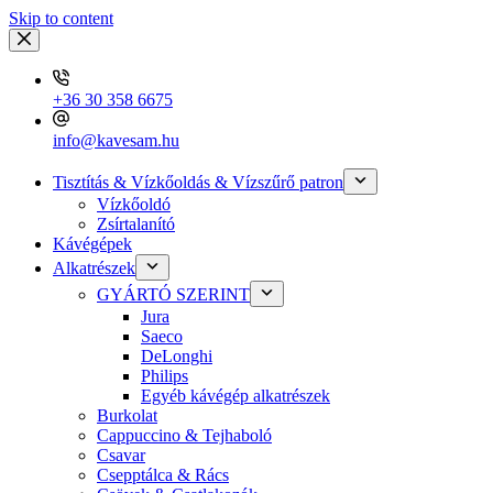
Skip to content
+36 30 358 6675
info@kavesam.hu
Tisztítás & Vízkőoldás & Vízszűrő patron
Vízkőoldó
Zsírtalanító
Kávégépek
Alkatrészek
GYÁRTÓ SZERINT
Jura
Saeco
DeLonghi
Philips
Egyéb kávégép alkatrészek
Burkolat
Cappuccino & Tejhaboló
Csavar
Csepptálca & Rács