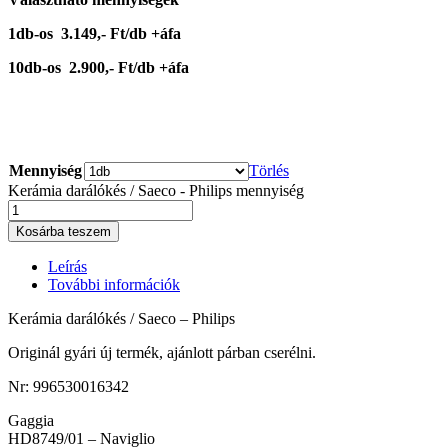
1db-os 3.149,- Ft/db +áfa
10db-os 2.900,- Ft/db +áfa
Mennyiség
Törlés
Kerámia darálókés / Saeco - Philips mennyiség
Kosárba teszem
Leírás
További információk
Kerámia darálókés / Saeco – Philips
Originál gyári új termék, ajánlott párban cserélni.
Nr: 996530016342
Gaggia
HD8749/01 – Naviglio