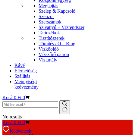
Központi egység
Meghajtás
Szelep & Kapcsoló
Szenzor
Szerszámok
Szivattyú + Vízrendszer
Tartozékok
Tisztítószerek
Tömítés / O – Ring
Vízkőoldó
Vízszűrő patron
Víztartály
Kávé
Elérhetőség
Szállítás
Mennyiségi
kedvezmény
Kosár
0
Ft
0
No results
Kosár
0
Ft
0
Kedvencek