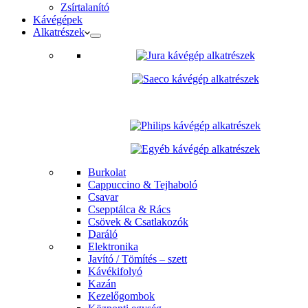
Zsírtalanító
Kávégépek
Alkatrészek
Burkolat
Cappuccino & Tejhaboló
Csavar
Csepptálca & Rács
Csövek & Csatlakozók
Daráló
Elektronika
Javító / Tömítés – szett
Kávékifolyó
Kazán
Kezelőgombok